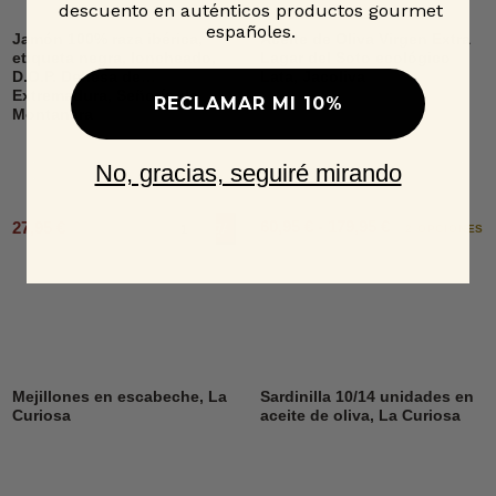
descuento en auténticos productos gourmet
españoles.
Jamón 100% raza ibérica,
Aceite de Oliva Virgen Extra
etiqueta negra, loncheado,
Lagar del Soto ecológico
D.O.P. Dehesa de
Lata, Jacoliva
Extremadura, Señorío de
RECLAMAR MI 10%
Montanera
No, gracias, seguiré mirando
60,95 € - 179,95 €
27,95 €
Añadir al carrito
2 OPCIONES
Mejillones en escabeche, La
Sardinilla 10/14 unidades en
Curiosa
aceite de oliva, La Curiosa