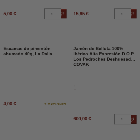
5,00 €
15,95 €
Añadir al carrito
Añad
Escamas de pimentón
Jamón de Bellota 100%
ahumado 40g, La Dalia
Ibérico Alta Expresión D.O.P.
Los Pedroches Deshuesado,
COVAP.
1
4,00 €
2 OPCIONES
600,00 €
Añad