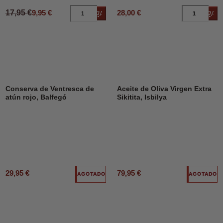
17,95 €
9,95 €
28,00 €
Añadir al carrito
Añad
Conserva de Ventresca de
Aceite de Oliva Virgen Extra
atún rojo, Balfegó
Sikitita, Isbilya
29,95 €
79,95 €
AGOTADO
AGOTADO