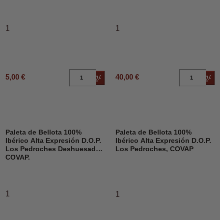
1
1
5,00 €
40,00 €
Añadir al carrito
Añad
Paleta de Bellota 100%
Paleta de Bellota 100%
Ibérico Alta Expresión D.O.P.
Ibérico Alta Expresión D.O.P.
Los Pedroches Deshuesado,
Los Pedroches, COVAP
COVAP.
1
1