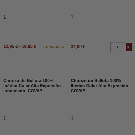
1
1
12,95 € - 19,95 €
32,00 €
Añad
2 OPCIONES
Chorizo de Bellota 100%
Chorizo de Bellota 100%
Ibérico Cular Alta Expresión
Ibérico Cular Alta Expresión,
loncheado, COVAP
COVAP
1
1