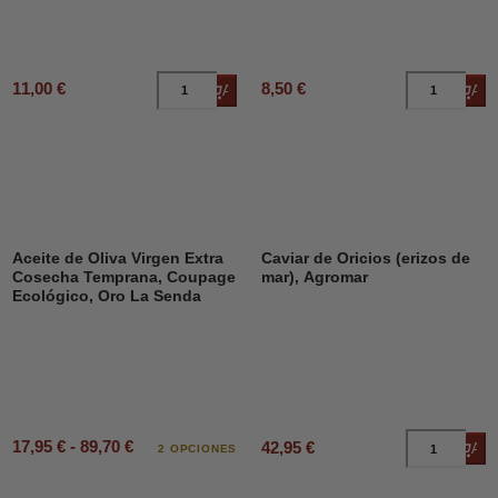
11,00 €
8,50 €
Añadir al carrito
Añad
Aceite de Oliva Virgen Extra
Caviar de Oricios (erizos de
Cosecha Temprana, Coupage
mar), Agromar
Ecológico, Oro La Senda
17,95 € - 89,70 €
42,95 €
Añad
2 OPCIONES