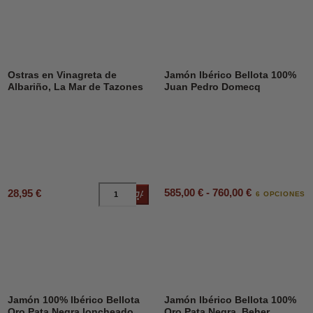
Ostras en Vinagreta de
Jamón Ibérico Bellota 100%
Albariño, La Mar de Tazones
Juan Pedro Domecq
585,00 € - 760,00 €
28,95 €
Añadir al carrito
6 OPCIONES
Jamón 100% Ibérico Bellota
Jamón Ibérico Bellota 100%
Oro Pata Negra loncheado,
Oro Pata Negra, Beher