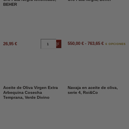
BEHER
550,00 € - 763,65 €
26,95 €
Añadir al carrito
6 OPCIONES
DESCUENTO
45%
Aceite de Oliva Virgen Extra
Navaja en aceite de oliva,
Arbequina Cosecha
serie 4, Roi&Co
Temprana, Verde Divino