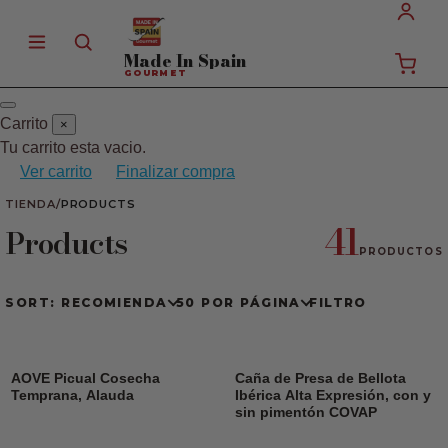
Made In
Spain
GOURMET
Carrito
×
Tu carrito esta vacio.
Ver carrito
Finalizar compra
TIENDA
/
PRODUCTS
41
Products
PRODUCTOS
SORT: RECOMIENDA
50 POR PÁGINA
FILTRO
AOVE Picual Cosecha
Caña de Presa de Bellota
Temprana, Alauda
Ibérica Alta Expresión, con y
sin pimentón COVAP