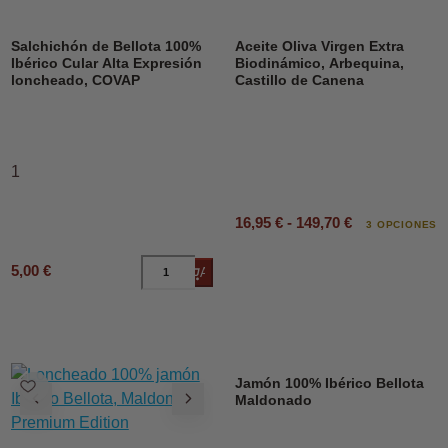
DESCUENTO
Salchichón de Bellota 100%
Aceite Oliva Virgen Extra
Ibérico Cular Alta Expresión
Biodinámico, Arbequina,
loncheado, COVAP
Castillo de Canena
1
16,95 € - 149,70 €
3 OPCIONES
5,00 €
Añadir al carrito
Jamón 100% Ibérico Bellota
Maldonado