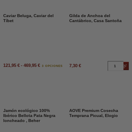
Caviar Beluga, Caviar del
Gilda de Anchoa del
Tíbet
Cantábrico, Casa Santoña
121,95 € - 469,95 €
7,30 €
Añad
3 OPCIONES
Jamón ecológico 100%
AOVE Premium Cosecha
Ibérico Bellota Pata Negra
Temprana Picual, Elogio
loncheado , Beher