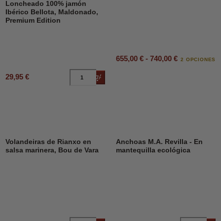
Loncheado 100% jamón
Ibérico Bellota, Maldonado,
Premium Edition
655,00 € - 740,00 €
2 OPCIONES
29,95 €
Añadir al carrito
DESCUENTO
23%
Volandeiras de Rianxo en
Anchoas M.A. Revilla - En
salsa marinera, Bou de Vara
mantequilla ecológica