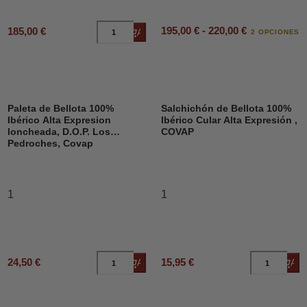
195,00 € - 220,00 €
185,00 €
Añadir al carrito
2 OPCIONES
Paleta de Bellota 100%
Salchichón de Bellota 100%
Ibérico Alta Expresion
Ibérico Cular Alta Expresión ,
loncheada, D.O.P. Los
COVAP
Pedroches, Covap
1
1
24,50 €
15,95 €
Añadir al carrito
Añad