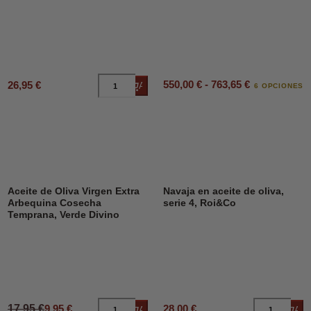
550,00 € - 763,65 €
26,95 €
Añadir al carrito
6 OPCIONES
DESCUENTO
45%
Aceite de Oliva Virgen Extra
Navaja en aceite de oliva,
Arbequina Cosecha
serie 4, Roi&Co
Temprana, Verde Divino
17,95 €
9,95 €
28,00 €
Añadir al carrito
Añad