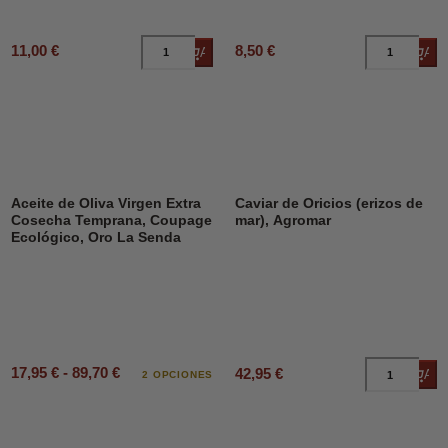
11,00 €
8,50 €
Añadir al carrito
Añad
Aceite de Oliva Virgen Extra
Caviar de Oricios (erizos de
Cosecha Temprana, Coupage
mar), Agromar
Ecológico, Oro La Senda
17,95 € - 89,70 €
42,95 €
Añad
2 OPCIONES