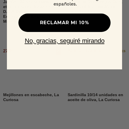
Jamón 100% raza ibérica,
Aceite de Oliva Virgen Extra
españoles.
etiqueta negra, loncheado,
Lagar del Soto ecológico
D.O.P. Dehesa de
Lata, Jacoliva
Extremadura, Señorío de
Montanera
RECLAMAR MI 10%
No, gracias, seguiré mirando
60,95 € - 179,95 €
27,95 €
Añadir al carrito
2 OPCIONES
Mejillones en escabeche, La
Sardinilla 10/14 unidades en
Curiosa
aceite de oliva, La Curiosa