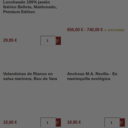
Loncheado 100% jamón
Ibérico Bellota, Maldonado,
Premium Edition
655,00 € - 740,00 €
2 OPCIONES
29,95 €
Añadir al carrito
DESCUENTO
23%
Volandeiras de Rianxo en
Anchoas M.A. Revilla - En
salsa marinera, Bou de Vara
mantequilla ecológica
10,00 €
18,95 €
Añadir al carrito
Añad