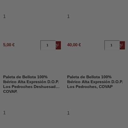
1
1
5,00 €
40,00 €
Añadir al carrito
Añad
Paleta de Bellota 100%
Paleta de Bellota 100%
Ibérico Alta Expresión D.O.P.
Ibérico Alta Expresión D.O.P.
Los Pedroches Deshuesado,
Los Pedroches, COVAP
COVAP.
1
1