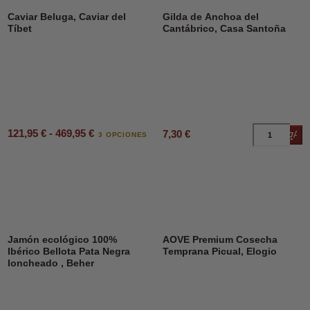
Caviar Beluga, Caviar del
Gilda de Anchoa del
Tíbet
Cantábrico, Casa Santoña
121,95 € - 469,95 €
7,30 €
Añad
3 OPCIONES
Jamón ecológico 100%
AOVE Premium Cosecha
Ibérico Bellota Pata Negra
Temprana Picual, Elogio
loncheado , Beher