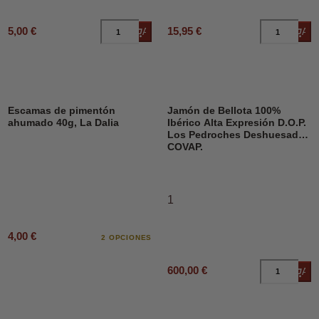
5,00 €
15,95 €
Añadir al carrito
Añad
Escamas de pimentón
Jamón de Bellota 100%
ahumado 40g, La Dalia
Ibérico Alta Expresión D.O.P.
Los Pedroches Deshuesado,
COVAP.
1
4,00 €
2 OPCIONES
600,00 €
Añad