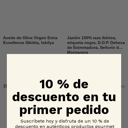
Aceite de Oliva Virgen Extra
Jamón 100% raza ibérica,
Excellence Sikitita, Isbilya
etiqueta negra, D.O.P. Dehesa
de Extremadura, Señorío de
Montanera
10 % de
19,95 € - 107,70 €
515,00 € - 650,00 €
2 OPCIONES
6 OPCIONES
descuento en tu
primer pedido
Suscríbete hoy y disfruta de un 10 % de
descuento en auténticos productos gourmet