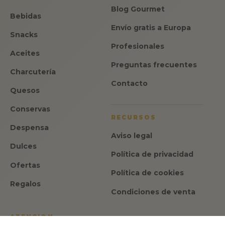
Blog Gourmet
Bebidas
Envío gratis a Europa
Snacks
Profesionales
Aceites
Preguntas frecuentes
Charcutería
Contacto
Quesos
Conservas
RECURSOS
Despensa
Aviso legal
Dulces
Política de privacidad
Ofertas
Política de cookies
Regalos
Condiciones de venta
ATENCION