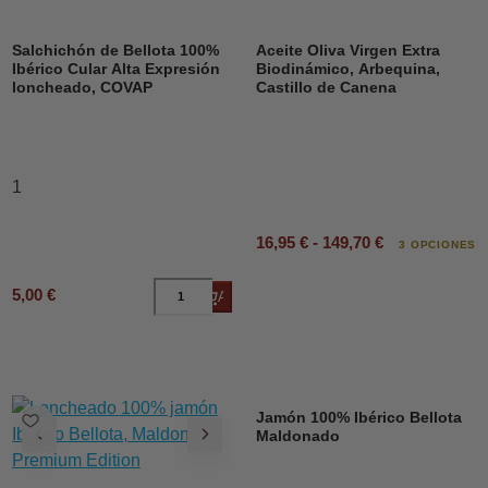
DESCUENTO
Salchichón de Bellota 100%
Aceite Oliva Virgen Extra
Ibérico Cular Alta Expresión
Biodinámico, Arbequina,
loncheado, COVAP
Castillo de Canena
1
16,95 € - 149,70 €
3 OPCIONES
5,00 €
Añadir al carrito
Jamón 100% Ibérico Bellota
Maldonado