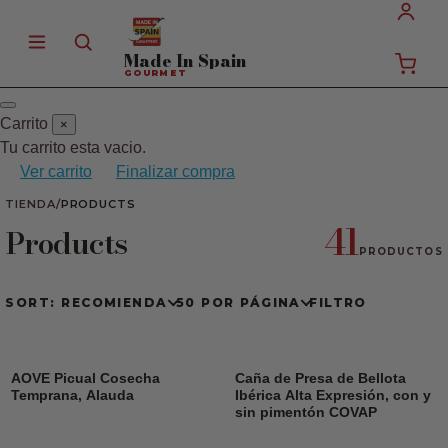
Made In
Spain
GOURMET
Carrito
×
Tu carrito esta vacio.
Ver carrito
Finalizar compra
TIENDA
/
PRODUCTS
41
Products
PRODUCTOS
SORT: RECOMIENDA
50 POR PÁGINA
FILTRO
AOVE Picual Cosecha
Caña de Presa de Bellota
Temprana, Alauda
Ibérica Alta Expresión, con y
sin pimentón COVAP