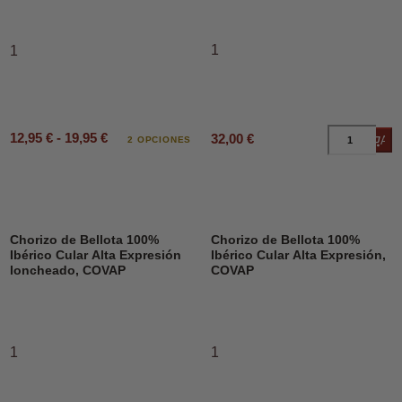
1
1
12,95 € - 19,95 €
32,00 €
Añad
2 OPCIONES
Chorizo de Bellota 100%
Chorizo de Bellota 100%
Ibérico Cular Alta Expresión
Ibérico Cular Alta Expresión,
loncheado, COVAP
COVAP
1
1