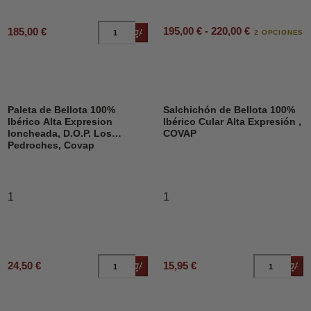
195,00 € - 220,00 €
185,00 €
Añadir al carrito
2 OPCIONES
Paleta de Bellota 100%
Salchichón de Bellota 100%
Ibérico Alta Expresion
Ibérico Cular Alta Expresión ,
loncheada, D.O.P. Los
COVAP
Pedroches, Covap
1
1
24,50 €
15,95 €
Añadir al carrito
Añad