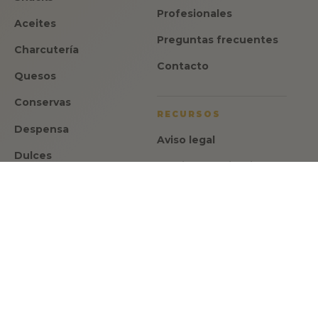
Profesionales
Aceites
Preguntas frecuentes
Charcutería
Contacto
Quesos
Conservas
RECURSOS
Despensa
Aviso legal
Dulces
Política de privacidad
Ofertas
Política de cookies
Regalos
Condiciones de venta
ATENCION