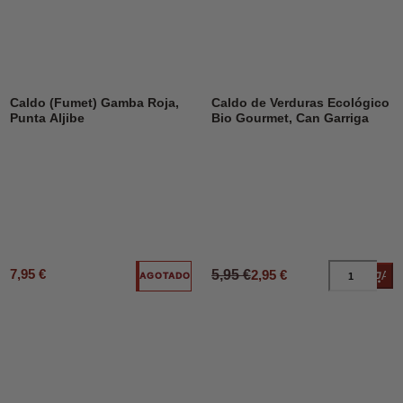
DESCUENTO
50%
Caldo (Fumet) Gamba Roja,
Caldo de Verduras Ecológico
Punta Aljibe
Bio Gourmet, Can Garriga
7,95 €
5,95 €
2,95 €
Añad
AGOTADO