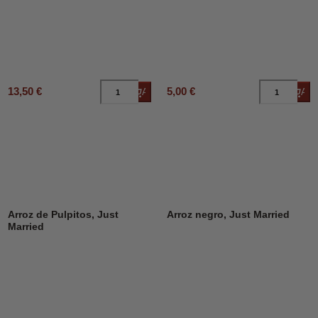
13,50 €
5,00 €
Añadir al carrito
Añad
DESCUENTO
39%
Arroz de Pulpitos, Just
Arroz negro, Just Married
Married