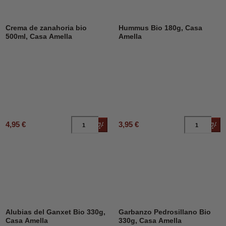
Crema de zanahoria bio
Hummus Bio 180g, Casa
500ml, Casa Amella
Amella
4,95 €
3,95 €
Añadir al carrito
Añad
Alubias del Ganxet Bio 330g,
Garbanzo Pedrosillano Bio
Casa Amella
330g, Casa Amella