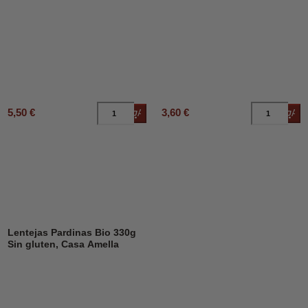
5,50 €
3,60 €
Añadir al carrito
Añad
Lentejas Pardinas Bio 330g
Sin gluten, Casa Amella