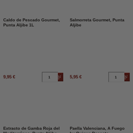
Caldo de Pescado Gourmet,
Salmorreta Gourmet, Punta
Punta Aljibe 1L
Aljibe
9,95 €
5,95 €
Añadir al carrito
Añad
Extracto de Gamba Roja del
Paella Valenciana, A Fuego