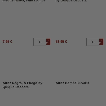
Mediterráneo, Punta Aljibe
by Quique Dacosta
7,95 €
53,95 €
Añadir al carrito
Añad
Arroz Negro, A Fuego by
Arroz Bomba, Sivaris
Quique Dacosta