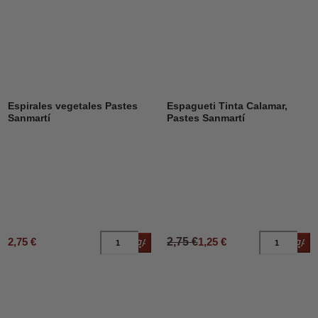
DESCUENTO
55%
Espirales vegetales Pastes
Espagueti Tinta Calamar,
Sanmartí
Pastes Sanmartí
2,75 €
2,75 €
1,25 €
Añadir al carrito
Añad