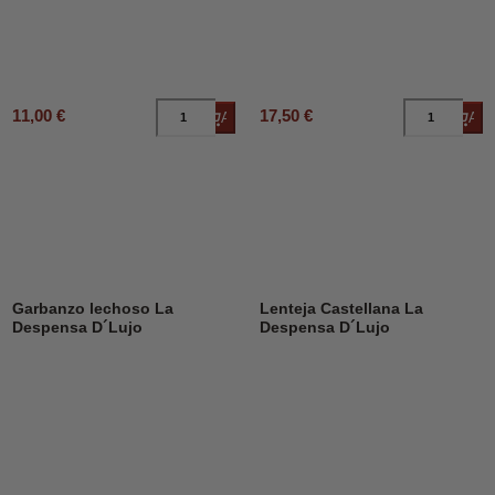
11,00 €
17,50 €
Añadir al carrito
Añad
Garbanzo lechoso La
Lenteja Castellana La
Despensa D´Lujo
Despensa D´Lujo