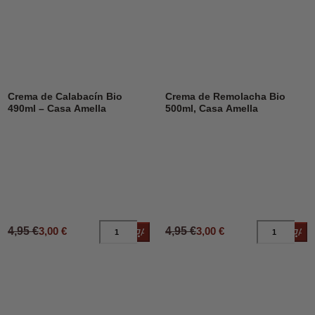
DESCUENTO
39%
DESCUENTO
39%
Crema de Calabacín Bio
Crema de Remolacha Bio
490ml – Casa Amella
500ml, Casa Amella
4,95 €
3,00 €
4,95 €
3,00 €
Añadir al carrito
Añad