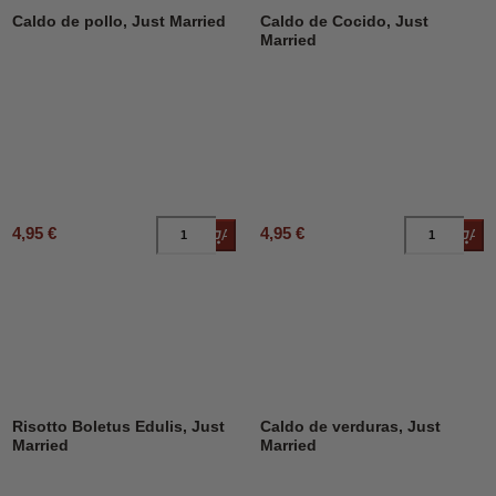
Caldo de pollo, Just Married
Caldo de Cocido, Just
Married
4,95 €
4,95 €
Añadir al carrito
Añad
Risotto Boletus Edulis, Just
Caldo de verduras, Just
Married
Married