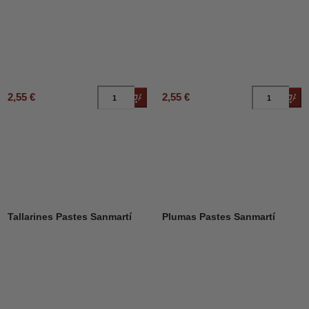
2,55 €
2,55 €
Añadir al carrito
Añad
Tallarines Pastes Sanmartí
Plumas Pastes Sanmartí