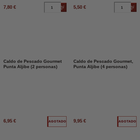
7,80 €
5,50 €
Añadir al carrito
Añad
Caldo de Pescado Gourmet
Caldo de Pescado Gourmet,
Punta Aljibe (2 personas)
Punta Aljibe (4 personas)
6,95 €
9,95 €
AGOTADO
AGOTADO