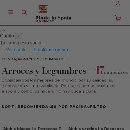
Made In
Spain
GOURMET
Carrito
×
Tu carrito esta vacio.
Ver carrito
Finalizar compra
TIENDA
/
ARROCES Y LEGUMBRES
47
Arroces y Legumbres
PRODUCTOS
Considerados los mejores del mundo. por su calidad, su
elaboración y su trazabilidad. Porque sabemos quién los
elabora y cómo los hacen. No hay duda alguna.
SORT: RECOMIENDA
50 POR PÁGINA
FILTRO
Alubia blanca La Despensa D
Alubia verdina La Despensa