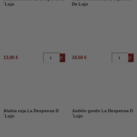
´Lujo
De Lujo
13,00 €
18,50 €
Añadir al carrito
Añad
Alubia roja La Despensa D
Judión gordo La Despensa D
´Lujo
´Lujo