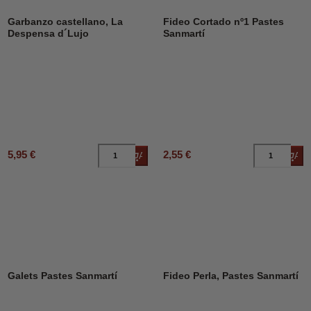
Garbanzo castellano, La
Fideo Cortado nº1 Pastes
Despensa d´Lujo
Sanmartí
5,95 €
2,55 €
Añadir al carrito
Añad
Galets Pastes Sanmartí
Fideo Perla, Pastes Sanmartí