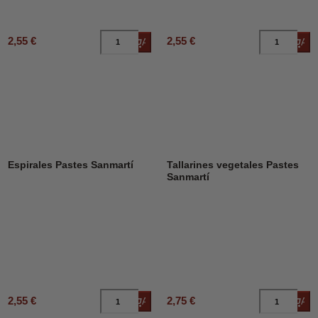
2,55 €
2,55 €
Añadir al carrito
Añad
Espirales Pastes Sanmartí
Tallarines vegetales Pastes
Sanmartí
2,55 €
2,75 €
Añadir al carrito
Añad