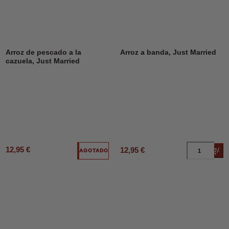
Arroz de pescado a la
Arroz a banda, Just Married
cazuela, Just Married
12,95 €
12,95 €
Añad
AGOTADO