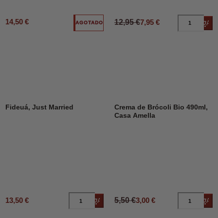
14,50 €
12,95 €
7,95 €
Añad
AGOTADO
DESCUENTO
45%
Fideuá, Just Married
Crema de Brócoli Bio 490ml,
Casa Amella
13,50 €
5,50 €
3,00 €
Añadir al carrito
Añad