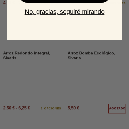
4,95 € - 7,00 €
3,49 € - 4,85 €
2 OPCIONES
2 OPCIONES
No, gracias, seguiré mirando
DESCUENTO
Arroz Redondo integral,
Arroz Bomba Ecológico,
Sivaris
Sivaris
2,50 € - 6,25 €
5,50 €
2 OPCIONES
AGOTADO