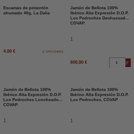
Escamas de pimentón
Jamón de Bellota 100%
ahumado 40g, La Dalia
Ibérico Alta Expresión D.O.P.
Los Pedroches Deshuesado,
COVAP.
1
4,00 €
2 OPCIONES
600,00 €
Añad
Jamón de Bellota 100%
Jamón de Bellota 100%
Ibérico Alta Expresión D.O.P.
Ibérico Alta Expresión D.O.P.
Los Pedroches Loncheado,
Los Pedroches, COVAP
COVAP.
1
1