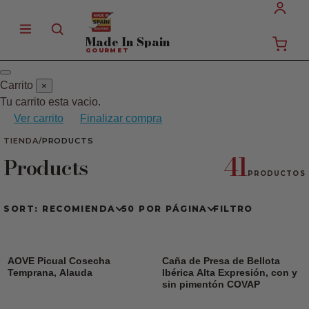
Made In
Spain
GOURMET
Carrito
×
Tu carrito esta vacio.
Ver carrito
Finalizar compra
TIENDA
/
PRODUCTS
41
Products
PRODUCTOS
SORT: RECOMIENDA
50 POR PÁGINA
FILTRO
AOVE Picual Cosecha
Caña de Presa de Bellota
Temprana, Alauda
Ibérica Alta Expresión, con y
sin pimentón COVAP