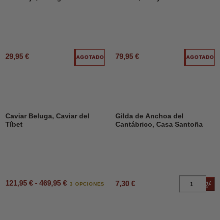
29,95 €
79,95 €
AGOTADO
AGOTADO
Caviar Beluga, Caviar del
Gilda de Anchoa del
Tíbet
Cantábrico, Casa Santoña
121,95 € - 469,95 €
7,30 €
Añad
3 OPCIONES