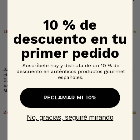
Montanera
10 % de
19,95 € - 107,70 €
515,00 € - 650,00 €
2 OPCIONES
6 OPCIONES
descuento en tu
primer pedido
Suscríbete hoy y disfruta de un 10 % de
Jamón 100% raza ibérica,
Aceite de Oliva Virgen Extra
descuento en auténticos productos gourmet
etiqueta negra, loncheado,
Lagar del Soto ecológico
españoles.
D.O.P. Dehesa de
Lata, Jacoliva
Extremadura, Señorío de
Montanera
RECLAMAR MI 10%
60,95 € - 179,95 €
27,95 €
Añadir al carrito
2 OPCIONES
No, gracias, seguiré mirando