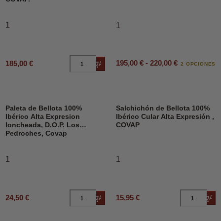
1
1
195,00 € - 220,00 €
185,00 €
Añadir al carrito
2 OPCIONES
Paleta de Bellota 100%
Salchichón de Bellota 100%
Ibérico Alta Expresion
Ibérico Cular Alta Expresión ,
loncheada, D.O.P. Los
COVAP
Pedroches, Covap
1
1
24,50 €
15,95 €
Añadir al carrito
Añad