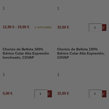
1
1
12,95 € - 19,95 €
32,00 €
Añad
2 OPCIONES
Chorizo de Bellota 100%
Chorizo de Bellota 100%
Ibérico Cular Alta Expresión
Ibérico Cular Alta Expresión,
loncheado, COVAP
COVAP
1
1
5,00 €
15,95 €
Añadir al carrito
Añad