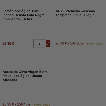
Jamón ecológico 100%
AOVE Premium Cosecha
Ibérico Bellota Pata Negra
Temprana Picual, Elogio
loncheado , Beher
25,00 € - 147,95 €
29,95 €
Añadir al carrito
2 OPCIONES
Aceite de Oliva Virgen Extra
Picual ecológico, Oleum
Alcazaba
10,95 € - 158,40 €
3 OPCIONES