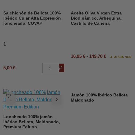
DESCUENTO
Salchichón de Bellota 100%
Aceite Oliva Virgen Extra
Ibérico Cular Alta Expresión
Biodinámico, Arbequina,
loncheado, COVAP
Castillo de Canena
1
16,95 € - 149,70 €
3 OPCIONES
5,00 €
Añadir al carrito
Jamón 100% Ibérico Bellota
Maldonado
Loncheado 100% jamón
Ibérico Bellota, Maldonado,
Premium Edition