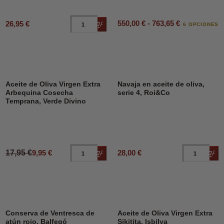
550,00 € - 763,65 €
26,95 €
Añadir al carrito
6 OPCIONES
DESCUENTO
45%
Aceite de Oliva Virgen Extra
Navaja en aceite de oliva,
Arbequina Cosecha
serie 4, Roi&Co
Temprana, Verde Divino
17,95 €
9,95 €
28,00 €
Añadir al carrito
Añad
Conserva de Ventresca de
Aceite de Oliva Virgen Extra
atún rojo, Balfegó
Sikitita, Isbilya