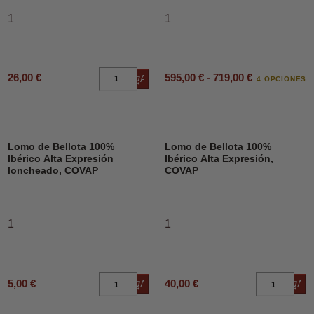
1
1
595,00 € - 719,00 €
26,00 €
Añadir al carrito
4 OPCIONES
Lomo de Bellota 100%
Lomo de Bellota 100%
Ibérico Alta Expresión
Ibérico Alta Expresión,
loncheado, COVAP
COVAP
1
1
5,00 €
40,00 €
Añadir al carrito
Añad