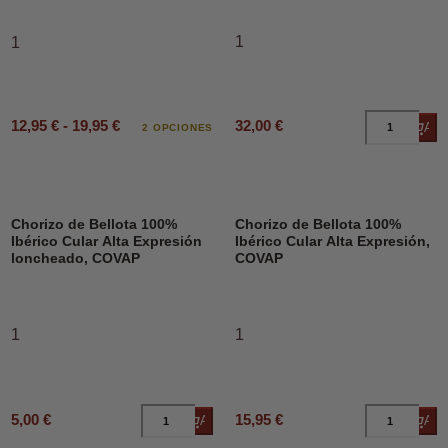
1
1
12,95 € - 19,95 €
32,00 €
Añad
2 OPCIONES
Chorizo de Bellota 100%
Chorizo de Bellota 100%
Ibérico Cular Alta Expresión
Ibérico Cular Alta Expresión,
loncheado, COVAP
COVAP
1
1
5,00 €
15,95 €
Añadir al carrito
Añad