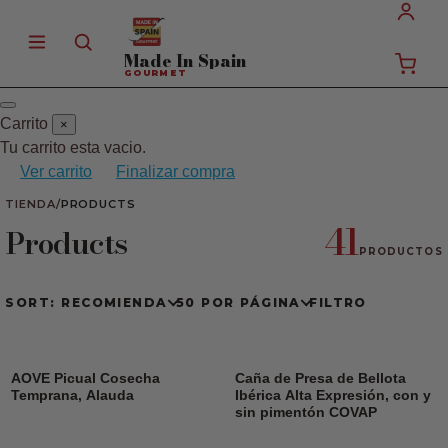
Made In
Spain
GOURMET
Carrito
×
Tu carrito esta vacio.
Ver carrito
Finalizar compra
TIENDA
/
PRODUCTS
41
Products
PRODUCTOS
SORT: RECOMIENDA
50 POR PÁGINA
FILTRO
AOVE Picual Cosecha
Caña de Presa de Bellota
Temprana, Alauda
Ibérica Alta Expresión, con y
sin pimentón COVAP