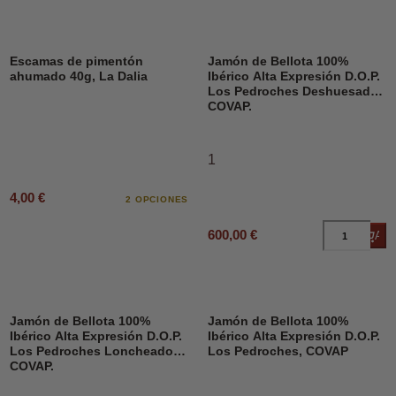
Escamas de pimentón
Jamón de Bellota 100%
ahumado 40g, La Dalia
Ibérico Alta Expresión D.O.P.
Los Pedroches Deshuesado,
COVAP.
1
4,00 €
2 OPCIONES
600,00 €
Añad
Jamón de Bellota 100%
Jamón de Bellota 100%
Ibérico Alta Expresión D.O.P.
Ibérico Alta Expresión D.O.P.
Los Pedroches Loncheado,
Los Pedroches, COVAP
COVAP.