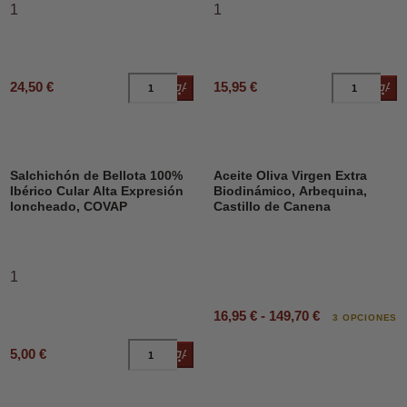
1
1
24,50 €
15,95 €
Añadir al carrito
Añad
DESCUENTO
Salchichón de Bellota 100%
Aceite Oliva Virgen Extra
Ibérico Cular Alta Expresión
Biodinámico, Arbequina,
loncheado, COVAP
Castillo de Canena
1
16,95 € - 149,70 €
3 OPCIONES
5,00 €
Añadir al carrito