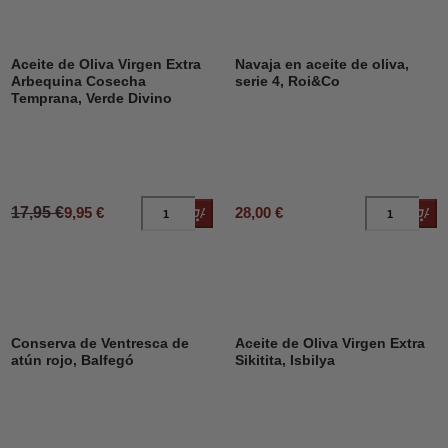
DESCUENTO
45%
Aceite de Oliva Virgen Extra
Navaja en aceite de oliva,
Arbequina Cosecha
serie 4, Roi&Co
Temprana, Verde Divino
17,95 €
9,95 €
28,00 €
Añadir al carrito
Añad
Conserva de Ventresca de
Aceite de Oliva Virgen Extra
atún rojo, Balfegó
Sikitita, Isbilya