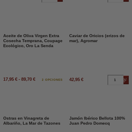
Aceite de Oliva Virgen Extra
Caviar de Oricios (erizos de
Cosecha Temprana, Coupage
mar), Agromar
Ecológico, Oro La Senda
17,95 € - 89,70 €
42,95 €
Añad
2 OPCIONES
Ostras en Vinagreta de
Jamón Ibérico Bellota 100%
Albariño, La Mar de Tazones
Juan Pedro Domecq