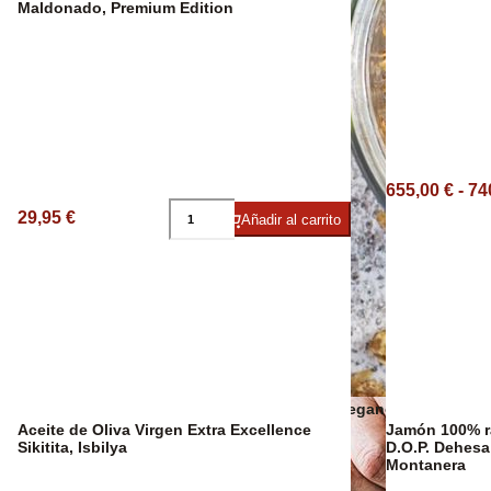
Maldonado, Premium Edition
Sangría Premium
655,00 € - 74
29,95 €
Añadir al carrito
Snacks veganos
Aceite de Oliva Virgen Extra Excellence
Jamón 100% ra
Sikitita, Isbilya
D.O.P. Dehesa
Montanera