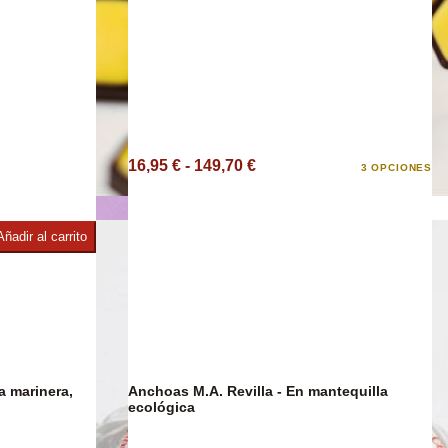
ies
16,95 € - 149,70 €
3 OPCIONES
Chocolate
Añadir al carrito
Anchoas M.A. Revilla - En mantequilla
DESCUENTO
23%
ecológica