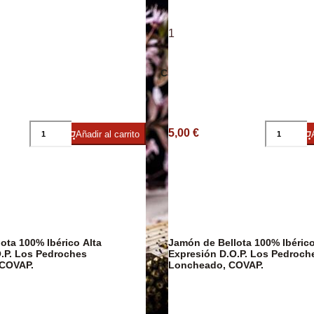
1
ico
Embutidos
Caviar
Arroces y Leg
5,00 €
Añadir al carrito
ota 100% Ibérico Alta
Jamón de Bellota 100% Ibérico
.P. Los Pedroches
Expresión D.O.P. Los Pedroch
COVAP.
Loncheado, COVAP.
Caldos y Crem