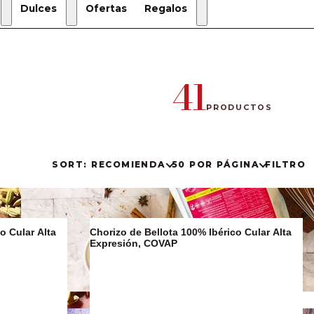
Dulces
Ofertas
Regalos
Regalos
de
Navidad
41
Estuches
de regalo
PRODUCTOS
Regalos
Gourmet
SORT: RECOMIENDA
50 POR PÁGINA
FILTRO
o Cular Alta
Chorizo de Bellota 100% Ibérico Cular Alta
Expresión, COVAP
Sucralín