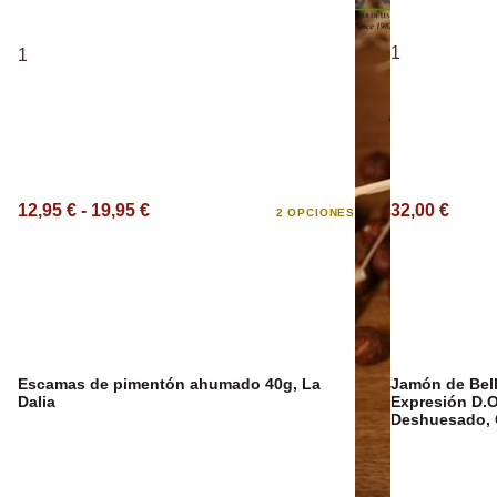
1
1
Aceite Aromát
12,95 € - 19,95 €
32,00 €
2 OPCIONES
Escamas de pimentón ahumado 40g, La
Jamón de Bell
Dalia
Expresión D.O
Deshuesado, 