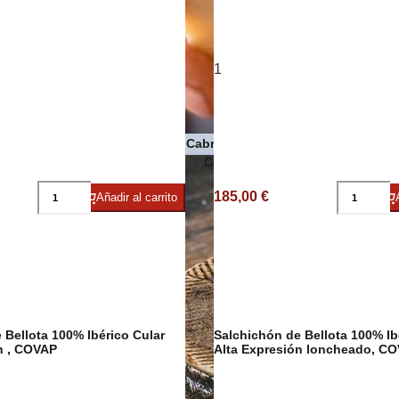
Pasta
1
Quesos de Cabra
 Premium
Conservas de pescado y maris
185,00 €
Añadir al carrito
 Bellota 100% Ibérico Cular
Salchichón de Bellota 100% Ib
n , COVAP
Alta Expresión loncheado, C