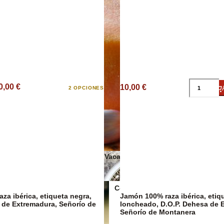
0,00 €
10,00 €
2 OPCIONES
Salsas y cond
Quesos de Vaca
Conservas Veganas
za ibérica, etiqueta negra,
Jamón 100% raza ibérica, etiq
 de Extremadura, Señorío de
loncheado, D.O.P. Dehesa de 
Señorío de Montanera