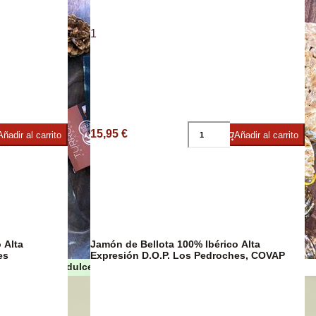
1
umbres
15,95 €
Añadir al carrito
Añadir al carrito
 Alta
Jamón de Bellota 100% Ibérico Alta
es
Expresión D.O.P. Los Pedroches, COVAP
Turrones y dulces de Navidad
as