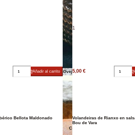
1
Sobrasadas
Sales y Espec
5,00 €
Añadir al carrito
Quesos de Oveja
bérico Bellota Maldonado
Volandeiras de Rianxo en salsa marinera,
Bou de Vara
Conservas Ecológicas