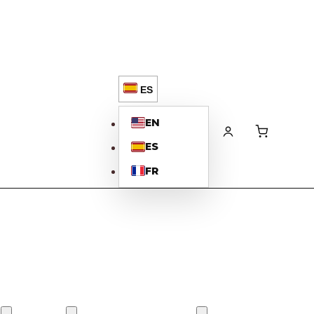
ES
EN
ES
FR