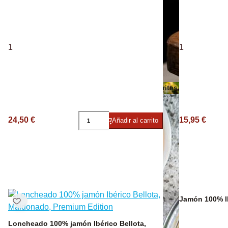
Vino Ecológico
1
1
Otros aceites
Patatas Fritas
24,50 €
15,95 €
Añadir al carrito
Jamón 100% I
Loncheado 100% jamón Ibérico Bellota,