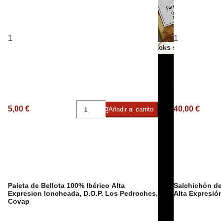
Espumosos
1
1
Otros snacks salados
Aceites AOVE
5,00 €
40,00 €
Añadir al carrito
Paleta de Bellota 100% Ibérico Alta
Salchichón de
Expresion loncheada, D.O.P. Los Pedroches,
Alta Expresió
Covap