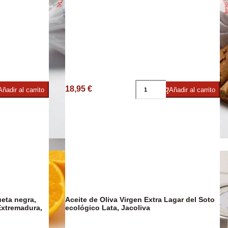
18,95 €
Añadir al carrito
Añadir al carrito
imentos
Confitería
ueta negra,
Aceite de Oliva Virgen Extra Lagar del Soto
Extremadura,
ecológico Lata, Jacoliva