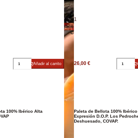
Embutidos y jamón ecológicos
1
Quesos veganos
ico/Vegano
Conservas de carne, patés y foi
26,00 €
Añadir al carrito
Cavas y
ta 100% Ibérico Alta
Paleta de Bellota 100% Ibérico
Jamón Ibérico
OVAP
Expresión D.O.P. Los Pedroch
Deshuesado, COVAP.