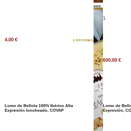
Bebidas Espirituosas
Frutos secos
1
Aceite Ecológ
4,00 €
2 OPCIONES
600,00 €
Lomo de Bellota 100% Ibérico Alta
Lomo de Bello
Expresión loncheado, COVAP
Expresión, C