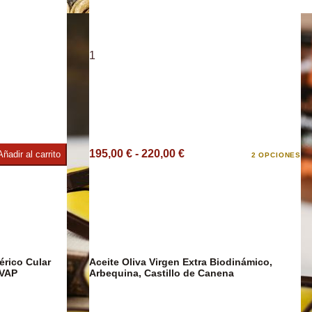
Café y Te
1
co
195,00 € - 220,00 €
Añadir al carrito
2 OPCIONES
érico Cular
Aceite Oliva Virgen Extra Biodinámico,
DESCUENTO
OVAP
Arbequina, Castillo de Canena