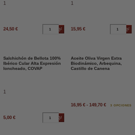
1
1
24,50 €
15,95 €
Añadir al carrito
Añad
DESCUENTO
Salchichón de Bellota 100%
Aceite Oliva Virgen Extra
Ibérico Cular Alta Expresión
Biodinámico, Arbequina,
loncheado, COVAP
Castillo de Canena
1
16,95 € - 149,70 €
3 OPCIONES
5,00 €
Añadir al carrito