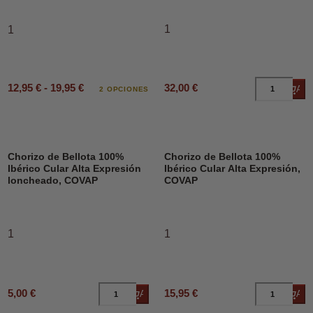
1
1
12,95 € - 19,95 €
32,00 €
Añad
2 OPCIONES
Chorizo de Bellota 100%
Chorizo de Bellota 100%
Ibérico Cular Alta Expresión
Ibérico Cular Alta Expresión,
loncheado, COVAP
COVAP
1
1
5,00 €
15,95 €
Añadir al carrito
Añad