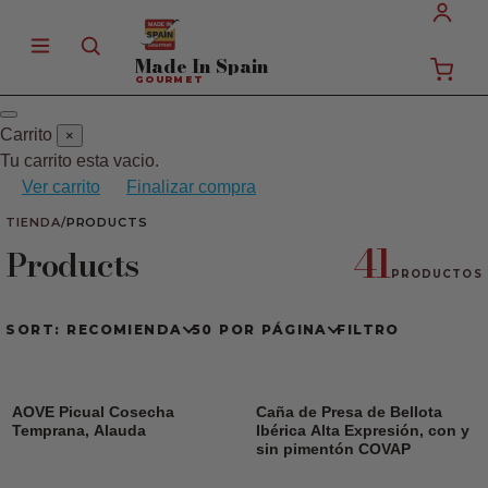
Made In
Spain
GOURMET
Carrito
×
Tu carrito esta vacio.
Ver carrito
Finalizar compra
TIENDA
/
PRODUCTS
41
Products
PRODUCTOS
SORT: RECOMIENDA
50 POR PÁGINA
FILTRO
AOVE Picual Cosecha
Caña de Presa de Bellota
Temprana, Alauda
Ibérica Alta Expresión, con y
sin pimentón COVAP