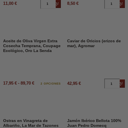
11,00 €
8,50 €
Añadir al carrito
Añad
Aceite de Oliva Virgen Extra
Caviar de Oricios (erizos de
Cosecha Temprana, Coupage
mar), Agromar
Ecológico, Oro La Senda
17,95 € - 89,70 €
42,95 €
Añad
2 OPCIONES
Ostras en Vinagreta de
Jamón Ibérico Bellota 100%
Albariño, La Mar de Tazones
Juan Pedro Domecq