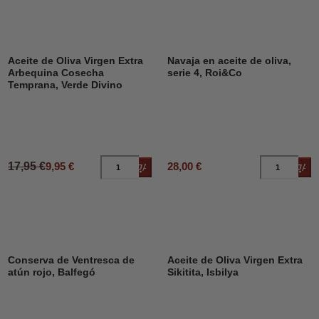
DESCUENTO
45%
Aceite de Oliva Virgen Extra
Navaja en aceite de oliva,
Arbequina Cosecha
serie 4, Roi&Co
Temprana, Verde Divino
17,95 €
9,95 €
28,00 €
Añadir al carrito
Añad
Conserva de Ventresca de
Aceite de Oliva Virgen Extra
atún rojo, Balfegó
Sikitita, Isbilya