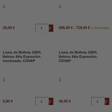
1
1
595,00 € - 719,00 €
26,00 €
Añadir al carrito
4 OPCIONES
Lomo de Bellota 100%
Lomo de Bellota 100%
Ibérico Alta Expresión
Ibérico Alta Expresión,
loncheado, COVAP
COVAP
1
1
5,00 €
40,00 €
Añadir al carrito
Añad