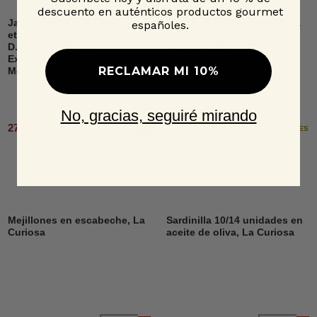
descuento en auténticos productos gourmet
Jamón 100% raza ibérica,
Aceite de Oliva Virgen Extra
españoles.
etiqueta negra, loncheado,
Lagar del Soto ecológico
D.O.P. Dehesa de
Lata, Jacoliva
Extremadura, Señorío de
RECLAMAR MI 10%
Montanera
No, gracias, seguiré mirando
60,95 € - 179,95 €
27,95 €
Añadir al carrito
2 OPCIONES
Mejillones en escabeche, La
Sardinilla 10/14 unidades en
Curiosa
aceite de oliva, La Curiosa