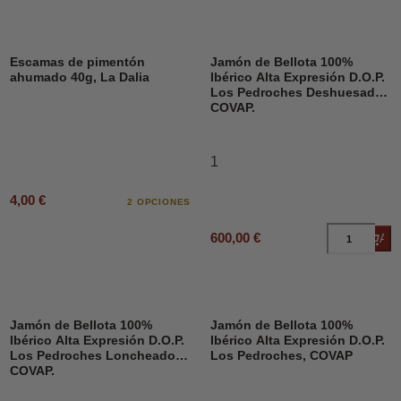
Escamas de pimentón
Jamón de Bellota 100%
ahumado 40g, La Dalia
Ibérico Alta Expresión D.O.P.
Los Pedroches Deshuesado,
COVAP.
1
4,00 €
2 OPCIONES
600,00 €
Añad
Jamón de Bellota 100%
Jamón de Bellota 100%
Ibérico Alta Expresión D.O.P.
Ibérico Alta Expresión D.O.P.
Los Pedroches Loncheado,
Los Pedroches, COVAP
COVAP.