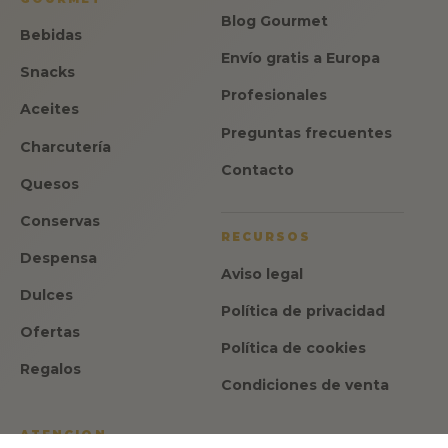
Blog Gourmet
Bebidas
Envío gratis a Europa
Snacks
Profesionales
Aceites
Preguntas frecuentes
Charcutería
Contacto
Quesos
Conservas
RECURSOS
Despensa
Aviso legal
Dulces
Política de privacidad
Ofertas
Política de cookies
Regalos
Condiciones de venta
ATENCION