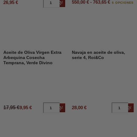
550,00 € - 763,65 €
26,95 €
Añadir al carrito
6 OPCIONES
DESCUENTO
45%
Aceite de Oliva Virgen Extra
Navaja en aceite de oliva,
Arbequina Cosecha
serie 4, Roi&Co
Temprana, Verde Divino
17,95 €
9,95 €
28,00 €
Añadir al carrito
Añad