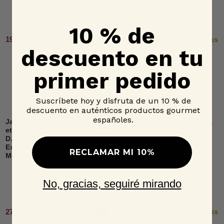
10 % de
19,95 € - 107,70 €
515,00 € - 650,00 €
2 OPCIONES
6 OPCIONES
descuento en tu
primer pedido
Suscríbete hoy y disfruta de un 10 % de
descuento en auténticos productos gourmet
españoles.
Jamón 100% raza ibérica,
Aceite de Oliva Virgen Extra
etiqueta negra, loncheado,
Lagar del Soto ecológico
D.O.P. Dehesa de
Lata, Jacoliva
Extremadura, Señorío de
RECLAMAR MI 10%
Montanera
No, gracias, seguiré mirando
60,95 € - 179,95 €
27,95 €
Añadir al carrito
2 OPCIONES