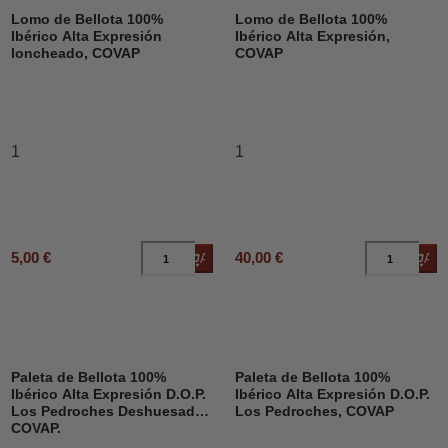
Lomo de Bellota 100%
Lomo de Bellota 100%
Ibérico Alta Expresión
Ibérico Alta Expresión,
loncheado, COVAP
COVAP
1
1
5,00 €
40,00 €
Añadir al carrito
Añad
Paleta de Bellota 100%
Paleta de Bellota 100%
Ibérico Alta Expresión D.O.P.
Ibérico Alta Expresión D.O.P.
Los Pedroches Deshuesado,
Los Pedroches, COVAP
COVAP.