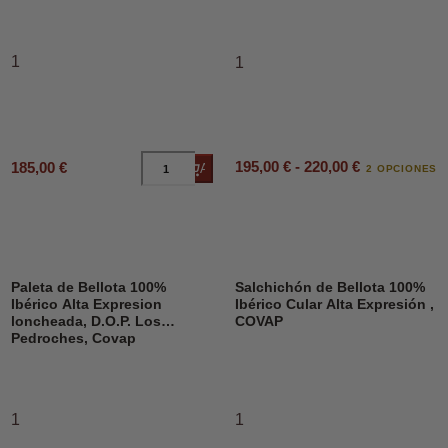
1
1
195,00 € - 220,00 €
185,00 €
Añadir al carrito
2 OPCIONES
Paleta de Bellota 100%
Salchichón de Bellota 100%
Ibérico Alta Expresion
Ibérico Cular Alta Expresión ,
loncheada, D.O.P. Los
COVAP
Pedroches, Covap
1
1