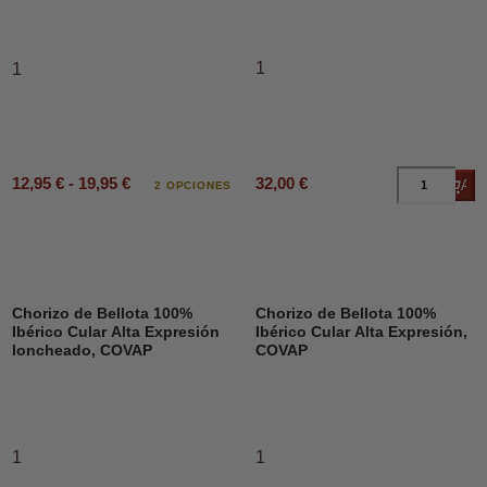
1
1
12,95 € - 19,95 €
32,00 €
Añad
2 OPCIONES
Chorizo de Bellota 100%
Chorizo de Bellota 100%
Ibérico Cular Alta Expresión
Ibérico Cular Alta Expresión,
loncheado, COVAP
COVAP
1
1