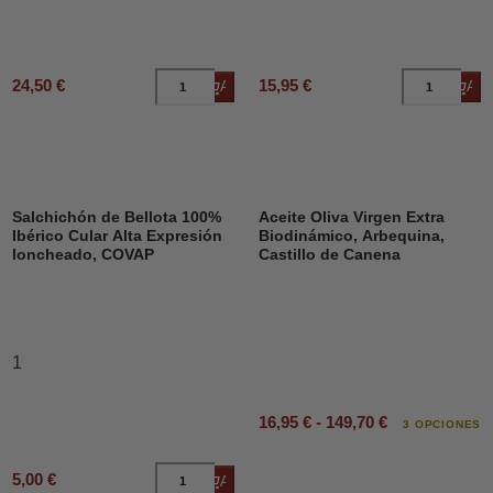
24,50 €
15,95 €
Añadir al carrito
Añad
DESCUENTO
Salchichón de Bellota 100%
Aceite Oliva Virgen Extra
Ibérico Cular Alta Expresión
Biodinámico, Arbequina,
loncheado, COVAP
Castillo de Canena
1
16,95 € - 149,70 €
3 OPCIONES
5,00 €
Añadir al carrito