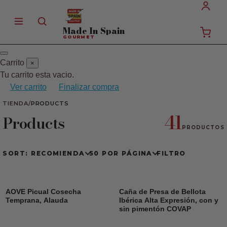
Made In
Spain
GOURMET
Carrito
×
Tu carrito esta vacio.
Ver carrito
Finalizar compra
TIENDA
/
PRODUCTS
41
Products
PRODUCTOS
SORT: RECOMIENDA
50 POR PÁGINA
FILTRO
AOVE Picual Cosecha
Caña de Presa de Bellota
Temprana, Alauda
Ibérica Alta Expresión, con y
sin pimentón COVAP