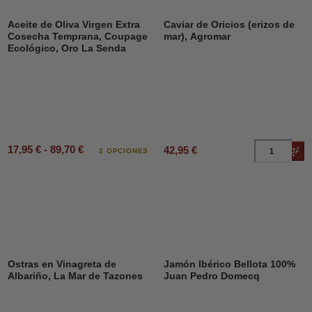
Aceite de Oliva Virgen Extra
Caviar de Oricios (erizos de
Cosecha Temprana, Coupage
mar), Agromar
Ecológico, Oro La Senda
17,95 € - 89,70 €
42,95 €
Añad
2 OPCIONES
Ostras en Vinagreta de
Jamón Ibérico Bellota 100%
Albariño, La Mar de Tazones
Juan Pedro Domecq