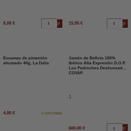
5,00 €
15,95 €
Añadir al carrito
Añad
Escamas de pimentón
Jamón de Bellota 100%
ahumado 40g, La Dalia
Ibérico Alta Expresión D.O.P.
Los Pedroches Deshuesado,
COVAP.
1
4,00 €
2 OPCIONES
600,00 €
Añad