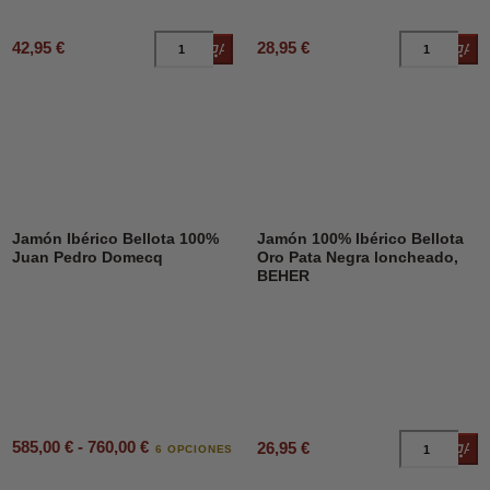
42,95 €
28,95 €
Añadir al carrito
Añad
Jamón Ibérico Bellota 100%
Jamón 100% Ibérico Bellota
Juan Pedro Domecq
Oro Pata Negra loncheado,
BEHER
585,00 € - 760,00 €
26,95 €
Añad
6 OPCIONES