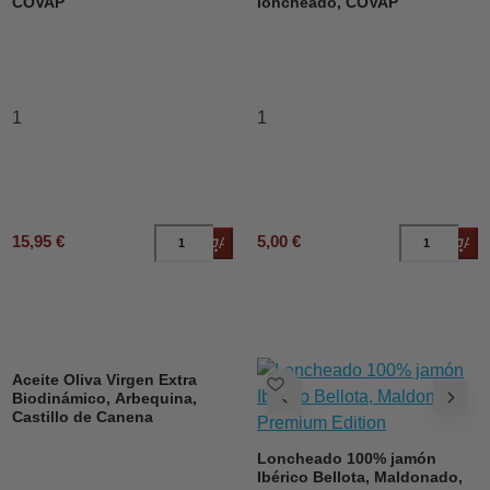
COVAP
loncheado, COVAP
1
1
15,95 €
5,00 €
Añadir al carrito
Añad
DESCUENTO
Aceite Oliva Virgen Extra
Biodinámico, Arbequina,
Castillo de Canena
Loncheado 100% jamón
Ibérico Bellota, Maldonado,