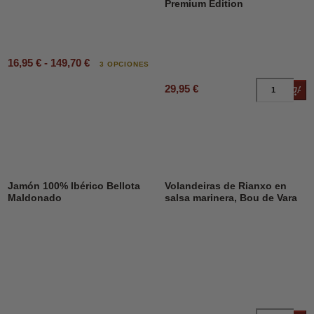
Premium Edition
16,95 € - 149,70 €
3 OPCIONES
29,95 €
Añad
DESCUENTO
23%
Jamón 100% Ibérico Bellota
Volandeiras de Rianxo en
Maldonado
salsa marinera, Bou de Vara