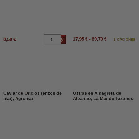
17,95 € - 89,70 €
8,50 €
Añadir al carrito
2 OPCIONES
Caviar de Oricios (erizos de
Ostras en Vinagreta de
mar), Agromar
Albariño, La Mar de Tazones