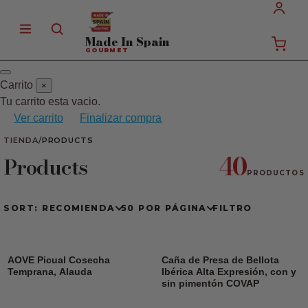
Made In
Spain
GOURMET
Carrito
×
Tu carrito esta vacio.
Ver carrito
Finalizar compra
TIENDA
/
PRODUCTS
40
Products
PRODUCTOS
SORT: RECOMIENDA
50 POR PÁGINA
FILTRO
AOVE Picual Cosecha
Caña de Presa de Bellota
Temprana, Alauda
Ibérica Alta Expresión, con y
sin pimentón COVAP