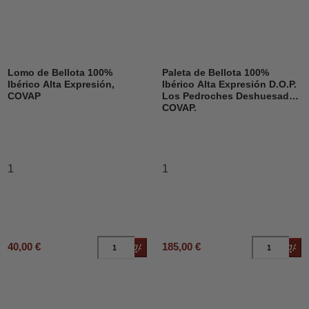
Lomo de Bellota 100%
Paleta de Bellota 100%
Ibérico Alta Expresión,
Ibérico Alta Expresión D.O.P.
COVAP
Los Pedroches Deshuesado,
COVAP.
1
1
40,00 €
185,00 €
Añadir al carrito
Añad