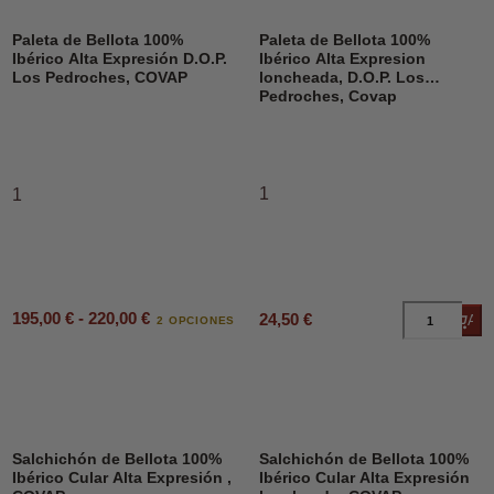
Paleta de Bellota 100%
Paleta de Bellota 100%
Ibérico Alta Expresión D.O.P.
Ibérico Alta Expresion
Los Pedroches, COVAP
loncheada, D.O.P. Los
Pedroches, Covap
1
1
195,00 € - 220,00 €
24,50 €
Añad
2 OPCIONES
Salchichón de Bellota 100%
Salchichón de Bellota 100%
Ibérico Cular Alta Expresión ,
Ibérico Cular Alta Expresión