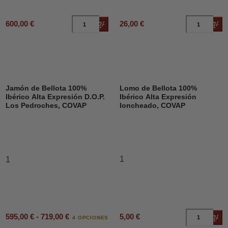
600,00 €
26,00 €
Añadir al carrito
Añad
Jamón de Bellota 100%
Lomo de Bellota 100%
Ibérico Alta Expresión D.O.P.
Ibérico Alta Expresión
Los Pedroches, COVAP
loncheado, COVAP
1
1
595,00 € - 719,00 €
5,00 €
Añad
4 OPCIONES