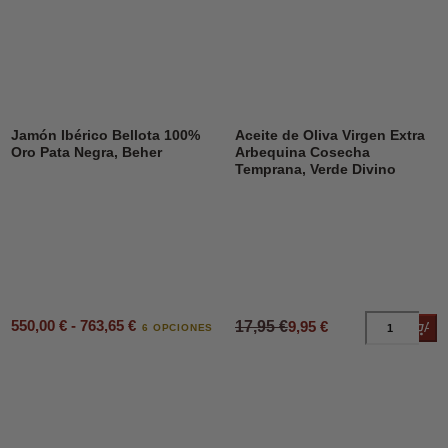
DESCUENTO
45%
Jamón Ibérico Bellota 100%
Aceite de Oliva Virgen Extra
Oro Pata Negra, Beher
Arbequina Cosecha
Temprana, Verde Divino
550,00 € - 763,65 €
17,95 €
9,95 €
Añad
6 OPCIONES