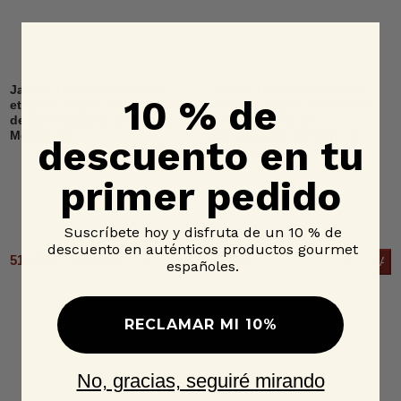
Jamón 100% raza ibérica,
Jamón 100% raza ibérica,
10 % de
etiqueta negra, D.O.P. Dehesa
etiqueta negra, loncheado,
de Extremadura, Señorío de
D.O.P. Dehesa de
Montanera
Extremadura, Señorío de
descuento en tu
Montanera
primer pedido
Suscríbete hoy y disfruta de un 10 % de
descuento en auténticos productos gourmet
515,00 € - 650,00 €
27,95 €
Añad
6 OPCIONES
españoles.
RECLAMAR MI 10%
No, gracias, seguiré mirando