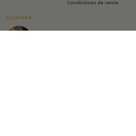
Condiciones de venta
ATENCION
Israel Romero
CEO y fundador de Made in Spain
Gourmet
Habla con Israel Romero, tu asesor gastronómico:
🇪🇸 🇬🇧 🇫🇷
+34 622 713 817
info@madeinspain.store
Lunes - Viernes
09:00 - 19:00