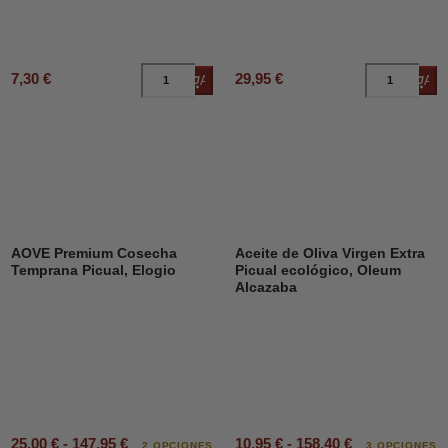
7,30 €
29,95 €
Añadir al carrito
Añad
AOVE Premium Cosecha
Aceite de Oliva Virgen Extra
Temprana Picual, Elogio
Picual ecológico, Oleum
Alcazaba
25,00 € - 147,95 €
10,95 € - 158,40 €
2 OPCIONES
3 OPCIONES