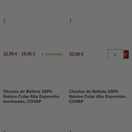
1
1
12,95 € - 19,95 €
32,00 €
Añad
2 OPCIONES
Chorizo de Bellota 100%
Chorizo de Bellota 100%
Ibérico Cular Alta Expresión
Ibérico Cular Alta Expresión,
loncheado, COVAP
COVAP