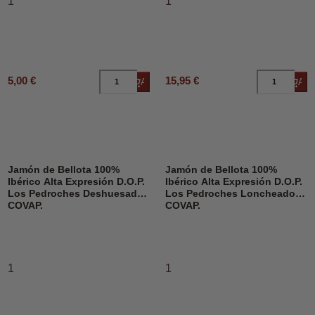
1
1
5,00 €
15,95 €
Añadir al carrito
Añad
Jamón de Bellota 100%
Jamón de Bellota 100%
Ibérico Alta Expresión D.O.P.
Ibérico Alta Expresión D.O.P.
Los Pedroches Deshuesado,
Los Pedroches Loncheado,
COVAP.
COVAP.
1
1