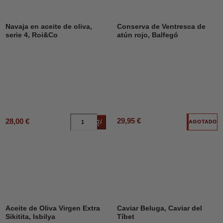
Navaja en aceite de oliva,
Conserva de Ventresca de
serie 4, Roi&Co
atún rojo, Balfegó
29,95 €
28,00 €
Añadir al carrito
AGOTADO
Aceite de Oliva Virgen Extra
Caviar Beluga, Caviar del
Sikitita, Isbilya
Tíbet