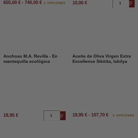
655,00 € - 740,00 €
10,00 €
Añad
2 OPCIONES
Anchoas M.A. Revilla - En
Aceite de Oliva Virgen Extra
mantequilla ecológica
Excellence Sikitita, Isbilya
19,95 € - 107,70 €
18,95 €
Añadir al carrito
2 OPCIONES