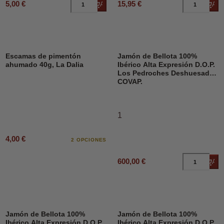
5,00 €
15,95 €
Añadir al carrito
Añad
Escamas de pimentón
Jamón de Bellota 100%
ahumado 40g, La Dalia
Ibérico Alta Expresión D.O.P.
Los Pedroches Deshuesado,
COVAP.
1
4,00 €
2 OPCIONES
600,00 €
Añad
Jamón de Bellota 100%
Jamón de Bellota 100%
Ibérico Alta Expresión D.O.P.
Ibérico Alta Expresión D.O.P.