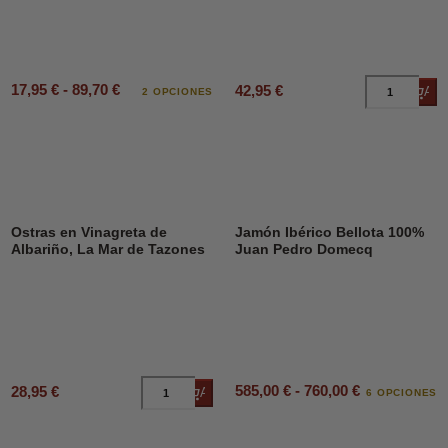
17,95 € - 89,70 €
42,95 €
Añad
2 OPCIONES
Ostras en Vinagreta de
Jamón Ibérico Bellota 100%
Albariño, La Mar de Tazones
Juan Pedro Domecq
585,00 € - 760,00 €
28,95 €
Añadir al carrito
6 OPCIONES