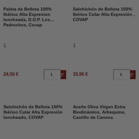
Paleta de Bellota 100%
Salchichón de Bellota 100%
Ibérico Alta Expresion
Ibérico Cular Alta Expresión ,
loncheada, D.O.P. Los
COVAP
Pedroches, Covap
1
1
24,50 €
15,95 €
Añadir al carrito
Añad
DESCUENTO
Salchichón de Bellota 100%
Aceite Oliva Virgen Extra
Ibérico Cular Alta Expresión
Biodinámico, Arbequina,
loncheado, COVAP
Castillo de Canena