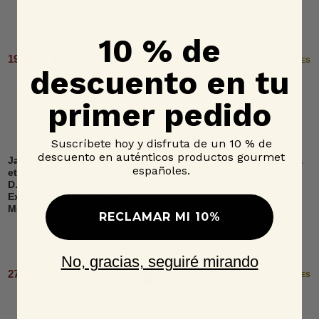
10 % de
19,95 € - 107,70 €
515,00 € - 650,00 €
2 OPCIONES
6 OPCIONES
descuento en tu
primer pedido
Suscríbete hoy y disfruta de un 10 % de
descuento en auténticos productos gourmet
Jamón 100% raza ibérica,
Aceite de Oliva Virgen Extra
españoles.
etiqueta negra, loncheado,
Lagar del Soto ecológico
D.O.P. Dehesa de
Lata, Jacoliva
Extremadura, Señorío de
Montanera
RECLAMAR MI 10%
No, gracias, seguiré mirando
60,95 € - 179,95 €
27,95 €
Añadir al carrito
2 OPCIONES