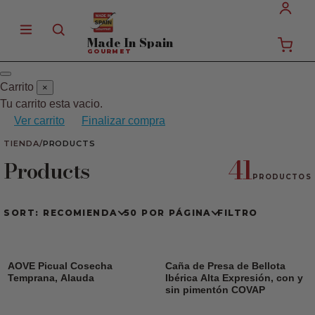
Made In
Spain
GOURMET
Carrito
×
Tu carrito esta vacio.
Ver carrito
Finalizar compra
TIENDA
/
PRODUCTS
41
Products
PRODUCTOS
SORT: RECOMIENDA
50 POR PÁGINA
FILTRO
AOVE Picual Cosecha
Caña de Presa de Bellota
Temprana, Alauda
Ibérica Alta Expresión, con y
sin pimentón COVAP