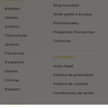
Blog Gourmet
Bebidas
Envío gratis a Europa
Snacks
Profesionales
Aceites
Preguntas frecuentes
Charcutería
Contacto
Quesos
Conservas
RECURSOS
Despensa
Aviso legal
Dulces
Política de privacidad
Ofertas
Política de cookies
Regalos
Condiciones de venta
ATENCION