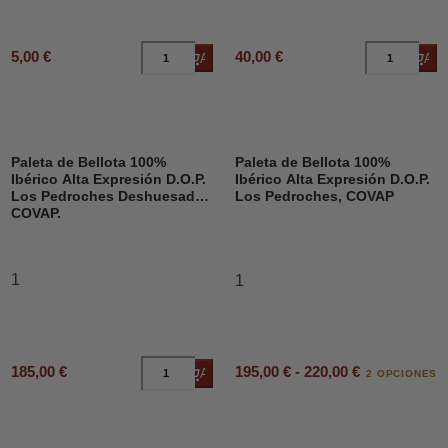
5,00 €
40,00 €
Añadir al carrito
Añad
Paleta de Bellota 100%
Paleta de Bellota 100%
Ibérico Alta Expresión D.O.P.
Ibérico Alta Expresión D.O.P.
Los Pedroches Deshuesado,
Los Pedroches, COVAP
COVAP.
1
1
195,00 € - 220,00 €
185,00 €
Añadir al carrito
2 OPCIONES