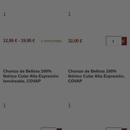
1
1
12,95 € - 19,95 €
32,00 €
Añad
2 OPCIONES
Chorizo de Bellota 100%
Chorizo de Bellota 100%
Ibérico Cular Alta Expresión
Ibérico Cular Alta Expresión,
loncheado, COVAP
COVAP
1
1