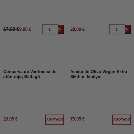
17,95 €
9,95 €
28,00 €
Añadir al carrito
Añad
Conserva de Ventresca de
Aceite de Oliva Virgen Extra
atún rojo, Balfegó
Sikitita, Isbilya
29,95 €
79,95 €
AGOTADO
AGOTADO