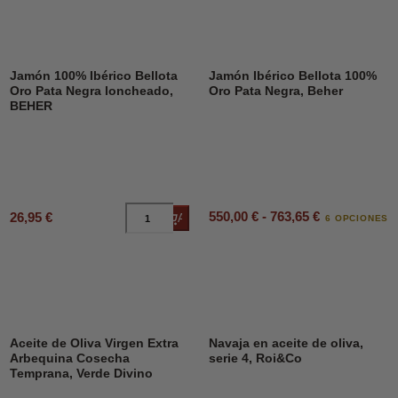
Jamón 100% Ibérico Bellota
Jamón Ibérico Bellota 100%
Oro Pata Negra loncheado,
Oro Pata Negra, Beher
BEHER
550,00 € - 763,65 €
26,95 €
Añadir al carrito
6 OPCIONES
DESCUENTO
45%
Aceite de Oliva Virgen Extra
Navaja en aceite de oliva,
Arbequina Cosecha
serie 4, Roi&Co
Temprana, Verde Divino