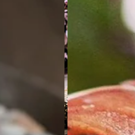
ico
Embutidos
Caviar
Arroces y Leg
Caldos y Crem
Embutidos y jamón ecológicos