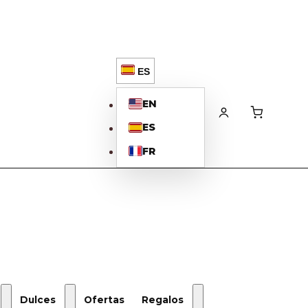
ES
EN
ES
FR
Dulces
Ofertas
Regalos