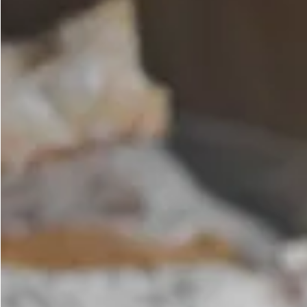
Aceite Aromát
Bebidas Espirituosas
Frutos secos