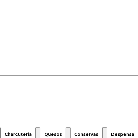
Charcutería
Quesos
Conservas
Despensa