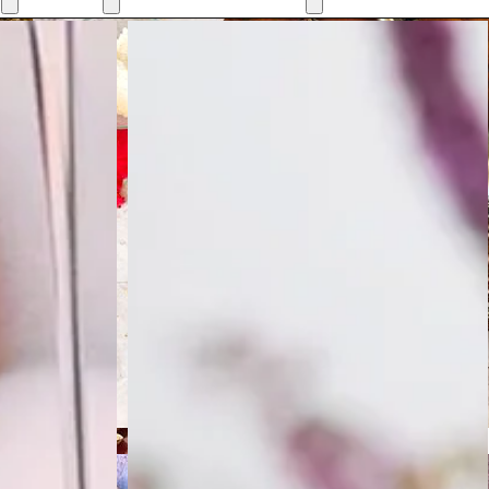
Regalos
de
Navidad
Estuches
de regalo
Regalos
Gourmet
Sucralín