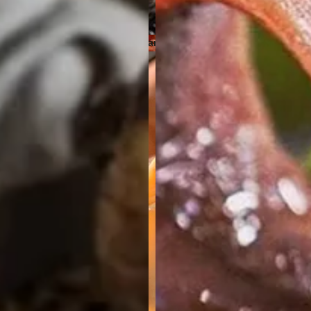
Quesos veganos
ico/Vegano
Conservas de carne, patés y foi
Cavas y
Jamón Ibérico