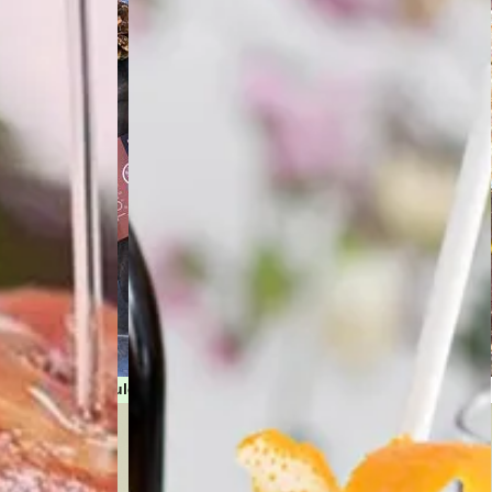
umbres
Turrones y dulces de Navidad
as