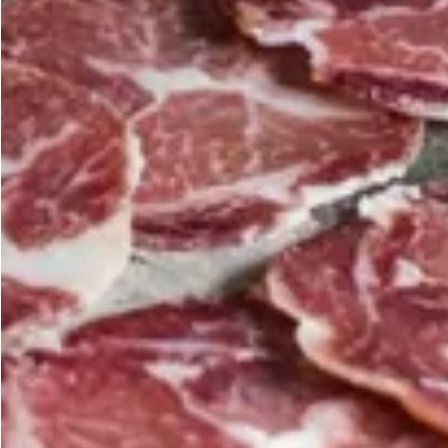
Vino Ecológico
Otros aceites
Patatas Fritas
Sangría Premium