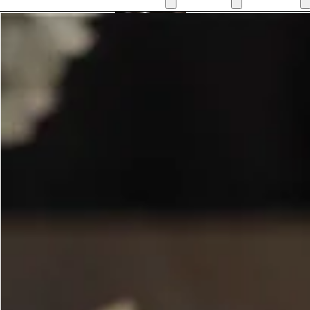
Zumos y refrescos
Aceitunas y Encurtidos