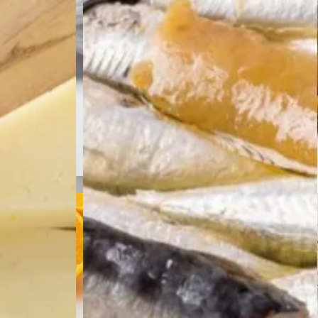
imentos
Confitería