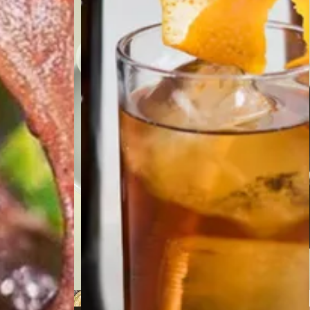
e
Café y Te