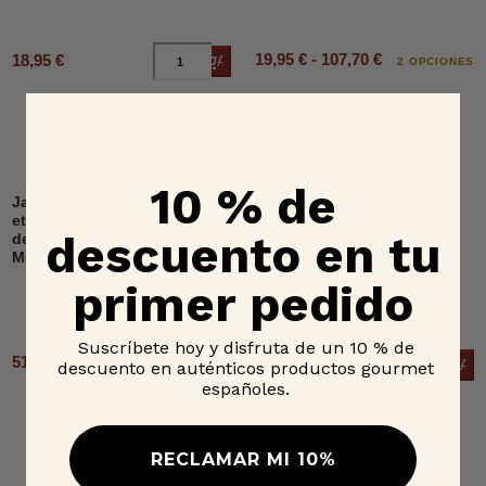
19,95 € - 107,70 €
18,95 €
Añadir al carrito
2 OPCIONES
10 % de
Jamón 100% raza ibérica,
Jamón 100% raza ibérica,
etiqueta negra, D.O.P. Dehesa
etiqueta negra, loncheado,
descuento en tu
de Extremadura, Señorío de
D.O.P. Dehesa de
Montanera
Extremadura, Señorío de
Montanera
primer pedido
Suscríbete hoy y disfruta de un 10 % de
515,00 € - 650,00 €
27,95 €
Añad
descuento en auténticos productos gourmet
6 OPCIONES
españoles.
RECLAMAR MI 10%