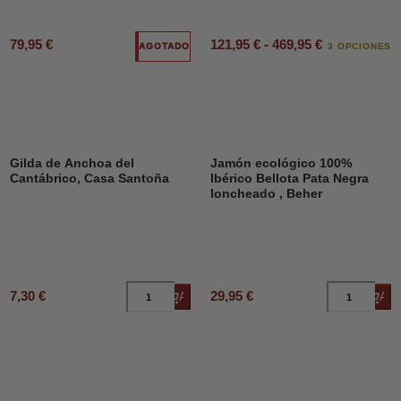
79,95 €
121,95 € - 469,95 €
AGOTADO
3 OPCIONES
Gilda de Anchoa del
Jamón ecológico 100%
Cantábrico, Casa Santoña
Ibérico Bellota Pata Negra
loncheado , Beher
7,30 €
29,95 €
Añadir al carrito
Añad