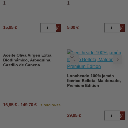
1
1
15,95 €
5,00 €
Añadir al carrito
Añad
DESCUENTO
Aceite Oliva Virgen Extra
Biodinámico, Arbequina,
Castillo de Canena
Loncheado 100% jamón
Ibérico Bellota, Maldonado,
Premium Edition
16,95 € - 149,70 €
3 OPCIONES
29,95 €
Añad