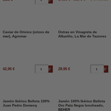
Caviar de Oricios (erizos de
Ostras en Vinagreta de
mar), Agromar
Albariño, La Mar de Tazones
42,95 €
28,95 €
Añadir al carrito
Añad
Jamón Ibérico Bellota 100%
Jamón 100% Ibérico Bellota
Juan Pedro Domecq
Oro Pata Negra loncheado,
BEHER