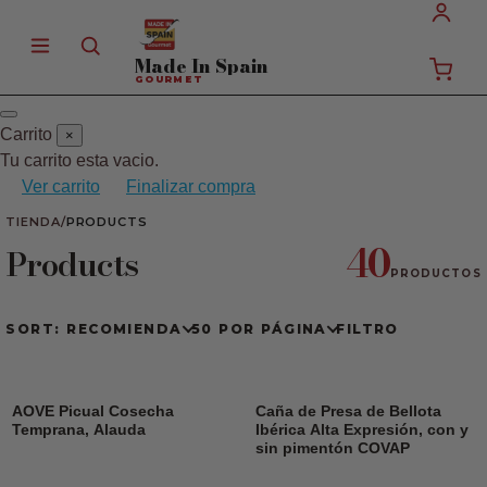
Made In
Spain
GOURMET
Carrito
×
Tu carrito esta vacio.
Ver carrito
Finalizar compra
TIENDA
/
PRODUCTS
40
Products
PRODUCTOS
SORT: RECOMIENDA
50 POR PÁGINA
FILTRO
AOVE Picual Cosecha
Caña de Presa de Bellota
Temprana, Alauda
Ibérica Alta Expresión, con y
sin pimentón COVAP