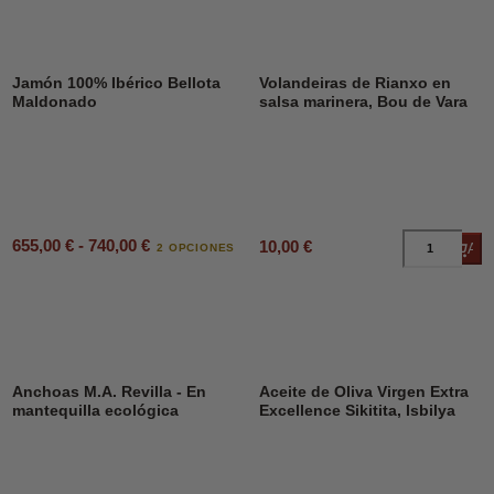
DESCUENTO
23%
Jamón 100% Ibérico Bellota
Volandeiras de Rianxo en
Maldonado
salsa marinera, Bou de Vara
655,00 € - 740,00 €
10,00 €
Añad
2 OPCIONES
Anchoas M.A. Revilla - En
Aceite de Oliva Virgen Extra
mantequilla ecológica
Excellence Sikitita, Isbilya