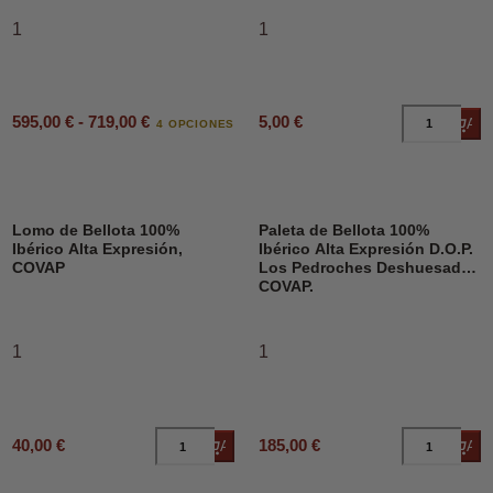
1
1
595,00 € - 719,00 €
5,00 €
Añad
4 OPCIONES
Lomo de Bellota 100%
Paleta de Bellota 100%
Ibérico Alta Expresión,
Ibérico Alta Expresión D.O.P.
COVAP
Los Pedroches Deshuesado,
COVAP.
1
1
40,00 €
185,00 €
Añadir al carrito
Añad