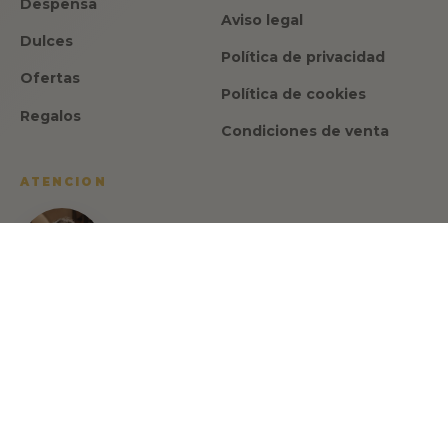
Despensa
Aviso legal
Dulces
Política de privacidad
Ofertas
Política de cookies
Regalos
Condiciones de venta
ATENCION
Israel Romero
CEO y fundador de Made in Spain
Gourmet
Habla con Israel Romero, tu asesor gastronómico:
🇪🇸 🇬🇧 🇫🇷
+34 622 713 817