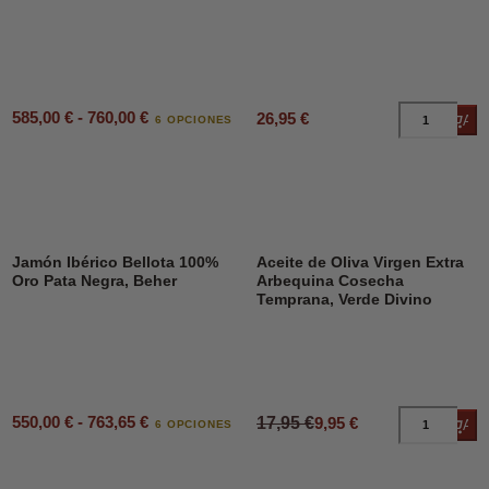
585,00 € - 760,00 €
26,95 €
Añad
6 OPCIONES
DESCUENTO
45%
Jamón Ibérico Bellota 100%
Aceite de Oliva Virgen Extra
Oro Pata Negra, Beher
Arbequina Cosecha
Temprana, Verde Divino
550,00 € - 763,65 €
17,95 €
9,95 €
Añad
6 OPCIONES