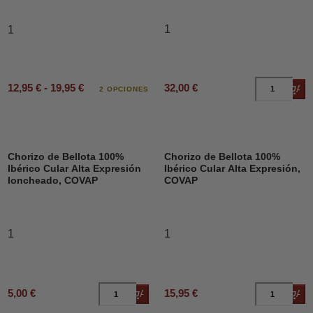
1
1
12,95 € - 19,95 €
32,00 €
Añad
2 OPCIONES
Chorizo de Bellota 100%
Chorizo de Bellota 100%
Ibérico Cular Alta Expresión
Ibérico Cular Alta Expresión,
loncheado, COVAP
COVAP
1
1
5,00 €
15,95 €
Añadir al carrito
Añad