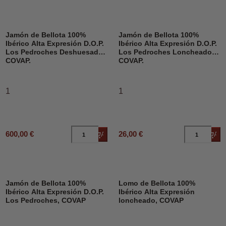
Jamón de Bellota 100%
Jamón de Bellota 100%
Ibérico Alta Expresión D.O.P.
Ibérico Alta Expresión D.O.P.
Los Pedroches Deshuesado,
Los Pedroches Loncheado,
COVAP.
COVAP.
1
1
600,00 €
26,00 €
Añadir al carrito
Añad
Jamón de Bellota 100%
Lomo de Bellota 100%
Ibérico Alta Expresión D.O.P.
Ibérico Alta Expresión
Los Pedroches, COVAP
loncheado, COVAP