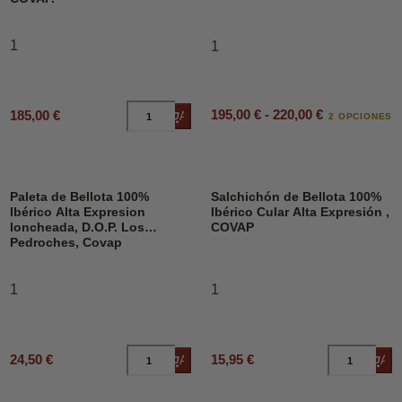
1
1
195,00 € - 220,00 €
185,00 €
Añadir al carrito
2 OPCIONES
Paleta de Bellota 100%
Salchichón de Bellota 100%
Ibérico Alta Expresion
Ibérico Cular Alta Expresión ,
loncheada, D.O.P. Los
COVAP
Pedroches, Covap
1
1
24,50 €
15,95 €
Añadir al carrito
Añad