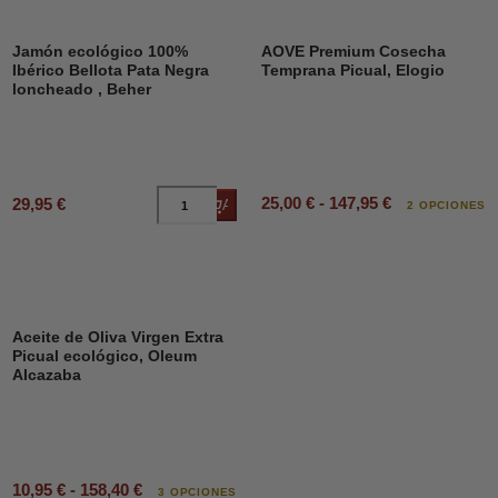
Jamón ecológico 100%
AOVE Premium Cosecha
Ibérico Bellota Pata Negra
Temprana Picual, Elogio
loncheado , Beher
25,00 € - 147,95 €
29,95 €
Añadir al carrito
2 OPCIONES
Aceite de Oliva Virgen Extra
Picual ecológico, Oleum
Alcazaba
10,95 € - 158,40 €
3 OPCIONES