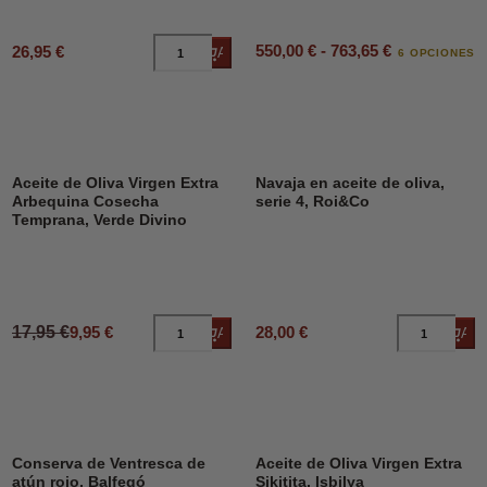
550,00 € - 763,65 €
26,95 €
Añadir al carrito
6 OPCIONES
DESCUENTO
45%
Aceite de Oliva Virgen Extra
Navaja en aceite de oliva,
Arbequina Cosecha
serie 4, Roi&Co
Temprana, Verde Divino
17,95 €
9,95 €
28,00 €
Añadir al carrito
Añad
Conserva de Ventresca de
Aceite de Oliva Virgen Extra
atún rojo, Balfegó
Sikitita, Isbilya