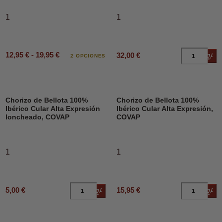
1
1
12,95 € - 19,95 €
32,00 €
Añad
2 OPCIONES
Chorizo de Bellota 100%
Chorizo de Bellota 100%
Ibérico Cular Alta Expresión
Ibérico Cular Alta Expresión,
loncheado, COVAP
COVAP
1
1
5,00 €
15,95 €
Añadir al carrito
Añad