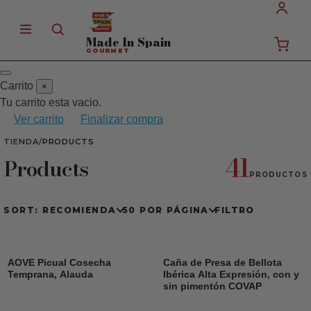
Made In
Spain
GOURMET
Carrito
×
Tu carrito esta vacio.
Ver carrito
Finalizar compra
TIENDA
/
PRODUCTS
41
Products
PRODUCTOS
SORT: RECOMIENDA
50 POR PÁGINA
FILTRO
AOVE Picual Cosecha
Caña de Presa de Bellota
Temprana, Alauda
Ibérica Alta Expresión, con y
sin pimentón COVAP