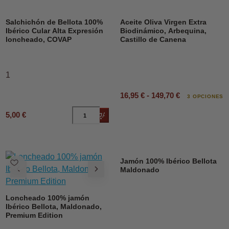
DESCUENTO
Salchichón de Bellota 100%
Aceite Oliva Virgen Extra
Ibérico Cular Alta Expresión
Biodinámico, Arbequina,
loncheado, COVAP
Castillo de Canena
1
16,95 € - 149,70 €
3 OPCIONES
5,00 €
Añadir al carrito
Jamón 100% Ibérico Bellota
Maldonado
Loncheado 100% jamón
Ibérico Bellota, Maldonado,
Premium Edition