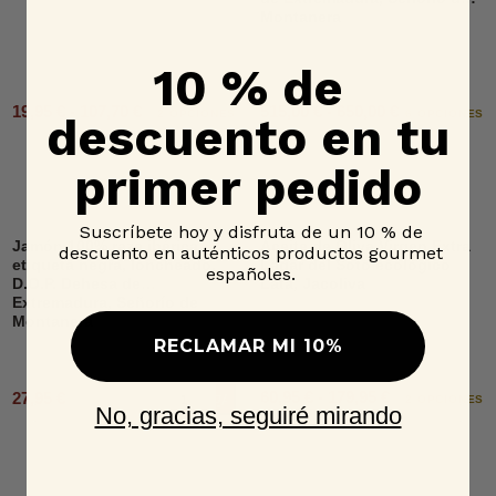
Montanera
10 % de
19,95 € - 107,70 €
515,00 € - 650,00 €
2 OPCIONES
6 OPCIONES
descuento en tu
primer pedido
Suscríbete hoy y disfruta de un 10 % de
Jamón 100% raza ibérica,
Aceite de Oliva Virgen Extra
descuento en auténticos productos gourmet
etiqueta negra, loncheado,
Lagar del Soto ecológico
españoles.
D.O.P. Dehesa de
Lata, Jacoliva
Extremadura, Señorío de
Montanera
RECLAMAR MI 10%
60,95 € - 179,95 €
27,95 €
Añadir al carrito
2 OPCIONES
No, gracias, seguiré mirando