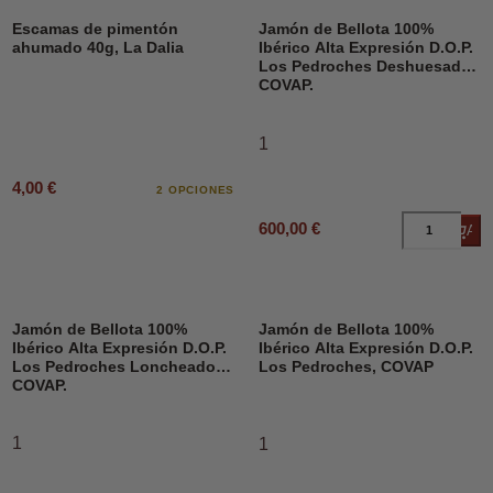
Escamas de pimentón
Jamón de Bellota 100%
ahumado 40g, La Dalia
Ibérico Alta Expresión D.O.P.
Los Pedroches Deshuesado,
COVAP.
1
4,00 €
2 OPCIONES
600,00 €
Añad
Jamón de Bellota 100%
Jamón de Bellota 100%
Ibérico Alta Expresión D.O.P.
Ibérico Alta Expresión D.O.P.
Los Pedroches Loncheado,
Los Pedroches, COVAP
COVAP.
1
1