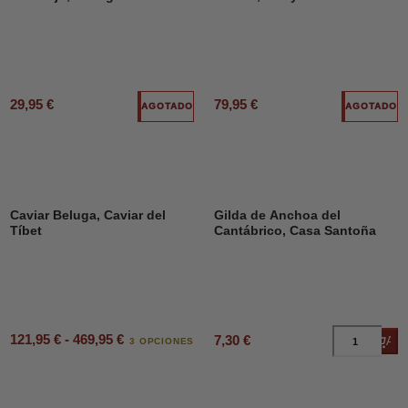
29,95 €
79,95 €
AGOTADO
AGOTADO
Caviar Beluga, Caviar del
Gilda de Anchoa del
Tíbet
Cantábrico, Casa Santoña
121,95 € - 469,95 €
7,30 €
Añad
3 OPCIONES