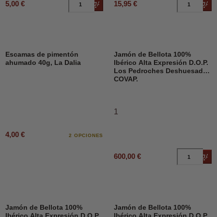
5,00 €
15,95 €
Añadir al carrito
Añad
Escamas de pimentón
Jamón de Bellota 100%
ahumado 40g, La Dalia
Ibérico Alta Expresión D.O.P.
Los Pedroches Deshuesado,
COVAP.
1
4,00 €
2 OPCIONES
600,00 €
Añad
Jamón de Bellota 100%
Jamón de Bellota 100%
Ibérico Alta Expresión D.O.P.
Ibérico Alta Expresión D.O.P.