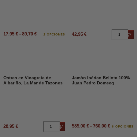
17,95 € - 89,70 €
42,95 €
Añad
2 OPCIONES
Ostras en Vinagreta de
Jamón Ibérico Bellota 100%
Albariño, La Mar de Tazones
Juan Pedro Domecq
585,00 € - 760,00 €
28,95 €
Añadir al carrito
6 OPCIONES