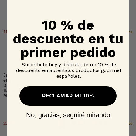
10 % de
19,95 € - 107,70 €
515,00 € - 650,00 €
2 OPCIONES
6 OPCIONES
descuento en tu
primer pedido
Suscríbete hoy y disfruta de un 10 % de
descuento en auténticos productos gourmet
Jamón 100% raza ibérica,
Aceite de Oliva Virgen Extra
españoles.
etiqueta negra, loncheado,
Lagar del Soto ecológico
D.O.P. Dehesa de
Lata, Jacoliva
Extremadura, Señorío de
RECLAMAR MI 10%
Montanera
No, gracias, seguiré mirando
60,95 € - 179,95 €
27,95 €
Añadir al carrito
2 OPCIONES