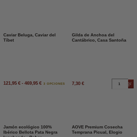
Caviar Beluga, Caviar del
Gilda de Anchoa del
Tíbet
Cantábrico, Casa Santoña
121,95 € - 469,95 €
7,30 €
Añad
3 OPCIONES
Jamón ecológico 100%
AOVE Premium Cosecha
Ibérico Bellota Pata Negra
Temprana Picual, Elogio