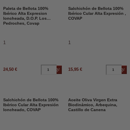
Paleta de Bellota 100%
Salchichón de Bellota 100%
Ibérico Alta Expresion
Ibérico Cular Alta Expresión ,
loncheada, D.O.P. Los
COVAP
Pedroches, Covap
1
1
24,50 €
15,95 €
Añadir al carrito
Añad
DESCUENTO
Salchichón de Bellota 100%
Aceite Oliva Virgen Extra
Ibérico Cular Alta Expresión
Biodinámico, Arbequina,
loncheado, COVAP
Castillo de Canena