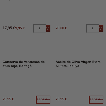
17,95 €
9,95 €
28,00 €
Añadir al carrito
Añad
Conserva de Ventresca de
Aceite de Oliva Virgen Extra
atún rojo, Balfegó
Sikitita, Isbilya
29,95 €
79,95 €
AGOTADO
AGOTADO