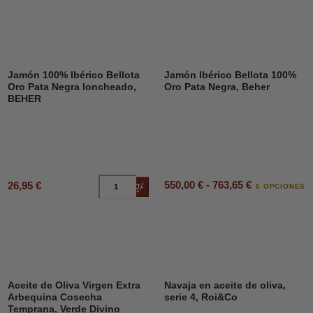
Jamón 100% Ibérico Bellota
Jamón Ibérico Bellota 100%
Oro Pata Negra loncheado,
Oro Pata Negra, Beher
BEHER
550,00 € - 763,65 €
26,95 €
Añadir al carrito
6 OPCIONES
DESCUENTO
45%
Aceite de Oliva Virgen Extra
Navaja en aceite de oliva,
Arbequina Cosecha
serie 4, Roi&Co
Temprana, Verde Divino