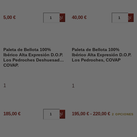
5,00 €
40,00 €
Añadir al carrito
Añad
Paleta de Bellota 100%
Paleta de Bellota 100%
Ibérico Alta Expresión D.O.P.
Ibérico Alta Expresión D.O.P.
Los Pedroches Deshuesado,
Los Pedroches, COVAP
COVAP.
1
1
195,00 € - 220,00 €
185,00 €
Añadir al carrito
2 OPCIONES