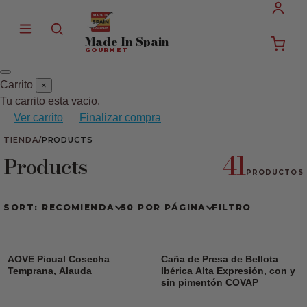
Made In
Spain
GOURMET
Carrito
×
Tu carrito esta vacio.
Ver carrito
Finalizar compra
TIENDA
/
PRODUCTS
41
Products
PRODUCTOS
SORT: RECOMIENDA
50 POR PÁGINA
FILTRO
AOVE Picual Cosecha
Caña de Presa de Bellota
Temprana, Alauda
Ibérica Alta Expresión, con y
sin pimentón COVAP