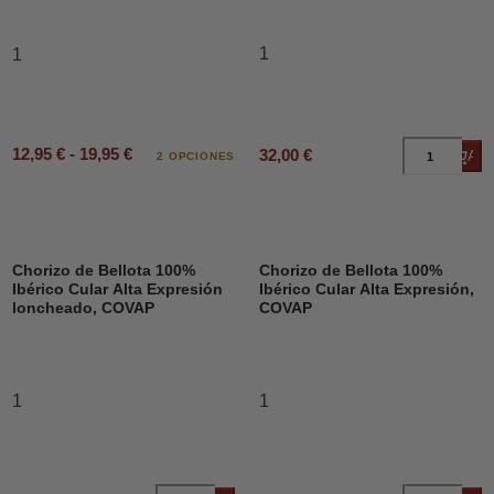
1
1
12,95 € - 19,95 €
32,00 €
Añad
2 OPCIONES
Chorizo de Bellota 100%
Chorizo de Bellota 100%
Ibérico Cular Alta Expresión
Ibérico Cular Alta Expresión,
loncheado, COVAP
COVAP
1
1