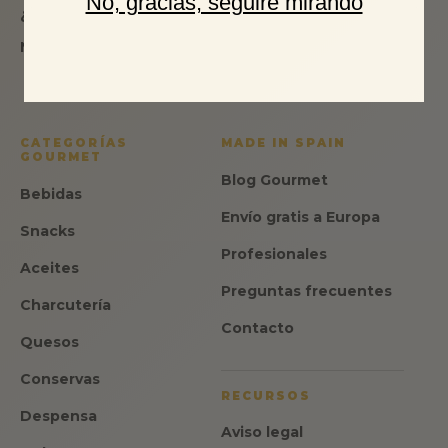
No, gracias, seguiré mirando
¿Qué es Made in Spain Gourmet?
Nuestra garantía. Nuestro sello.
CATEGORÍAS
MADE IN SPAIN
GOURMET
Blog Gourmet
Bebidas
Envío gratis a Europa
Snacks
Profesionales
Aceites
Preguntas frecuentes
Charcutería
Contacto
Quesos
Conservas
RECURSOS
Despensa
Aviso legal