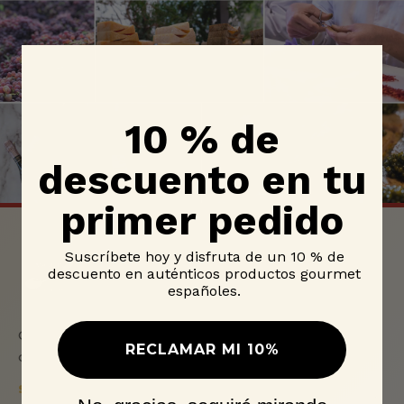
10 % de
descuento en tu
primer pedido
Made In
Spain
Suscríbete hoy y disfruta de un 10 % de
descuento en auténticos productos gourmet
GOURMET
españoles.
Gastronomia espanola premium, seleccionada con
RECLAMAR MI 10%
origen, historia y excelencia.
SOBRE NOSOTROS