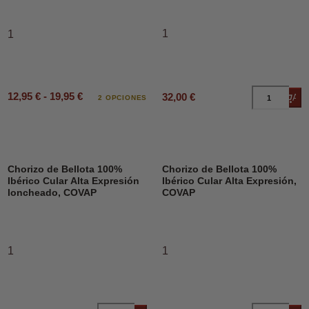
1
1
12,95 € - 19,95 €
32,00 €
Añad
2 OPCIONES
Chorizo de Bellota 100%
Chorizo de Bellota 100%
Ibérico Cular Alta Expresión
Ibérico Cular Alta Expresión,
loncheado, COVAP
COVAP
1
1