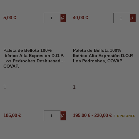
5,00 €
40,00 €
Añadir al carrito
Añad
Paleta de Bellota 100%
Paleta de Bellota 100%
Ibérico Alta Expresión D.O.P.
Ibérico Alta Expresión D.O.P.
Los Pedroches Deshuesado,
Los Pedroches, COVAP
COVAP.
1
1
195,00 € - 220,00 €
185,00 €
Añadir al carrito
2 OPCIONES