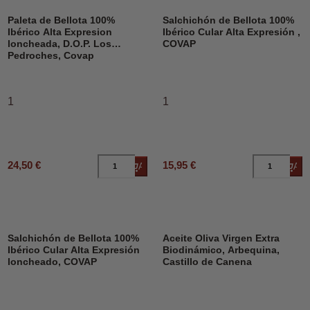
Paleta de Bellota 100%
Salchichón de Bellota 100%
Ibérico Alta Expresion
Ibérico Cular Alta Expresión ,
loncheada, D.O.P. Los
COVAP
Pedroches, Covap
1
1
24,50 €
15,95 €
Añadir al carrito
Añad
DESCUENTO
Salchichón de Bellota 100%
Aceite Oliva Virgen Extra
Ibérico Cular Alta Expresión
Biodinámico, Arbequina,
loncheado, COVAP
Castillo de Canena