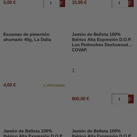
5,00 €
15,95 €
Añadir al carrito
Añad
Escamas de pimentón
Jamón de Bellota 100%
ahumado 40g, La Dalia
Ibérico Alta Expresión D.O.P.
Los Pedroches Deshuesado,
COVAP.
1
4,00 €
2 OPCIONES
600,00 €
Añad
Jamón de Bellota 100%
Jamón de Bellota 100%
Ibérico Alta Expresión D.O.P.
Ibérico Alta Expresión D.O.P.