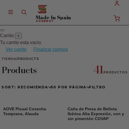
Made In
Spain
GOURMET
Carrito
×
Tu carrito esta vacio.
Ver carrito
Finalizar compra
TIENDA
/
PRODUCTS
41
Products
PRODUCTOS
SORT: RECOMIENDA
50 POR PÁGINA
FILTRO
AOVE Picual Cosecha
Caña de Presa de Bellota
Temprana, Alauda
Ibérica Alta Expresión, con y
sin pimentón COVAP