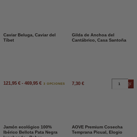
Caviar Beluga, Caviar del
Gilda de Anchoa del
Tíbet
Cantábrico, Casa Santoña
121,95 € - 469,95 €
7,30 €
Añad
3 OPCIONES
Jamón ecológico 100%
AOVE Premium Cosecha
Ibérico Bellota Pata Negra
Temprana Picual, Elogio