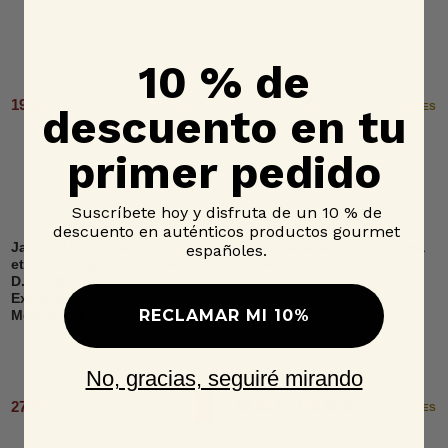
10 % de
19,95 € - 107,70 €
515,00 € - 650,00 €
2 OPCIONES
6 OPCIONES
descuento en tu
primer pedido
Suscríbete hoy y disfruta de un 10 % de
descuento en auténticos productos gourmet
Jamón 100% raza ibérica,
Aceite de Oliva Virgen Extra
españoles.
etiqueta negra, loncheado,
Lagar del Soto ecológico
D.O.P. Dehesa de
Lata, Jacoliva
Extremadura, Señorío de
RECLAMAR MI 10%
Montanera
No, gracias, seguiré mirando
60,95 € - 179,95 €
27,95 €
Añadir al carrito
2 OPCIONES