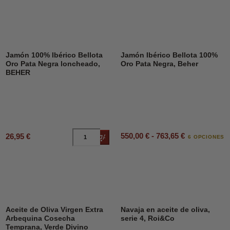
Jamón 100% Ibérico Bellota
Jamón Ibérico Bellota 100%
Oro Pata Negra loncheado,
Oro Pata Negra, Beher
BEHER
550,00 € - 763,65 €
26,95 €
Añadir al carrito
6 OPCIONES
DESCUENTO
45%
Aceite de Oliva Virgen Extra
Navaja en aceite de oliva,
Arbequina Cosecha
serie 4, Roi&Co
Temprana, Verde Divino