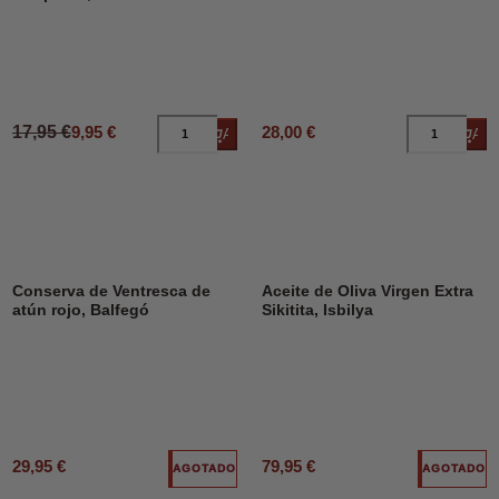
17,95 €
9,95 €
28,00 €
Añadir al carrito
Añad
Conserva de Ventresca de
Aceite de Oliva Virgen Extra
atún rojo, Balfegó
Sikitita, Isbilya
29,95 €
79,95 €
AGOTADO
AGOTADO