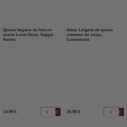
Queso Vegano de feta en
Alma: Lingote de queso
aceite Lover Dose, Veggie
cremoso de oveja,
Karma
Calaveruela
10,99 €
26,95 €
Añadir al carrito
Añad