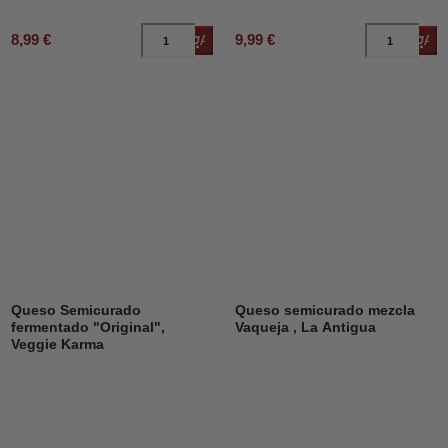
8,99 €
9,99 €
Añadir al carrito
Añad
Queso Semicurado
Queso semicurado mezcla
fermentado "Original",
Vaqueja , La Antigua
Veggie Karma