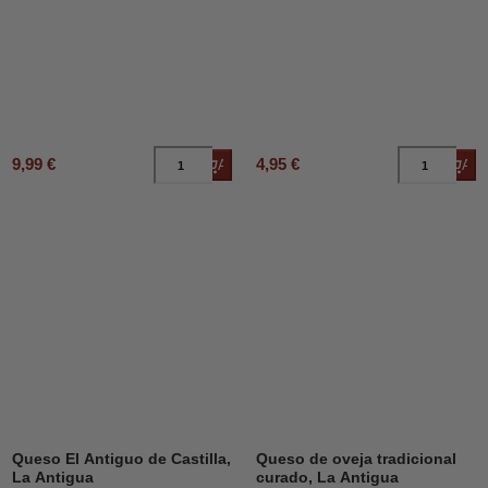
9,99 €
4,95 €
Añadir al carrito
Añad
Queso El Antiguo de Castilla,
Queso de oveja tradicional
La Antigua
curado, La Antigua