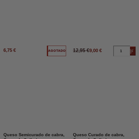
6,75 €
12,95 €
9,00 €
Añad
AGOTADO
Queso Semicurado de cabra,
Queso Curado de cabra,