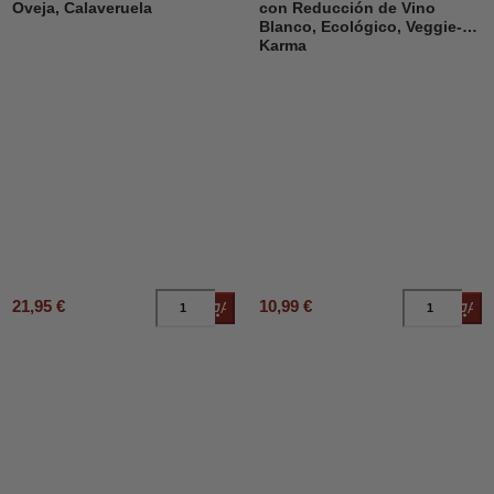
Oveja, Calaveruela
con Reducción de Vino
Blanco, Ecológico, Veggie-
Karma
21,95 €
10,99 €
Añadir al carrito
Añad