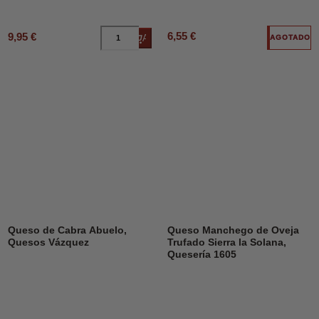
6,55 €
9,95 €
Añadir al carrito
AGOTADO
DESCUENTO
31%
Queso de Cabra Abuelo,
Queso Manchego de Oveja
Quesos Vázquez
Trufado Sierra la Solana,
Quesería 1605