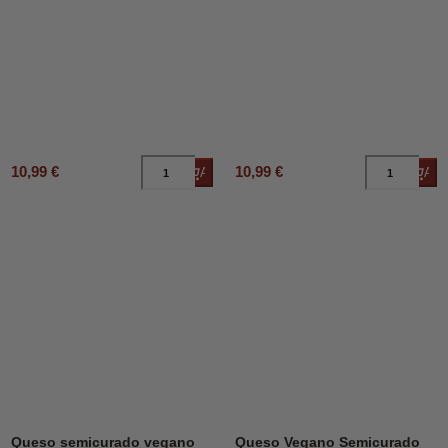
10,99 €
10,99 €
Añadir al carrito
Añad
Queso semicurado vegano
Queso Vegano Semicurado