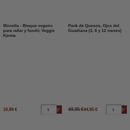
DESCUENTO
10%
Monella - Bloque vegano
Pack de Quesos, Ojos del
para rallar y fundir, Veggie
Guadiana (3, 6 y 12 meses)
Karma
10,99 €
49,95 €
44,95 €
Añadir al carrito
Añad