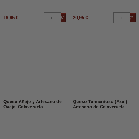
19,95 €
20,95 €
Añadir al carrito
Añad
Queso Añejo y Artesano de
Queso Tormentoso (Azul),
Oveja, Calaveruela
Artesano de Calaveruela