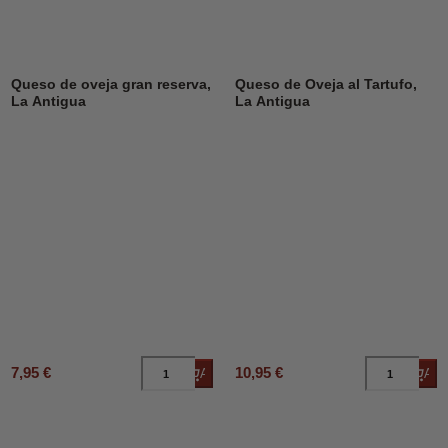
Queso de oveja gran reserva,
Queso de Oveja al Tartufo,
La Antigua
La Antigua
7,95 €
10,95 €
Añadir al carrito
Añad