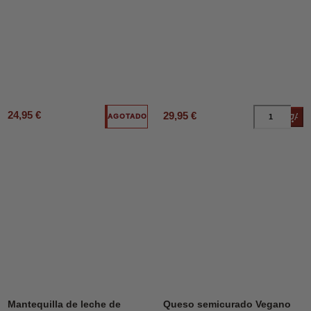
24,95 €
29,95 €
Añad
AGOTADO
Mantequilla de leche de
Queso semicurado Vegano