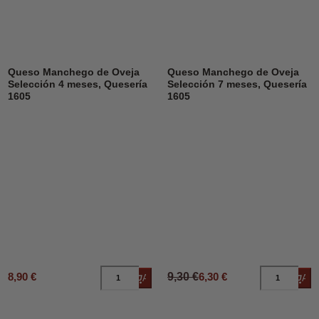
DESCUENTO
32%
Queso Manchego de Oveja
Queso Manchego de Oveja
Selección 4 meses, Quesería
Selección 7 meses, Quesería
1605
1605
8,90 €
9,30 €
6,30 €
Añadir al carrito
Añad