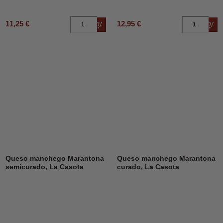
11,25 €
12,95 €
Añadir al carrito
Añad
Queso manchego Marantona
Queso manchego Marantona
semicurado, La Casota
curado, La Casota