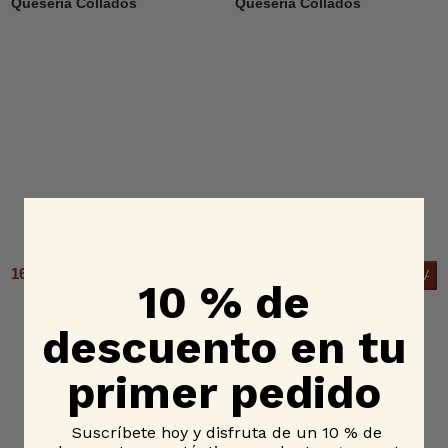
Quesería Collados
Quesería Collados
16,95 €
18,95 €
Añadir al carrito
Añad
10 % de
descuento en tu
primer pedido
Suscríbete hoy y disfruta de un 10 % de