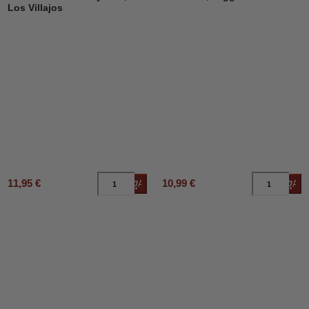
Los Villajos
11,95 €
10,99 €
Añadir al carrito
Añad