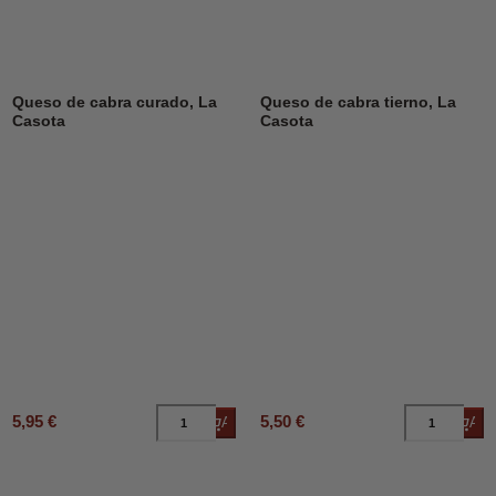
Queso de cabra curado, La
Queso de cabra tierno, La
Casota
Casota
5,95 €
5,50 €
Añadir al carrito
Añad