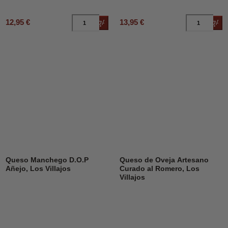
12,95 €
13,95 €
Añadir al carrito
Añad
Queso Manchego D.O.P
Queso de Oveja Artesano
Añejo, Los Villajos
Curado al Romero, Los
Villajos