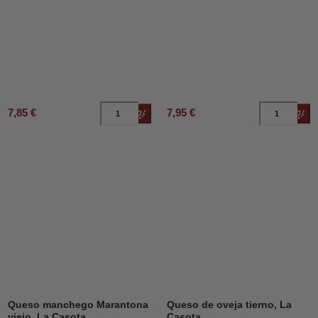
7,85 €
7,95 €
Añadir al carrito
Añad
DESCUENTO
12%
Queso manchego Marantona
Queso de oveja tierno, La
viejo, La Casota
Casota