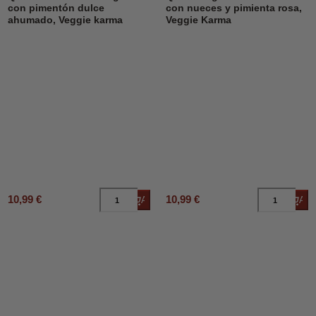
con pimentón dulce
con nueces y pimienta rosa,
ahumado, Veggie karma
Veggie Karma
10,99 €
10,99 €
Añadir al carrito
Añad