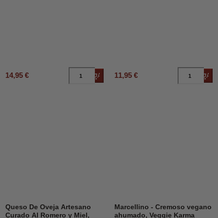
14,95 €
11,95 €
Añadir al carrito
Añad
Queso De Oveja Artesano
Marcellino - Cremoso vegano
Curado Al Romero y Miel,
ahumado, Veggie Karma