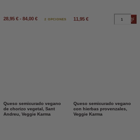
28,95 € - 84,00 €
11,95 €
Añad
2 OPCIONES
Queso semicurado vegano
Queso semicurado vegano
de chorizo vegetal, Sant
con hierbas provenzales,
Andreu, Veggie Karma
Veggie Karma