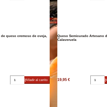
Embutidos y jamón ecológicos
Quesos veganos
ico/Vegano
Conservas de carne, patés y foi
 de queso cremoso de oveja,
Queso Semicurado Artesano d
Calaveruela
Cavas y
19,95 €
Añadir al carrito
Jamón Ibérico