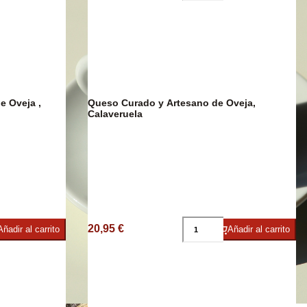
e
e Oveja ,
Queso Curado y Artesano de Oveja,
Calaveruela
20,95 €
Añadir al carrito
Añadir al carrito