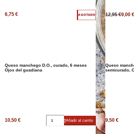
Sangría Premium
6,75 €
12,95 €
9,00 
AGOTADO
Queso manchego D.O., curado, 6 meses
Queso manche
Ojos del guadiana
semicurado, O
Snacks veganos
10,50 €
9,50 €
Añadir al carrito