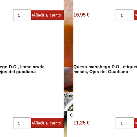
€
16,95 €
Añadir al carrito
Salsas y cond
go D.O., leche cruda
Queso manchego D.O., etiquet
jos del guadiana
meses, Ojos del Guadiana
Quesos de Vaca
Conservas Veganas
11,25 €
Añadir al carrito