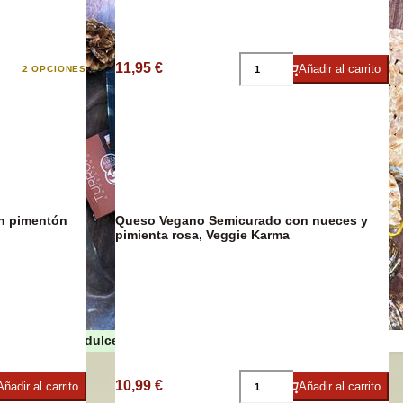
11,95 €
Añadir al carrito
2 OPCIONES
umbres
n pimentón
Queso Vegano Semicurado con nueces y
pimienta rosa, Veggie Karma
Turrones y dulces de Navidad
as
10,99 €
Añadir al carrito
Añadir al carrito