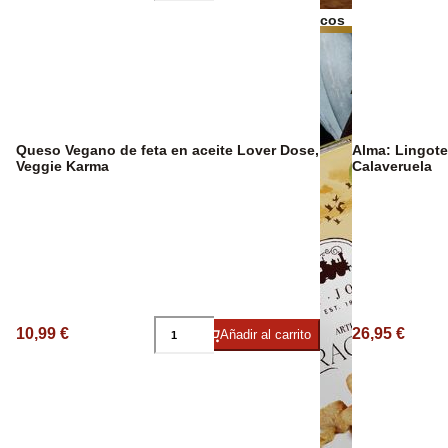
Bebidas Espirituosas
Frutos secos
Aceite Ecológ
Queso Vegano de feta en aceite Lover Dose,
Alma: Lingote
Veggie Karma
Calaveruela
10,99 €
26,95 €
Añadir al carrito