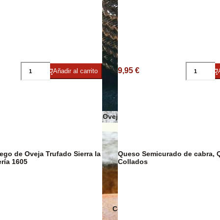
Sobrasadas
Sales y Espec
9,95 €
Añadir al carrito
Quesos de Oveja
o de Oveja Trufado Sierra la
Queso Semicurado de cabra, 
DESCUENTO
31%
ría 1605
Collados
Conservas Ecológicas