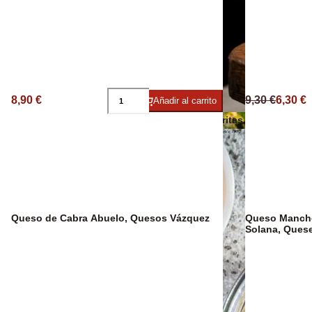
Vino Ecológico
Otros aceites
8,90 €
9,30 €
6,30 €
Añadir al carrito
Patatas Fritas
Queso de Cabra Abuelo, Quesos Vázquez
Queso Mancheg
Solana, Quese