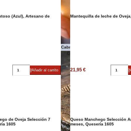
Pasta
toso (Azul), Artesano de
Mantequilla de leche de Oveja
Quesos de Cabra
 Premium
Conservas de pescado y maris
21,95 €
Añadir al carrito
 Oveja Selección 7
Queso Manchego Selección A
DESCUENTO
32%
ría 1605
meses, Quesería 1605