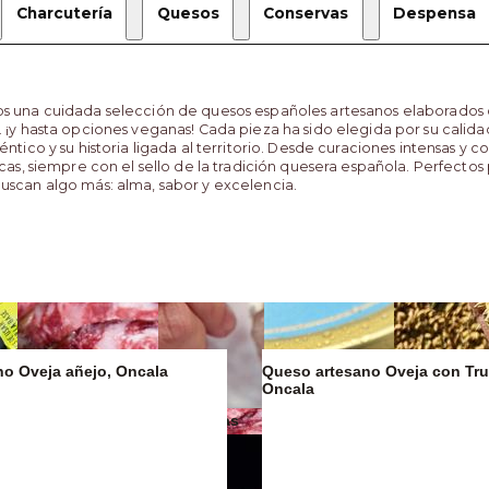
Charcutería
Quesos
Conservas
Despensa
s una cuidada selección de quesos españoles artesanos elaborados 
 ¡y hasta opciones veganas! Cada pieza ha sido elegida por su calida
éntico y su historia ligada al territorio. Desde curaciones intensas y c
scas, siempre con el sello de la tradición quesera española. Perfecto
uscan algo más: alma, sabor y excelencia.
o Oveja añejo, Oncala
Queso artesano Oveja con Tru
Oncala
Mantequillas