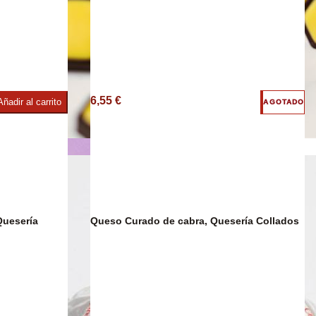
ies
6,55 €
Añadir al carrito
AGOTADO
Chocolate
Quesería
Queso Curado de cabra, Quesería Collados