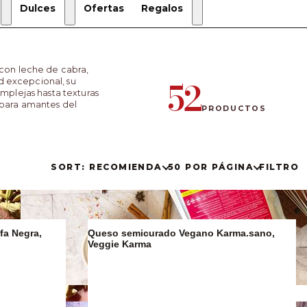
Dulces
Ofertas
Regalos
Regalos
de
con leche de cabra,
Navidad
52
d excepcional, su
Estuches
omplejas hasta texturas
de regalo
s para amantes del
PRODUCTOS
Regalos
Gourmet
SORT: RECOMIENDA
50 POR PÁGINA
FILTRO
fa Negra,
Queso semicurado Vegano Karma.sano,
Veggie Karma
Sucralín