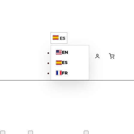
ES
EN
ES
FR