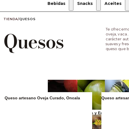
Bebidas
Snacks
Aceites
TIENDA
/
QUESOS
Te ofrecemo
Quesos
oveja, vaca…
carácter aut
suaves y fre
queso que b
Queso artesano Oveja Curado, Oncala
Queso artesan
Zumos y refrescos
Aceitunas y Encurtidos