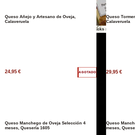
Espumosos
Queso Añejo y Artesano de Oveja,
Queso Tormen
Calaveruela
Calaveruela
Otros snacks salados
Aceites AOVE
24,95 €
29,95 €
AGOTADO
Queso Manchego de Oveja Selección 4
Queso Manchego de
meses, Quesería 1605
meses, Quese