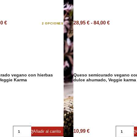
00 €
28,95 € - 84,00 €
2 OPCIONES
ico
Embutidos
Caviar
Arroces y Leg
rado vegano con hierbas
Queso semicurado vegano co
Veggie Karma
dulce ahumado, Veggie karma
Caldos y Crem
10,99 €
Añadir al carrito