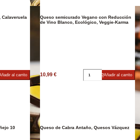
Café y Te
, Calaveruela
Queso semicurado Vegano con Reducción
de Vino Blanco, Ecológico, Veggie-Karma
co
10,99 €
Añadir al carrito
Añadir al carrito
ñejo 10
Queso de Cabra Antaño, Quesos Vázquez