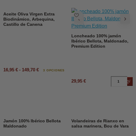
DESCUENTO
Aceite Oliva Virgen Extra
Biodinámico, Arbequina,
Castillo de Canena
Loncheado 100% jamón
Ibérico Bellota, Maldonado,
Premium Edition
16,95 € - 149,70 €
3 OPCIONES
29,95 €
Añad
DESCUENTO
23%
Jamón 100% Ibérico Bellota
Volandeiras de Rianxo en
Maldonado
salsa marinera, Bou de Vara