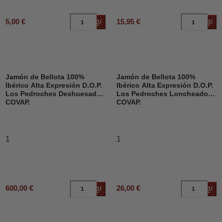
5,00 €
15,95 €
Añadir al carrito
Añad
Jamón de Bellota 100%
Jamón de Bellota 100%
Ibérico Alta Expresión D.O.P.
Ibérico Alta Expresión D.O.P.
Los Pedroches Deshuesado,
Los Pedroches Loncheado,
COVAP.
COVAP.
1
1
600,00 €
26,00 €
Añadir al carrito
Añad