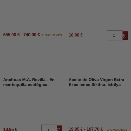
655,00 € - 740,00 €
10,00 €
Añad
2 OPCIONES
Anchoas M.A. Revilla - En
Aceite de Oliva Virgen Extra
mantequilla ecológica
Excellence Sikitita, Isbilya
19,95 € - 107,70 €
18,95 €
Añadir al carrito
2 OPCIONES