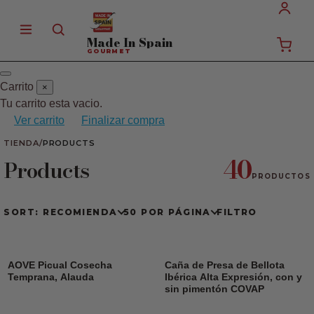
Made In
Spain
GOURMET
Carrito
×
Tu carrito esta vacio.
Ver carrito
Finalizar compra
TIENDA
/
PRODUCTS
40
Products
PRODUCTOS
SORT: RECOMIENDA
50 POR PÁGINA
FILTRO
AOVE Picual Cosecha
Caña de Presa de Bellota
Temprana, Alauda
Ibérica Alta Expresión, con y
sin pimentón COVAP