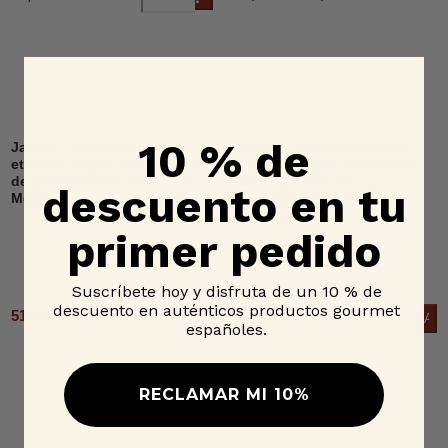
10 % de
Jamón 100% raza ibérica,
Jamón 100% raza ibérica,
etiqueta negra, D.O.P. Dehesa
etiqueta negra, loncheado,
de Extremadura, Señorío de
D.O.P. Dehesa de
descuento en tu
Montanera
Extremadura, Señorío de
Montanera
primer pedido
Suscríbete hoy y disfruta de un 10 % de
descuento en auténticos productos gourmet
515,00 € - 650,00 €
27,95 €
Añad
6 OPCIONES
españoles.
RECLAMAR MI 10%