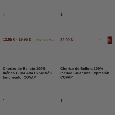
1
1
12,95 € - 19,95 €
32,00 €
Añad
2 OPCIONES
Chorizo de Bellota 100%
Chorizo de Bellota 100%
Ibérico Cular Alta Expresión
Ibérico Cular Alta Expresión,
loncheado, COVAP
COVAP
1
1