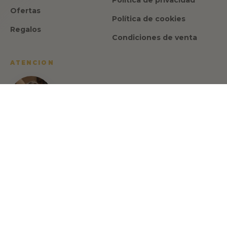
Ofertas
Política de cookies
Regalos
Condiciones de venta
ATENCION
Israel Romero
CEO y fundador de Made in Spain
Gourmet
Habla con Israel Romero, tu asesor gastronómico:
🇪🇸 🇬🇧 🇫🇷
+34 622 713 817
info@madeinspain.store