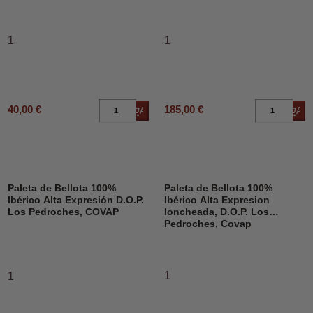
1
1
40,00 €
185,00 €
Añadir al carrito
Añad
Paleta de Bellota 100%
Paleta de Bellota 100%
Ibérico Alta Expresión D.O.P.
Ibérico Alta Expresion
Los Pedroches, COVAP
loncheada, D.O.P. Los
Pedroches, Covap
1
1