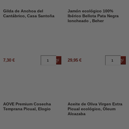
Gilda de Anchoa del
Jamón ecológico 100%
Cantábrico, Casa Santoña
Ibérico Bellota Pata Negra
loncheado , Beher
7,30 €
29,95 €
Añadir al carrito
Añad
AOVE Premium Cosecha
Aceite de Oliva Virgen Extra
Temprana Picual, Elogio
Picual ecológico, Oleum
Alcazaba