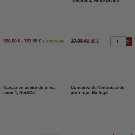
Temprana, Verde Divino
550,00 € - 763,65 €
17,95 €
9,95 €
Añad
6 OPCIONES
Navaja en aceite de oliva,
Conserva de Ventresca de
serie 4, Roi&Co
atún rojo, Balfegó