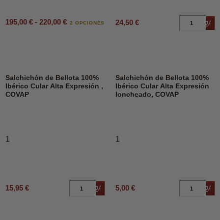
195,00 € - 220,00 €
24,50 €
Añad
2 OPCIONES
Salchichón de Bellota 100%
Salchichón de Bellota 100%
Ibérico Cular Alta Expresión ,
Ibérico Cular Alta Expresión
COVAP
loncheado, COVAP
1
1
15,95 €
5,00 €
Añadir al carrito
Añad