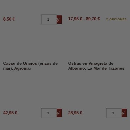
17,95 € - 89,70 €
8,50 €
Añadir al carrito
2 OPCIONES
Caviar de Oricios (erizos de
Ostras en Vinagreta de
mar), Agromar
Albariño, La Mar de Tazones
42,95 €
28,95 €
Añadir al carrito
Añad