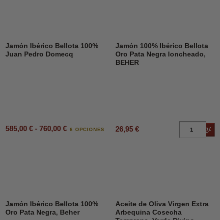
Jamón Ibérico Bellota 100%
Jamón 100% Ibérico Bellota
Juan Pedro Domecq
Oro Pata Negra loncheado,
BEHER
585,00 € - 760,00 €
26,95 €
Añad
6 OPCIONES
DESCUENTO
45%
Jamón Ibérico Bellota 100%
Aceite de Oliva Virgen Extra
Oro Pata Negra, Beher
Arbequina Cosecha