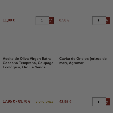
11,00 €
8,50 €
Añadir al carrito
Añad
Aceite de Oliva Virgen Extra
Caviar de Oricios (erizos de
Cosecha Temprana, Coupage
mar), Agromar
Ecológico, Oro La Senda
17,95 € - 89,70 €
42,95 €
Añad
2 OPCIONES