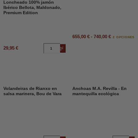
Loncheado 100% jamón
Ibérico Bellota, Maldonado,
Premium Edition
655,00 € - 740,00 €
2 OPCIONES
29,95 €
Añadir al carrito
DESCUENTO
23%
Volandeiras de Rianxo en
Anchoas M.A. Revilla - En
salsa marinera, Bou de Vara
mantequilla ecológica