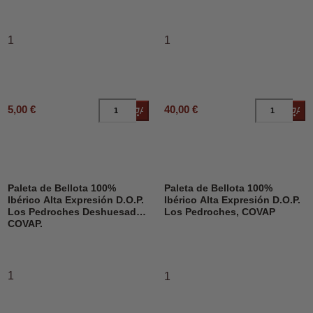
1
1
5,00 €
40,00 €
Añadir al carrito
Añad
Paleta de Bellota 100%
Paleta de Bellota 100%
Ibérico Alta Expresión D.O.P.
Ibérico Alta Expresión D.O.P.
Los Pedroches Deshuesado,
Los Pedroches, COVAP
COVAP.
1
1