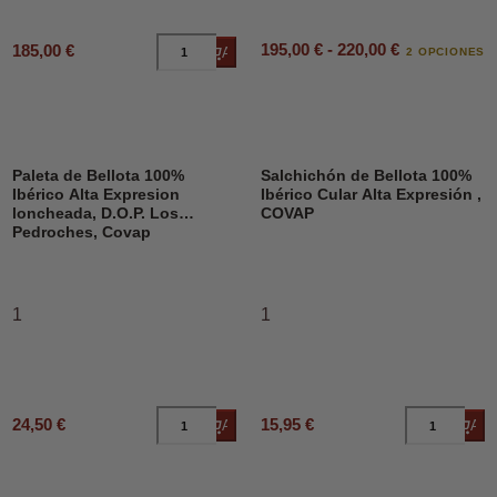
195,00 € - 220,00 €
185,00 €
Añadir al carrito
2 OPCIONES
Paleta de Bellota 100%
Salchichón de Bellota 100%
Ibérico Alta Expresion
Ibérico Cular Alta Expresión ,
loncheada, D.O.P. Los
COVAP
Pedroches, Covap
1
1
24,50 €
15,95 €
Añadir al carrito
Añad