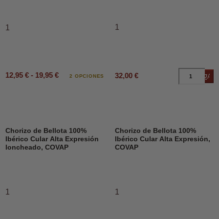
1
1
12,95 € - 19,95 €
32,00 €
Añad
2 OPCIONES
Chorizo de Bellota 100%
Chorizo de Bellota 100%
Ibérico Cular Alta Expresión
Ibérico Cular Alta Expresión,
loncheado, COVAP
COVAP
1
1