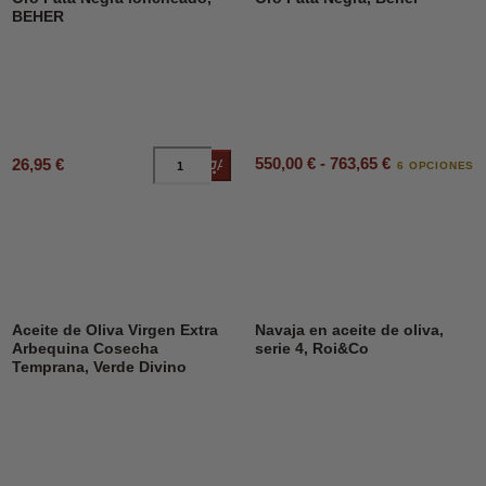
BEHER
550,00 € - 763,65 €
26,95 €
Añadir al carrito
6 OPCIONES
DESCUENTO
45%
Aceite de Oliva Virgen Extra
Navaja en aceite de oliva,
Arbequina Cosecha
serie 4, Roi&Co
Temprana, Verde Divino