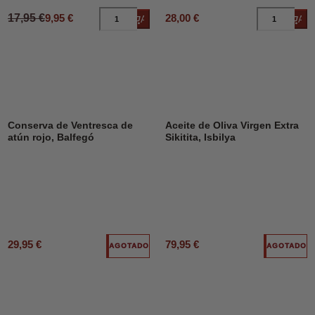
17,95 €
9,95 €
28,00 €
Añadir al carrito
Añad
Conserva de Ventresca de
Aceite de Oliva Virgen Extra
atún rojo, Balfegó
Sikitita, Isbilya
29,95 €
79,95 €
AGOTADO
AGOTADO