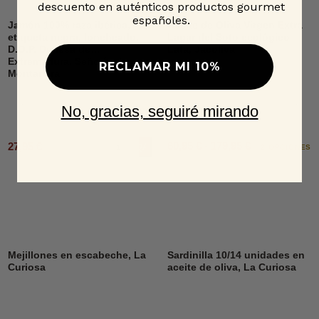
descuento en auténticos productos gourmet
españoles.
Jamón 100% raza ibérica,
Aceite de Oliva Virgen Extra
etiqueta negra, loncheado,
Lagar del Soto ecológico
D.O.P. Dehesa de
Lata, Jacoliva
Extremadura, Señorío de
RECLAMAR MI 10%
Montanera
No, gracias, seguiré mirando
60,95 € - 179,95 €
27,95 €
Añadir al carrito
2 OPCIONES
Mejillones en escabeche, La
Sardinilla 10/14 unidades en
Curiosa
aceite de oliva, La Curiosa