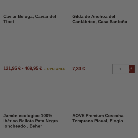
Caviar Beluga, Caviar del
Gilda de Anchoa del
Tíbet
Cantábrico, Casa Santoña
121,95 € - 469,95 €
7,30 €
Añad
3 OPCIONES
Jamón ecológico 100%
AOVE Premium Cosecha
Ibérico Bellota Pata Negra
Temprana Picual, Elogio
loncheado , Beher