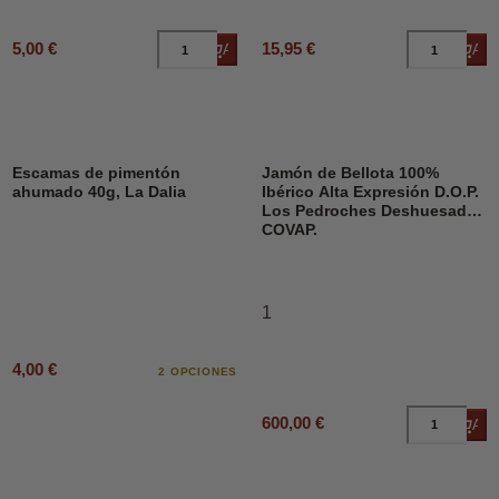
5,00 €
15,95 €
Añadir al carrito
Añad
Escamas de pimentón
Jamón de Bellota 100%
ahumado 40g, La Dalia
Ibérico Alta Expresión D.O.P.
Los Pedroches Deshuesado,
COVAP.
1
4,00 €
2 OPCIONES
600,00 €
Añad