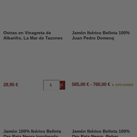
Ostras en Vinagreta de
Jamón Ibérico Bellota 100%
Albariño, La Mar de Tazones
Juan Pedro Domecq
585,00 € - 760,00 €
28,95 €
Añadir al carrito
6 OPCIONES
Jamón 100% Ibérico Bellota
Jamón Ibérico Bellota 100%
Oro Pata Negra loncheado,
Oro Pata Negra, Beher