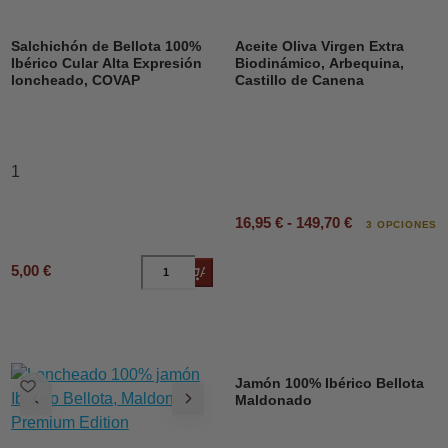
DESCUENTO
Salchichón de Bellota 100%
Aceite Oliva Virgen Extra
Ibérico Cular Alta Expresión
Biodinámico, Arbequina,
loncheado, COVAP
Castillo de Canena
1
16,95 € - 149,70 €
3 OPCIONES
5,00 €
Añadir al carrito
Jamón 100% Ibérico Bellota
Maldonado