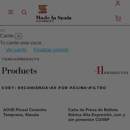
Made In
Spain
GOURMET
Carrito
×
Tu carrito esta vacio.
Ver carrito
Finalizar compra
TIENDA
/
PRODUCTS
41
Products
PRODUCTOS
SORT: RECOMIENDA
50 POR PÁGINA
FILTRO
AOVE Picual Cosecha
Caña de Presa de Bellota
Temprana, Alauda
Ibérica Alta Expresión, con y
sin pimentón COVAP