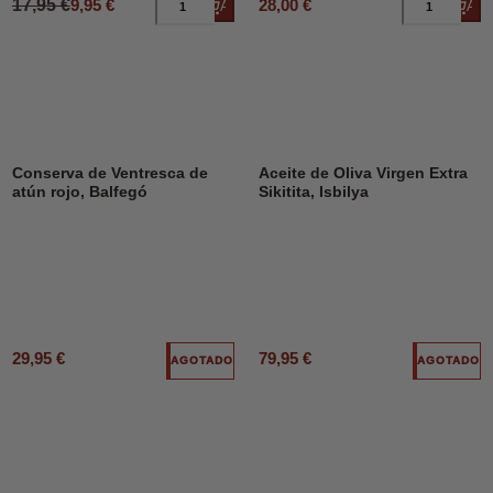
17,95 €
9,95 €
28,00 €
Añadir al carrito
Añad
Conserva de Ventresca de
Aceite de Oliva Virgen Extra
atún rojo, Balfegó
Sikitita, Isbilya
29,95 €
79,95 €
AGOTADO
AGOTADO