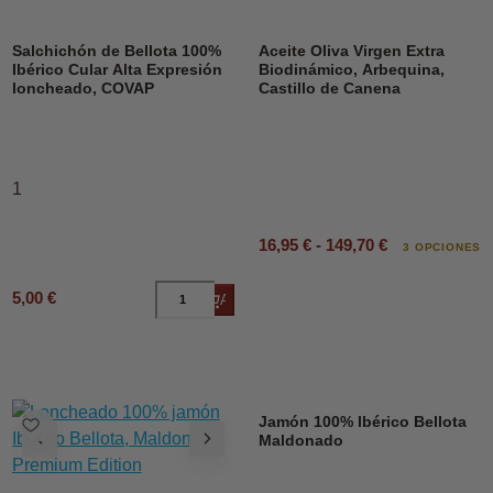
DESCUENTO
Salchichón de Bellota 100%
Aceite Oliva Virgen Extra
Ibérico Cular Alta Expresión
Biodinámico, Arbequina,
loncheado, COVAP
Castillo de Canena
1
16,95 € - 149,70 €
3 OPCIONES
5,00 €
Añadir al carrito
Jamón 100% Ibérico Bellota
Maldonado