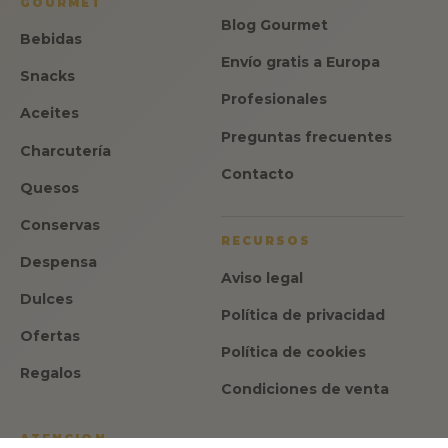
GOURMET
Blog Gourmet
Bebidas
Envío gratis a Europa
Snacks
Profesionales
Aceites
Preguntas frecuentes
Charcutería
Contacto
Quesos
Conservas
RECURSOS
Despensa
Aviso legal
Dulces
Política de privacidad
Ofertas
Política de cookies
Regalos
Condiciones de venta
ATENCION