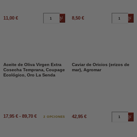
11,00 €
8,50 €
Añadir al carrito
Añad
Aceite de Oliva Virgen Extra
Caviar de Oricios (erizos de
Cosecha Temprana, Coupage
mar), Agromar
Ecológico, Oro La Senda
17,95 € - 89,70 €
42,95 €
Añad
2 OPCIONES