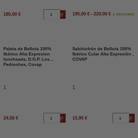
195,00 € - 220,00 €
185,00 €
Añadir al carrito
2 OPCIONES
Paleta de Bellota 100%
Salchichón de Bellota 100%
Ibérico Alta Expresion
Ibérico Cular Alta Expresión ,
loncheada, D.O.P. Los
COVAP
Pedroches, Covap
1
1
24,50 €
15,95 €
Añadir al carrito
Añad