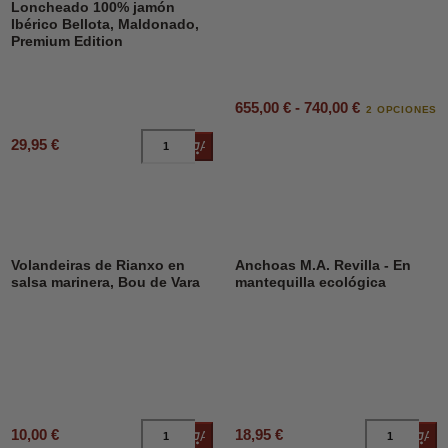
Loncheado 100% jamón
Ibérico Bellota, Maldonado,
Premium Edition
655,00 € - 740,00 €
2 OPCIONES
29,95 €
Añadir al carrito
DESCUENTO
23%
Volandeiras de Rianxo en
Anchoas M.A. Revilla - En
salsa marinera, Bou de Vara
mantequilla ecológica
10,00 €
18,95 €
Añadir al carrito
Añad