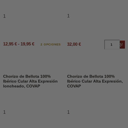
1
1
12,95 € - 19,95 €
32,00 €
Añad
2 OPCIONES
Chorizo de Bellota 100%
Chorizo de Bellota 100%
Ibérico Cular Alta Expresión
Ibérico Cular Alta Expresión,
loncheado, COVAP
COVAP
1
1