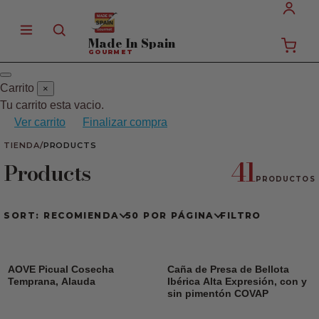
Made In
Spain
GOURMET
Carrito
×
Tu carrito esta vacio.
Ver carrito
Finalizar compra
TIENDA
/
PRODUCTS
41
Products
PRODUCTOS
SORT: RECOMIENDA
50 POR PÁGINA
FILTRO
AOVE Picual Cosecha
Caña de Presa de Bellota
Temprana, Alauda
Ibérica Alta Expresión, con y
sin pimentón COVAP