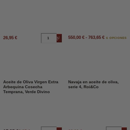
550,00 € - 763,65 €
26,95 €
Añadir al carrito
6 OPCIONES
DESCUENTO
45%
Aceite de Oliva Virgen Extra
Navaja en aceite de oliva,
Arbequina Cosecha
serie 4, Roi&Co
Temprana, Verde Divino