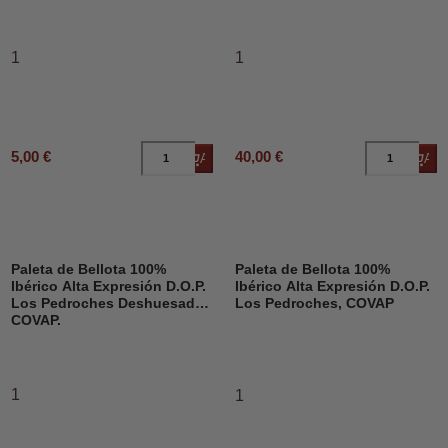
1
1
5,00 €
40,00 €
Añadir al carrito
Añad
Paleta de Bellota 100%
Paleta de Bellota 100%
Ibérico Alta Expresión D.O.P.
Ibérico Alta Expresión D.O.P.
Los Pedroches Deshuesado,
Los Pedroches, COVAP
COVAP.
1
1