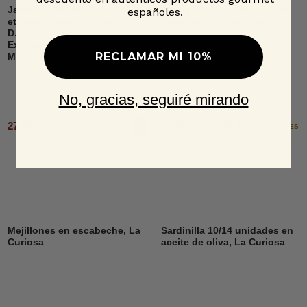
Jamón 100% raza ibérica,
Aceite de Oliva Virgen Extra
españoles.
etiqueta negra, loncheado,
Lagar del Soto ecológico
D.O.P. Dehesa de
Lata, Jacoliva
Extremadura, Señorío de
RECLAMAR MI 10%
Montanera
No, gracias, seguiré mirando
60,95 € - 179,95 €
27,95 €
Añadir al carrito
2 OPCIONES
Mejillones en escabeche, La
Sardinilla 10/14 unidades en
Curiosa
aceite de oliva, La Curiosa