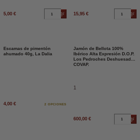
5,00 €
15,95 €
Añadir al carrito
Añad
Escamas de pimentón
Jamón de Bellota 100%
ahumado 40g, La Dalia
Ibérico Alta Expresión D.O.P.
Los Pedroches Deshuesado,
COVAP.
1
4,00 €
2 OPCIONES
600,00 €
Añad