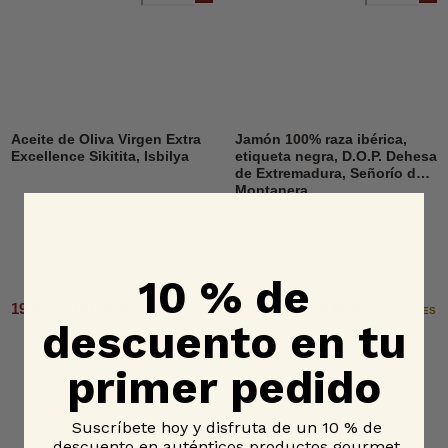
Aceite de Oliva Virgen Extra
Jamón 100% raza ibérica,
Excellence Sikitita, Isbilya
etiqueta negra, D.O.P. Dehesa
de Extremadura, Señorío de
Montanera
10 % de
19,95 € - 107,70 €
515,00 € - 650,00 €
2 OPCIONES
6 OPCIONES
descuento en tu
primer pedido
Suscríbete hoy y disfruta de un 10 % de
descuento en auténticos productos gourmet