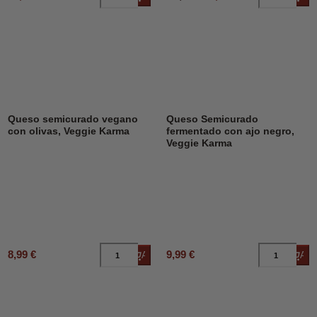
Queso semicurado vegano
Queso Semicurado
con olivas, Veggie Karma
fermentado con ajo negro,
Veggie Karma
8,99 €
9,99 €
Añadir al carrito
Añad