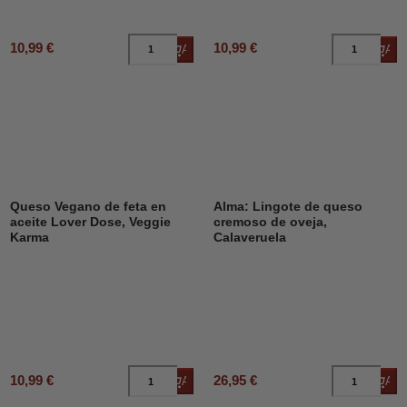
10,99 €
10,99 €
Añadir al carrito
Añad
Queso Vegano de feta en
Alma: Lingote de queso
aceite Lover Dose, Veggie
cremoso de oveja,
Karma
Calaveruela
10,99 €
26,95 €
Añadir al carrito
Añad