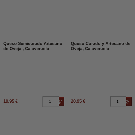
Queso Semicurado Artesano
Queso Curado y Artesano de
de Oveja , Calaveruela
Oveja, Calaveruela
19,95 €
20,95 €
Añadir al carrito
Añad