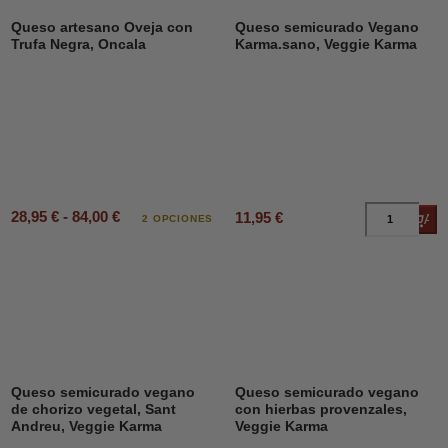
Queso artesano Oveja con
Queso semicurado Vegano
Trufa Negra, Oncala
Karma.sano, Veggie Karma
28,95 € - 84,00 €
11,95 €
Añad
2 OPCIONES
Queso semicurado vegano
Queso semicurado vegano
de chorizo vegetal, Sant
con hierbas provenzales,
Andreu, Veggie Karma
Veggie Karma