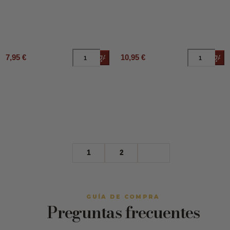
7,95 €
10,95 €
Añadir al carrito
Añad
1
2
GUÍA DE COMPRA
Preguntas frecuentes