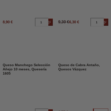
8,90 €
9,30 €
6,30 €
Añadir al carrito
Añad
Queso Manchego Selección
Queso de Cabra Antaño,
Añejo 10 meses, Quesería
Quesos Vázquez
1605