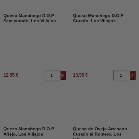
Queso Manchego D.O.P
Queso Manchego D.O.P
Semicurado, Los Villajos
Curado, Los Villajos
12,95 €
13,95 €
Añadir al carrito
Añad
Queso Manchego D.O.P
Queso de Oveja Artesano
Añejo, Los Villajos
Curado al Romero, Los