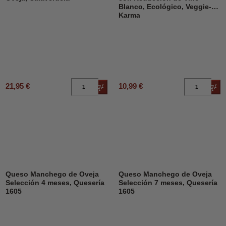
Blanco, Ecológico, Veggie-
Karma
21,95 €
10,99 €
Añadir al carrito
Añad
DESCUENTO
32%
Queso Manchego de Oveja
Queso Manchego de Oveja
Selección 4 meses, Quesería
Selección 7 meses, Quesería
1605
1605