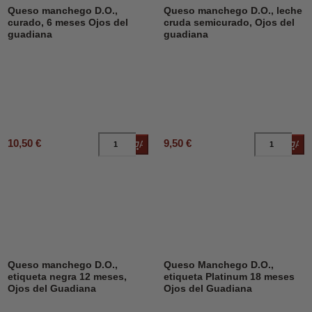
Queso manchego D.O.,
Queso manchego D.O., leche
curado, 6 meses Ojos del
cruda semicurado, Ojos del
guadiana
guadiana
10,50 €
9,50 €
Añadir al carrito
Añad
Queso manchego D.O.,
Queso Manchego D.O.,
etiqueta negra 12 meses,
etiqueta Platinum 18 meses
Ojos del Guadiana
Ojos del Guadiana