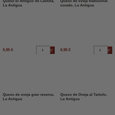
Queso El Antiguo de Castilla,
Queso de oveja tradicional
La Antigua
curado, La Antigua
5,95 €
6,95 €
Añadir al carrito
Añad
Queso de oveja gran reserva,
Queso de Oveja al Tartufo,
La Antigua
La Antigua