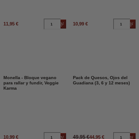
11,95 €
10,99 €
Añadir al carrito
Añad
DESCUENTO
10%
Monella - Bloque vegano
Pack de Quesos, Ojos del
para rallar y fundir, Veggie
Guadiana (3, 6 y 12 meses)
Karma
10,99 €
49,95 €
44,95 €
Añadir al carrito
Añad