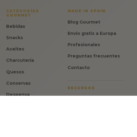
CATEGORÍAS
MADE IN SPAIN
GOURMET
Blog Gourmet
Bebidas
Envío gratis a Europa
Snacks
Profesionales
Aceites
Preguntas frecuentes
Charcutería
Contacto
Quesos
Conservas
RECURSOS
Despensa
Aviso legal
Dulces
Política de privacidad
Ofertas
Política de cookies
Regalos
Condiciones de venta