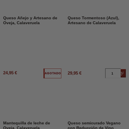
Queso Añejo y Artesano de
Queso Tormentoso (Azul),
Oveja, Calaveruela
Artesano de Calaveruela
24,95 €
29,95 €
Añad
AGOTADO
Mantequilla de leche de
Queso semicurado Vegano
Oveja, Calaveruela
con Reducción de Vino