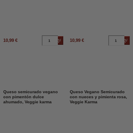
10,99 €
10,99 €
Añadir al carrito
Añad
Queso semicurado vegano
Queso Vegano Semicurado
con pimentón dulce
con nueces y pimienta rosa,
ahumado, Veggie karma
Veggie Karma