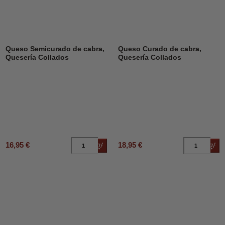
Queso Semicurado de cabra,
Queso Curado de cabra,
Quesería Collados
Quesería Collados
16,95 €
18,95 €
Añadir al carrito
Añad