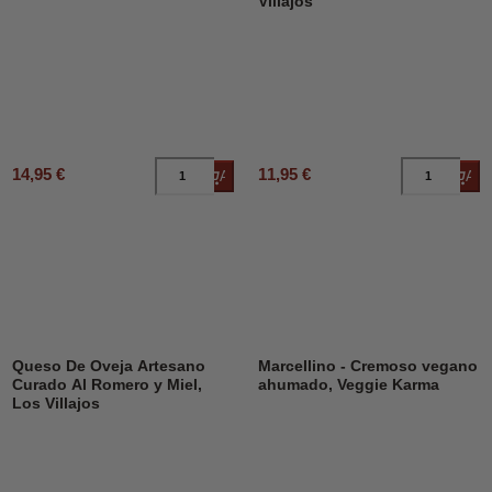
Villajos
14,95 €
11,95 €
Añadir al carrito
Añad
Queso De Oveja Artesano
Marcellino - Cremoso vegano
Curado Al Romero y Miel,
ahumado, Veggie Karma
Los Villajos