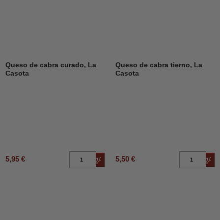
Queso de cabra curado, La
Queso de cabra tierno, La
Casota
Casota
5,95 €
5,50 €
Añadir al carrito
Añad