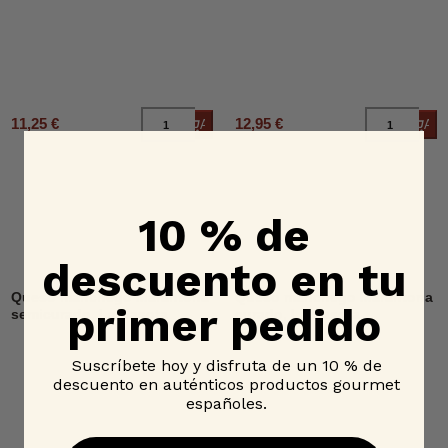
11,25 €
12,95 €
Añadir al carrito
Añad
10 % de
descuento en tu
Queso manchego Marantona
Queso manchego Marantona
primer pedido
semicurado, La Casota
curado, La Casota
Suscríbete hoy y disfruta de un 10 % de
descuento en auténticos productos gourmet
españoles.