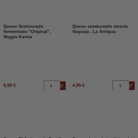
Queso Semicurado
Queso semicurado mezcla
fermentado "Original",
Vaqueja , La Antigua
Veggie Karma
9,99 €
4,95 €
Añadir al carrito
Añad