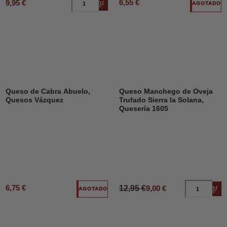
6,55 €
9,95 €
Añadir al carrito
AGOTADO
DESCUENTO
31%
Queso de Cabra Abuelo,
Queso Manchego de Oveja
Quesos Vázquez
Trufado Sierra la Solana,
Quesería 1605
6,75 €
12,95 €
9,00 €
Añad
AGOTADO