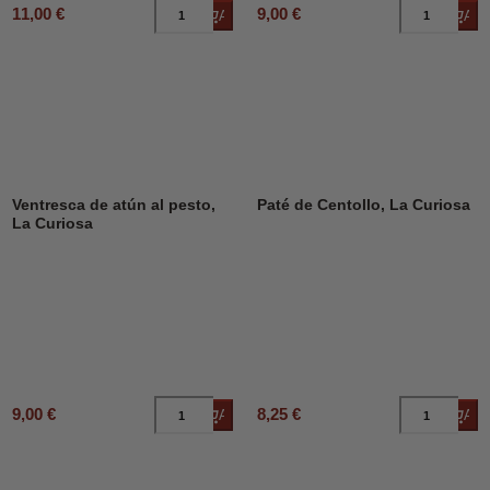
11,00 €
9,00 €
Añadir al carrito
Añad
Ventresca de atún al pesto,
Paté de Centollo, La Curiosa
La Curiosa
9,00 €
8,25 €
Añadir al carrito
Añad