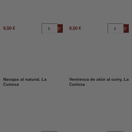
8,50 €
8,50 €
Añadir al carrito
Añad
Navajas al natural, La
Ventresca de atún al curry, La
Curiosa
Curiosa