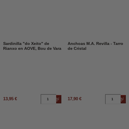
Sardinilla "do Xeito" de
Anchoas M.A. Revilla - Tarro
Rianxo en AOVE, Bou de Vara
de Cristal
13,95 €
17,90 €
Añadir al carrito
Añad