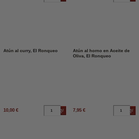
Atún al curry, El Ronqueo
Atún al horno en Aceite de
Oliva, El Ronqueo
10,00 €
7,95 €
Añadir al carrito
Añad