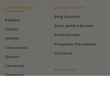
CATEGORÍAS
MADE IN SPAIN
GOURMET
Blog Gourmet
Bebidas
Envío gratis a Europa
Snacks
Profesionales
Aceites
Preguntas frecuentes
Charcutería
Contacto
Quesos
Conservas
RECURSOS
Despensa
Aviso legal
Dulces
Política de privacidad
Ofertas
Política de cookies
Regalos
Condiciones de venta