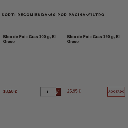
SORT: RECOMIENDA
50 POR PÁGINA
FILTRO
Bloc de Foie Gras 100 g, El
Bloc de Foie Gras 190 g, El
Greco
Greco
25,95 €
18,50 €
Añadir al carrito
AGOTADO