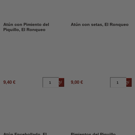
Atún con Pimiento del
Atún con setas, El Ronqueo
Piquillo, El Ronqueo
9,40 €
9,00 €
Añadir al carrito
Añad
DESCUENTO
12%
Atún Encebollado, El
Pimientos del Piquillo