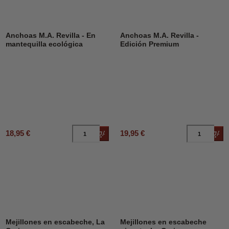
Anchoas M.A. Revilla - En
Anchoas M.A. Revilla -
mantequilla ecológica
Edición Premium
18,95 €
19,95 €
Añadir al carrito
Añad
Mejillones en escabeche, La
Mejillones en escabeche