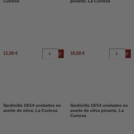
Curiosa
picante, La Curiosa
11,00 €
10,50 €
Añadir al carrito
Añad
Sardinilla 10/14 unidades en
Sardinilla 10/14 unidades en
aceite de oliva, La Curiosa
aceite de oliva picante, La
Curiosa