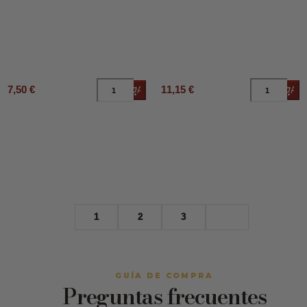
7,50 €
11,15 €
Añadir al carrito
Añad
1
2
3
GUÍA DE COMPRA
Preguntas frecuentes