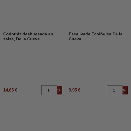
Codorniz deshuesada en
Escalivada Ecológica,De la
salsa, De la Cueva
Cueva
14,65 €
9,95 €
Añadir al carrito
Añad