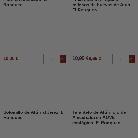
Ronqueo
rellenos de huevas de Atún,
El Ronqueo
10,00 €
10,95 €
9,65 €
Añadir al carrito
Añad
Solomillo de Atún al Jerez, El
Tarantelo de Atún rojo de
Ronqueo
Almadraba en AOVE
ecológico. El Ronqueo