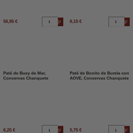
56,95 €
6,15 €
Añadir al carrito
Añad
Paté de Buey de Mar,
Paté de Bonito de Burela con
Conservas Chanquete
AOVE, Conservas Chanquete
6,25 €
5,75 €
Añadir al carrito
Añad