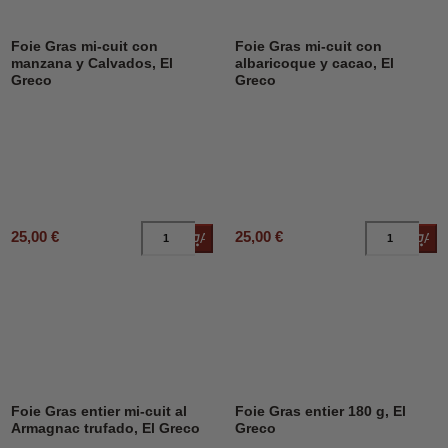
Foie Gras mi-cuit con
Foie Gras mi-cuit con
manzana y Calvados, El
albaricoque y cacao, El
Greco
Greco
25,00 €
25,00 €
Añadir al carrito
Añad
Foie Gras entier mi-cuit al
Foie Gras entier 180 g, El
Armagnac trufado, El Greco
Greco