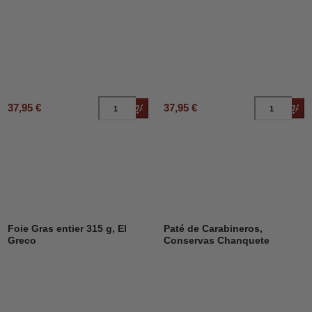
37,95 €
37,95 €
Añadir al carrito
Añad
Foie Gras entier 315 g, El
Paté de Carabineros,
Greco
Conservas Chanquete