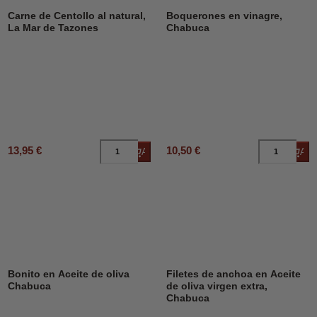
Carne de Centollo al natural,
Boquerones en vinagre,
La Mar de Tazones
Chabuca
13,95 €
10,50 €
Añadir al carrito
Añad
Bonito en Aceite de oliva
Filetes de anchoa en Aceite
Chabuca
de oliva virgen extra,
Chabuca