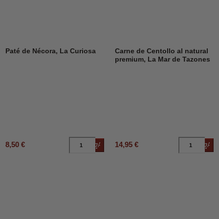
Paté de Nécora, La Curiosa
Carne de Centollo al natural
premium, La Mar de Tazones
8,50 €
14,95 €
Añadir al carrito
Añad