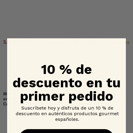
3,95 € - 8,15 €
5,35 € - 10,00 €
2 OPCIONES
2 OPCIONES
10 % de
descuento en tu
primer pedido
Melva Canutera de Andalucía
Tarantelo de Atún Rojo
en aceite de oliva,
Salvaje en aceite de oliva,
Conservera de Tarifa
Conservera de Tarifa
Suscríbete hoy y disfruta de un 10 % de
descuento en auténticos productos gourmet
españoles.