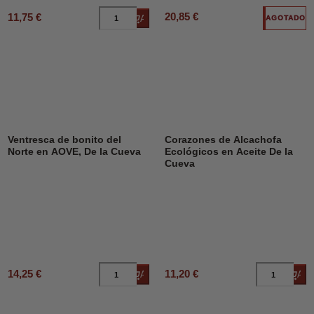
20,85 €
11,75 €
Añadir al carrito
AGOTADO
Ventresca de bonito del
Corazones de Alcachofa
Norte en AOVE, De la Cueva
Ecológicos en Aceite De la
Cueva
14,25 €
11,20 €
Añadir al carrito
Añad