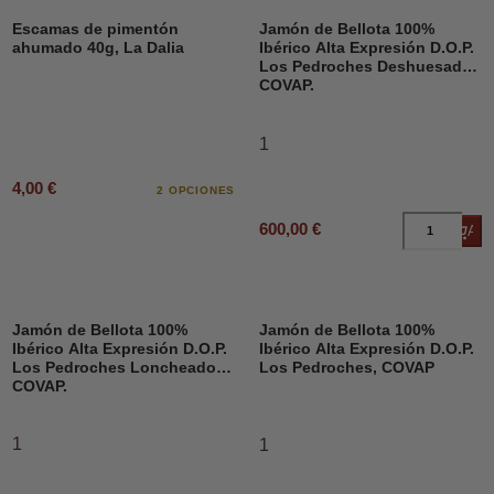
Escamas de pimentón
Jamón de Bellota 100%
ahumado 40g, La Dalia
Ibérico Alta Expresión D.O.P.
Los Pedroches Deshuesado,
COVAP.
1
4,00 €
2 OPCIONES
600,00 €
Añad
Jamón de Bellota 100%
Jamón de Bellota 100%
Ibérico Alta Expresión D.O.P.
Ibérico Alta Expresión D.O.P.
Los Pedroches Loncheado,
Los Pedroches, COVAP
COVAP.
1
1