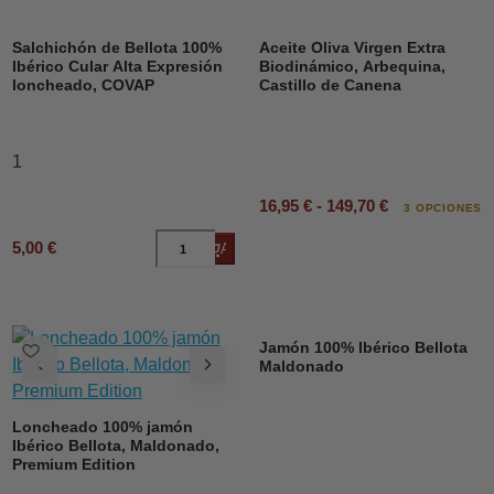
DESCUENTO
Salchichón de Bellota 100%
Aceite Oliva Virgen Extra
Ibérico Cular Alta Expresión
Biodinámico, Arbequina,
loncheado, COVAP
Castillo de Canena
1
16,95 € - 149,70 €
3 OPCIONES
5,00 €
Añadir al carrito
Jamón 100% Ibérico Bellota
Maldonado
Loncheado 100% jamón
Ibérico Bellota, Maldonado,
Premium Edition