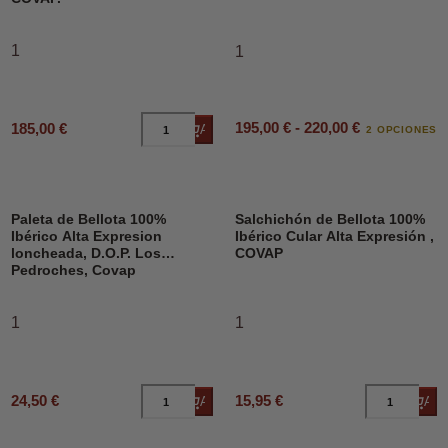
1
1
195,00 € - 220,00 €
185,00 €
Añadir al carrito
2 OPCIONES
Paleta de Bellota 100%
Salchichón de Bellota 100%
Ibérico Alta Expresion
Ibérico Cular Alta Expresión ,
loncheada, D.O.P. Los
COVAP
Pedroches, Covap
1
1
24,50 €
15,95 €
Añadir al carrito
Añad