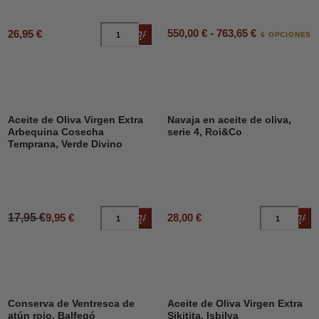
550,00 € - 763,65 €
26,95 €
Añadir al carrito
6 OPCIONES
DESCUENTO
45%
Aceite de Oliva Virgen Extra
Navaja en aceite de oliva,
Arbequina Cosecha
serie 4, Roi&Co
Temprana, Verde Divino
17,95 €
9,95 €
28,00 €
Añadir al carrito
Añad
Conserva de Ventresca de
Aceite de Oliva Virgen Extra
atún rojo, Balfegó
Sikitita, Isbilya