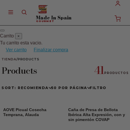
Made In
Spain
GOURMET
Carrito
×
Tu carrito esta vacio.
Ver carrito
Finalizar compra
TIENDA
/
PRODUCTS
41
Products
PRODUCTOS
SORT: RECOMIENDA
50 POR PÁGINA
FILTRO
AOVE Picual Cosecha
Caña de Presa de Bellota
Temprana, Alauda
Ibérica Alta Expresión, con y
sin pimentón COVAP