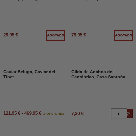
29,95 €
79,95 €
AGOTADO
AGOTADO
Caviar Beluga, Caviar del
Gilda de Anchoa del
Tíbet
Cantábrico, Casa Santoña
121,95 € - 469,95 €
7,30 €
Añad
3 OPCIONES