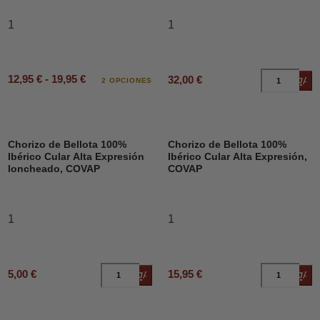
1
1
12,95 € - 19,95 €
32,00 €
Añad
2 OPCIONES
Chorizo de Bellota 100%
Chorizo de Bellota 100%
Ibérico Cular Alta Expresión
Ibérico Cular Alta Expresión,
loncheado, COVAP
COVAP
1
1
5,00 €
15,95 €
Añadir al carrito
Añad