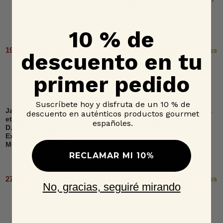
Montanera
10 % de
19,95 € - 107,70 €
515,00 € - 650,00 €
2 OPCIONES
6 OPCIONES
descuento en tu
primer pedido
Suscríbete hoy y disfruta de un 10 % de
Jamón 100% raza ibérica,
Aceite de Oliva Virgen Extra
descuento en auténticos productos gourmet
etiqueta negra, loncheado,
Lagar del Soto ecológico
españoles.
D.O.P. Dehesa de
Lata, Jacoliva
Extremadura, Señorío de
Montanera
RECLAMAR MI 10%
60,95 € - 179,95 €
27,95 €
Añadir al carrito
2 OPCIONES
No, gracias, seguiré mirando