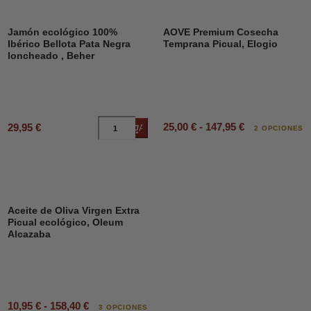
Jamón ecológico 100%
AOVE Premium Cosecha
Ibérico Bellota Pata Negra
Temprana Picual, Elogio
loncheado , Beher
25,00 € - 147,95 €
29,95 €
Añadir al carrito
2 OPCIONES
Aceite de Oliva Virgen Extra
Picual ecológico, Oleum
Alcazaba
10,95 € - 158,40 €
3 OPCIONES