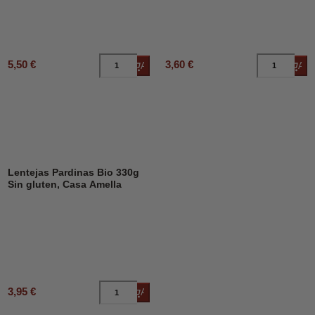
5,50 €
3,60 €
Añadir al carrito
Añad
Lentejas Pardinas Bio 330g
Sin gluten, Casa Amella
3,95 €
Añadir al carrito