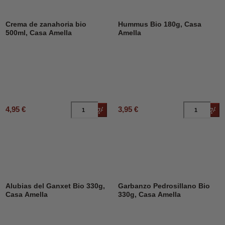
Crema de zanahoria bio
Hummus Bio 180g, Casa
500ml, Casa Amella
Amella
4,95 €
3,95 €
Añadir al carrito
Añad
Alubias del Ganxet Bio 330g,
Garbanzo Pedrosillano Bio
Casa Amella
330g, Casa Amella