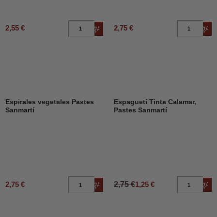
2,55 €
2,75 €
Añadir al carrito
Añad
DESCUENTO
55%
Espirales vegetales Pastes
Espagueti Tinta Calamar,
Sanmartí
Pastes Sanmartí
2,75 €
2,75 €
1,25 €
Añadir al carrito
Añad