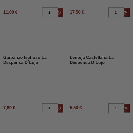
11,00 €
17,50 €
Añadir al carrito
Añad
Garbanzo lechoso La
Lenteja Castellana La
Despensa D´Lujo
Despensa D´Lujo
7,80 €
5,50 €
Añadir al carrito
Añad