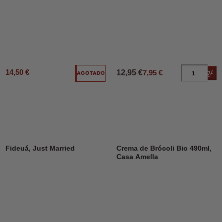
14,50 €
12,95 €
7,95 €
Añad
AGOTADO
DESCUENTO
45%
Fideuá, Just Married
Crema de Brócoli Bio 490ml,
Casa Amella