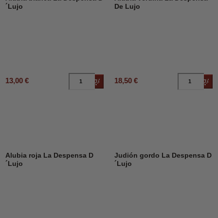
´Lujo
De Lujo
13,00 €
18,50 €
Añadir al carrito
Añad
Alubia roja La Despensa D
Judión gordo La Despensa D
´Lujo
´Lujo