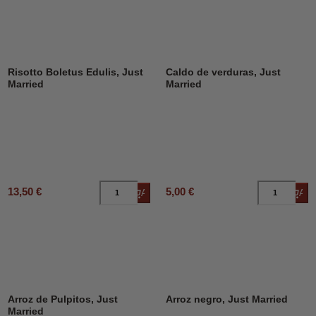
Risotto Boletus Edulis, Just
Caldo de verduras, Just
Married
Married
13,50 €
5,00 €
Añadir al carrito
Añad
DESCUENTO
39%
Arroz de Pulpitos, Just
Arroz negro, Just Married
Married