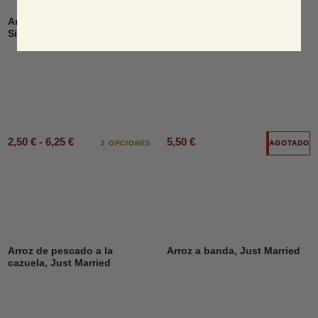
DESCUENTO
Arroz Redondo integral,
Arroz Bomba Ecológico,
Sivaris
Sivaris
2,50 € - 6,25 €
5,50 €
2 OPCIONES
AGOTADO
Arroz de pescado a la
Arroz a banda, Just Married
cazuela, Just Married