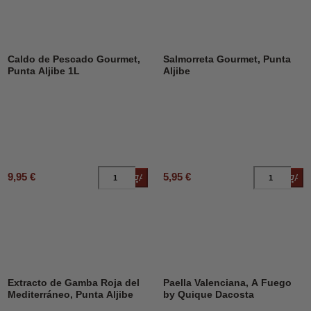
Caldo de Pescado Gourmet,
Salmorreta Gourmet, Punta
Punta Aljibe 1L
Aljibe
9,95 €
5,95 €
Añadir al carrito
Añad
Extracto de Gamba Roja del
Paella Valenciana, A Fuego
Mediterráneo, Punta Aljibe
by Quique Dacosta