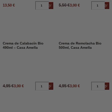
13,50 €
5,50 €
3,00 €
Añadir al carrito
Añad
DESCUENTO
39%
DESCUENTO
39%
Crema de Calabacín Bio
Crema de Remolacha Bio
490ml – Casa Amella
500ml, Casa Amella
4,95 €
3,00 €
4,95 €
3,00 €
Añadir al carrito
Añad