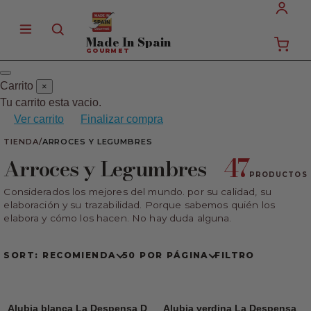
Made In
Spain
GOURMET
Carrito
×
Tu carrito esta vacio.
Ver carrito
Finalizar compra
TIENDA
/
ARROCES Y LEGUMBRES
47
Arroces y Legumbres
PRODUCTOS
Considerados los mejores del mundo. por su calidad, su
elaboración y su trazabilidad. Porque sabemos quién los
elabora y cómo los hacen. No hay duda alguna.
SORT: RECOMIENDA
50 POR PÁGINA
FILTRO
Alubia blanca La Despensa D
Alubia verdina La Despensa