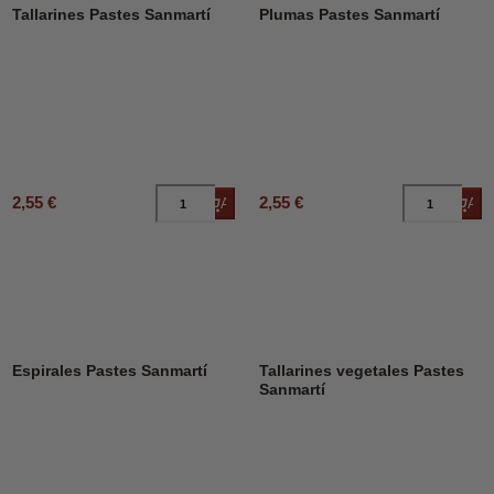
Tallarines Pastes Sanmartí
Plumas Pastes Sanmartí
2,55 €
2,55 €
Añadir al carrito
Añad
Espirales Pastes Sanmartí
Tallarines vegetales Pastes
Sanmartí