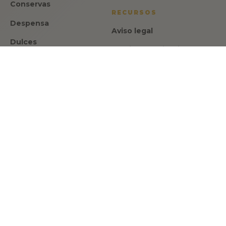
Conservas
RECURSOS
Despensa
Aviso legal
Dulces
Política de privacidad
Ofertas
Política de cookies
Regalos
Condiciones de venta
ATENCION
Israel Romero
CEO y fundador de Made in Spain
Gourmet
Habla con Israel Romero, tu asesor gastronómico:
🇪🇸 🇬🇧 🇫🇷