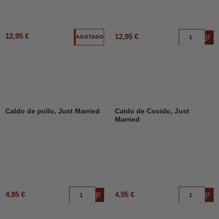
12,95 €
12,95 €
Añad
AGOTADO
Caldo de pollo, Just Married
Caldo de Cocido, Just
Married
4,95 €
4,95 €
Añadir al carrito
Añad