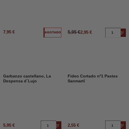
7,95 €
5,95 €
2,95 €
Añad
AGOTADO
Garbanzo castellano, La
Fideo Cortado nº1 Pastes
Despensa d´Lujo
Sanmartí
5,95 €
2,55 €
Añadir al carrito
Añad