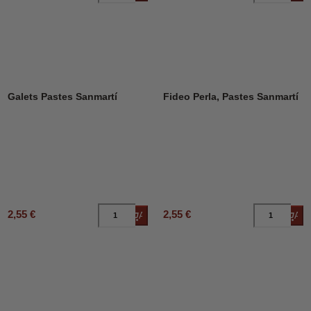
Galets Pastes Sanmartí
Fideo Perla, Pastes Sanmartí
2,55 €
2,55 €
Añadir al carrito
Añad