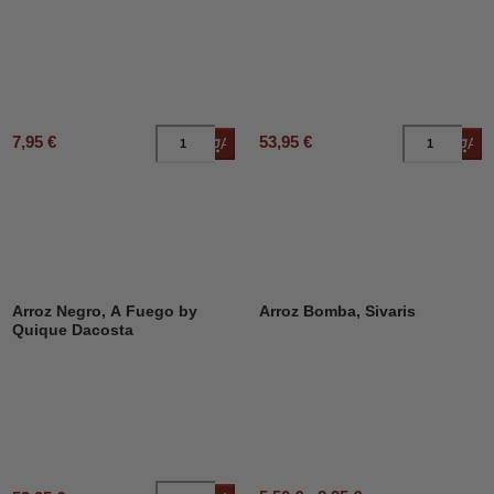
7,95 €
53,95 €
Añadir al carrito
Añad
Arroz Negro, A Fuego by
Arroz Bomba, Sivaris
Quique Dacosta