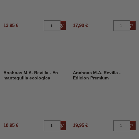
13,95 €
17,90 €
Añadir al carrito
Añad
Anchoas M.A. Revilla - En
Anchoas M.A. Revilla -
mantequilla ecológica
Edición Premium
18,95 €
19,95 €
Añadir al carrito
Añad