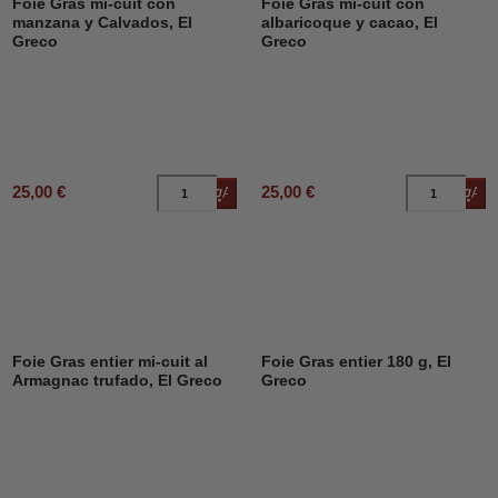
Foie Gras mi-cuit con
Foie Gras mi-cuit con
manzana y Calvados, El
albaricoque y cacao, El
Greco
Greco
25,00 €
25,00 €
Añadir al carrito
Añad
Foie Gras entier mi-cuit al
Foie Gras entier 180 g, El
Armagnac trufado, El Greco
Greco