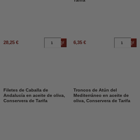
Tarifa
28,25 €
6,35 €
Añadir al carrito
Añad
Filetes de Caballa de
Troncos de Atún del
Andalucía en aceite de oliva,
Mediterráneo en aceite de
Conservera de Tarifa
oliva, Conservera de Tarifa