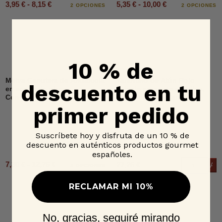
3,95 € - 8,15 €
5,35 € - 10,00 €
2 OPCIONES
2 OPCIONES
10 % de
Melva Canutera de Andalucía
Tarantelo de Atún Rojo
descuento en tu
en aceite de oliva,
Salvaje en aceite de oliva,
Conservera de Tarifa
Conservera de Tarifa
primer pedido
Suscríbete hoy y disfruta de un 10 % de
descuento en auténticos productos gourmet
españoles.
7,30 € - 12,75 €
27,25 €
Añad
2 OPCIONES
RECLAMAR MI 10%
No, gracias, seguiré mirando