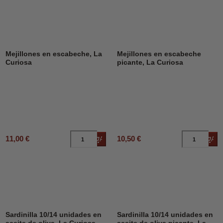
Mejillones en escabeche, La
Mejillones en escabeche
Curiosa
picante, La Curiosa
11,00 €
10,50 €
Añadir al carrito
Añad
Sardinilla 10/14 unidades en
Sardinilla 10/14 unidades en