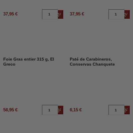
37,95 €
37,95 €
Añadir al carrito
Añad
Foie Gras entier 315 g, El
Paté de Carabineros,
Greco
Conservas Chanquete
56,95 €
6,15 €
Añadir al carrito
Añad