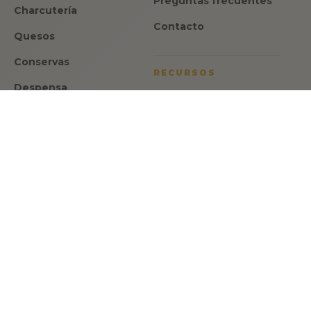
Preguntas frecuentes
Charcutería
Contacto
Quesos
Conservas
RECURSOS
Despensa
Aviso legal
Dulces
Política de privacidad
Ofertas
Política de cookies
Regalos
Condiciones de venta
ATENCION
Israel Romero
CEO y fundador de Made in Spain