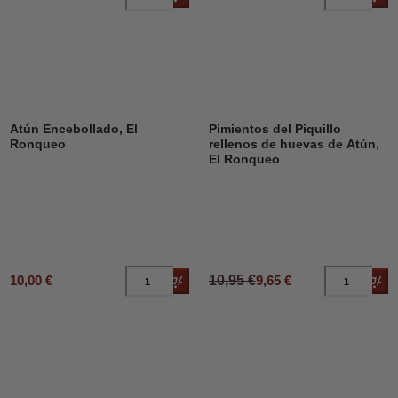
DESCUENTO
12%
Atún Encebollado, El
Pimientos del Piquillo
Ronqueo
rellenos de huevas de Atún,
El Ronqueo
10,00 €
10,95 €
9,65 €
Añadir al carrito
Añad