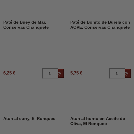
Paté de Buey de Mar,
Paté de Bonito de Burela con
Conservas Chanquete
AOVE, Conservas Chanquete
6,25 €
5,75 €
Añadir al carrito
Añad
Atún al curry, El Ronqueo
Atún al horno en Aceite de
Oliva, El Ronqueo