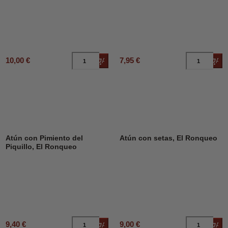
10,00 €
7,95 €
Añadir al carrito
Añad
Atún con Pimiento del
Atún con setas, El Ronqueo
Piquillo, El Ronqueo
9,40 €
9,00 €
Añadir al carrito
Añad