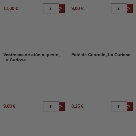
11,00 €
9,00 €
Añadir al carrito
Añad
Ventresca de atún al pesto,
Paté de Centollo, La Curiosa
La Curiosa
9,00 €
8,25 €
Añadir al carrito
Añad