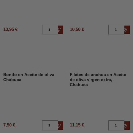
13,95 €
10,50 €
Añadir al carrito
Añad
Bonito en Aceite de oliva
Filetes de anchoa en Aceite
Chabuca
de oliva virgen extra,
Chabuca
7,50 €
11,15 €
Añadir al carrito
Añad