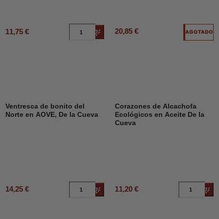
20,85 €
11,75 €
Añadir al carrito
AGOTADO
Ventresca de bonito del
Corazones de Alcachofa
Norte en AOVE, De la Cueva
Ecológicos en Aceite De la
Cueva
14,25 €
11,20 €
Añadir al carrito
Añad