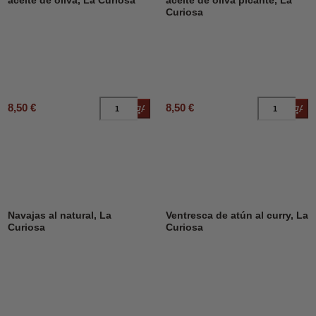
aceite de oliva, La Curiosa
aceite de oliva picante, La
Curiosa
8,50 €
8,50 €
Añadir al carrito
Añad
Navajas al natural, La
Ventresca de atún al curry, La
Curiosa
Curiosa