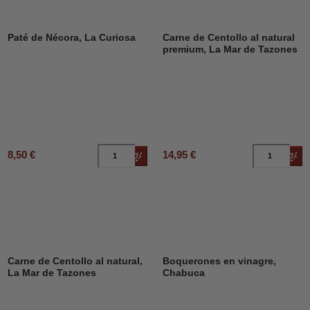
Paté de Nécora, La Curiosa
Carne de Centollo al natural
premium, La Mar de Tazones
8,50 €
14,95 €
Añadir al carrito
Añad
Carne de Centollo al natural,
Boquerones en vinagre,
La Mar de Tazones
Chabuca