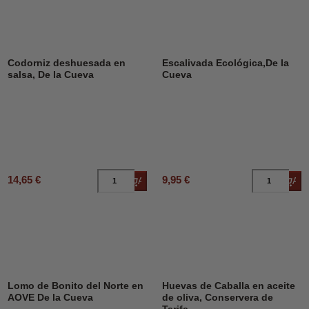
Codorniz deshuesada en
Escalivada Ecológica,De la
salsa, De la Cueva
Cueva
14,65 €
9,95 €
Añadir al carrito
Añad
Lomo de Bonito del Norte en
Huevas de Caballa en aceite
AOVE De la Cueva
de oliva, Conservera de