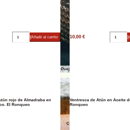
Sobrasadas
Sales y Espec
10,00 €
Añadir al carrito
Quesos de Oveja
Atún rojo de Almadraba en
Ventresca de Atún en Aceite de
co. El Ronqueo
Ronqueo
Conservas Ecológicas