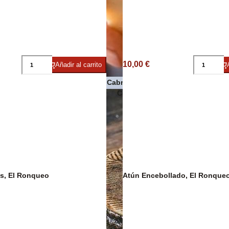
Pasta
10,00 €
Añadir al carrito
Quesos de Cabra
 Premium
Conservas de pescado y maris
s, El Ronqueo
Atún Encebollado, El Ronque