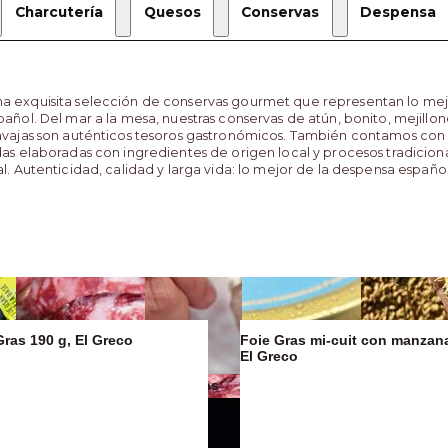
Charcutería
Quesos
Conservas
Despensa
a exquisita selección de conservas gourmet que representan lo mej
pañol. Del mar a la mesa, nuestras conservas de atún, bonito, mejillo
navajas son auténticos tesoros gastronómicos. También contamos con
das elaboradas con ingredientes de origen local y procesos tradicion
al. Autenticidad, calidad y larga vida: lo mejor de la despensa españo
Gras 190 g, El Greco
Foie Gras mi-cuit con manzan
El Greco
Mantequillas