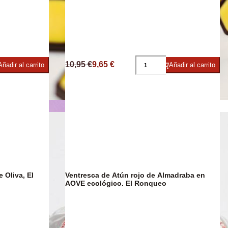
ies
10,95 €
9,65 €
Añadir al carrito
Añadir al carrito
Chocolate
 Oliva, El
Ventresca de Atún rojo de Almadraba en
AOVE ecológico. El Ronqueo