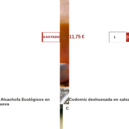
11,75 €
AGOTADO
Salsas y cond
Quesos de Vaca
 Alcachofa Ecológicos en
Codorniz deshuesada en salsa
Cueva
Conservas Veganas