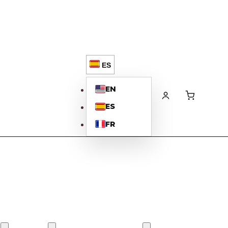
ES
EN
ES
FR