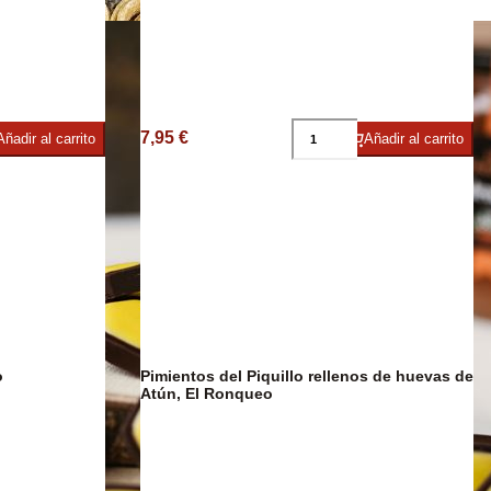
Café y Te
7,95 €
Añadir al carrito
Añadir al carrito
co
o
Pimientos del Piquillo rellenos de huevas de
DESCUENTO
12%
Atún, El Ronqueo