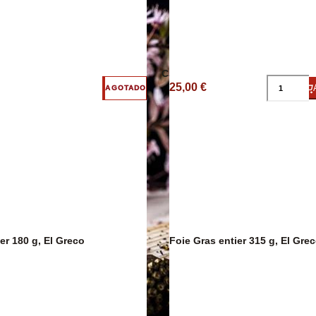
ico
Embutidos
Caviar
Arroces y Leg
25,00 €
AGOTADO
er 180 g, El Greco
Foie Gras entier 315 g, El Gre
Caldos y Crem