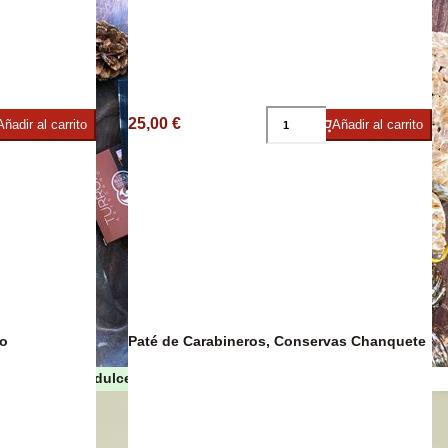
umbres
25,00 €
Añadir al carrito
Añadir al carrito
co
Paté de Carabineros, Conservas Chanquete
Turrones y dulces de Navidad
as