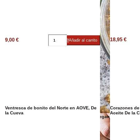
Sangría Premium
18,95 €
9,00 €
Añadir al carrito
Ventresca de bonito del Norte en AOVE, De
Corazones de
la Cueva
Aceite De la 
Snacks veganos