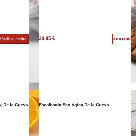
20,85 €
Añadir al carrito
AGOTADO
imentos
Confitería
, De la Cueva
Escalivada Ecológica,De la Cueva