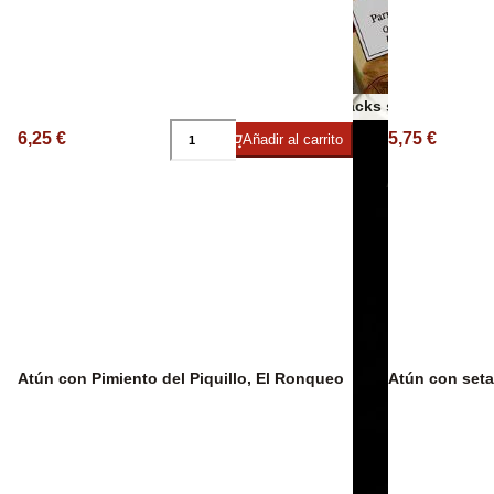
Espumosos
Otros snacks salados
6,25 €
5,75 €
Añadir al carrito
Aceites AOVE
Atún con Pimiento del Piquillo, El Ronqueo
Atún con seta