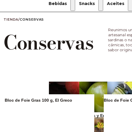
Bebidas
Snacks
Aceites
TIENDA
/
CONSERVAS
Reunimos un
Conservas
artesanal es
sardinas o 
cárnicas, to
sabor origin
Bloc de Foie Gras 100 g, El Greco
Bloc de Foie 
Zumos y refrescos
Aceitunas y Encurtidos