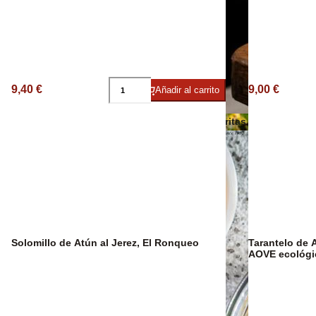
Vino Ecológico
Otros aceites
9,40 €
9,00 €
Añadir al carrito
Patatas Fritas
Solomillo de Atún al Jerez, El Ronqueo
Tarantelo de 
AOVE ecológi