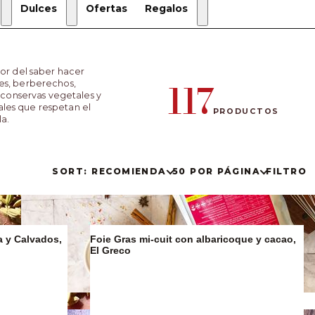
Dulces
Ofertas
Regalos
Regalos
de
or del saber hacer
Navidad
117
nes, berberechos,
Estuches
 conservas vegetales y
de regalo
ales que respetan el
PRODUCTOS
la.
Regalos
Gourmet
SORT: RECOMIENDA
50 POR PÁGINA
FILTRO
a y Calvados,
Foie Gras mi-cuit con albaricoque y cacao,
El Greco
Sucralín