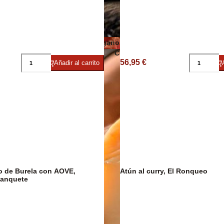
Embutidos y jamón ecológicos
Quesos veganos
ico/Vegano
Conservas de carne, patés y foi
56,95 €
Añadir al carrito
Cavas y
o de Burela con AOVE,
Atún al curry, El Ronqueo
anquete
Jamón Ibérico