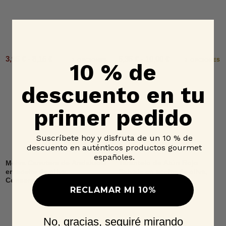
3,95 € - 8,15 €
5,35 € - 10,00 €
2 OPCIONES
2 OPCIONES
10 % de
descuento en tu
primer pedido
Suscríbete hoy y disfruta de un 10 % de
descuento en auténticos productos gourmet
españoles.
Melva Canutera de Andalucía
Tarantelo de Atún Rojo
en aceite de oliva,
Salvaje en aceite de oliva,
Conservera de Tarifa
Conservera de Tarifa
RECLAMAR MI 10%
No, gracias, seguiré mirando