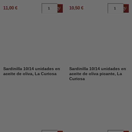
11,00 €
10,50 €
Añadir al carrito
Añad
Sardinilla 10/14 unidades en
Sardinilla 10/14 unidades en
aceite de oliva, La Curiosa
aceite de oliva picante, La
Curiosa