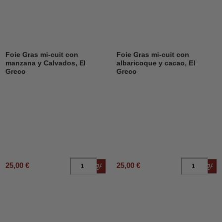
Foie Gras mi-cuit con
Foie Gras mi-cuit con
manzana y Calvados, El
albaricoque y cacao, El
Greco
Greco
25,00 €
25,00 €
Añadir al carrito
Añad