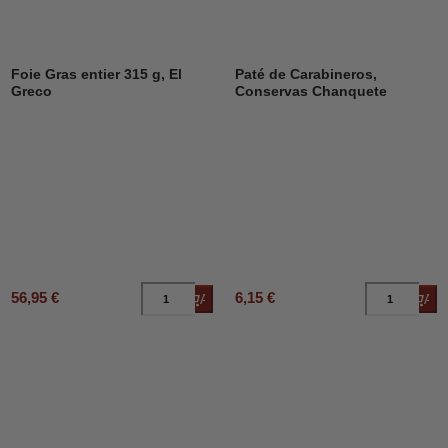
Foie Gras entier 315 g, El
Paté de Carabineros,
Greco
Conservas Chanquete
56,95 €
6,15 €
Añadir al carrito
Añad