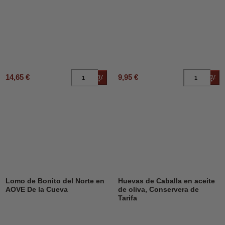
14,65 €
9,95 €
Añadir al carrito
Añad
Lomo de Bonito del Norte en
Huevas de Caballa en aceite
AOVE De la Cueva
de oliva, Conservera de
Tarifa