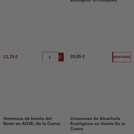
ecológico. El Ronqueo
20,85 €
11,75 €
Añadir al carrito
AGOTADO
Ventresca de bonito del
Corazones de Alcachofa
Norte en AOVE, De la Cueva
Ecológicos en Aceite De la
Cueva