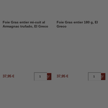
Foie Gras entier mi-cuit al
Foie Gras entier 180 g, El
Armagnac trufado, El Greco
Greco
37,95 €
37,95 €
Añadir al carrito
Añad