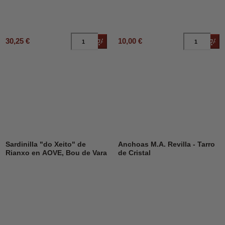
30,25 €
10,00 €
Añadir al carrito
Añad
Sardinilla "do Xeito" de
Anchoas M.A. Revilla - Tarro
Rianxo en AOVE, Bou de Vara
de Cristal