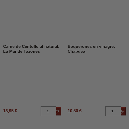
Carne de Centollo al natural,
Boquerones en vinagre,
La Mar de Tazones
Chabuca
13,95 €
10,50 €
Añadir al carrito
Añad