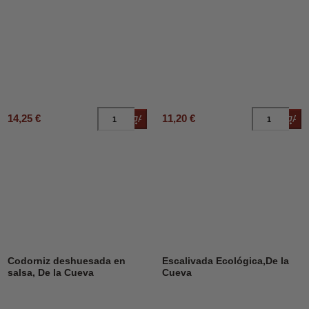
14,25 €
11,20 €
Añadir al carrito
Añad
Codorniz deshuesada en
Escalivada Ecológica,De la
salsa, De la Cueva
Cueva