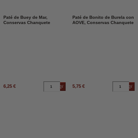
Paté de Buey de Mar,
Paté de Bonito de Burela con
Conservas Chanquete
AOVE, Conservas Chanquete
6,25 €
5,75 €
Añadir al carrito
Añad