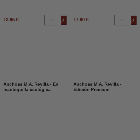
13,95 €
17,90 €
Añadir al carrito
Añad
Anchoas M.A. Revilla - En
Anchoas M.A. Revilla -
mantequilla ecológica
Edición Premium