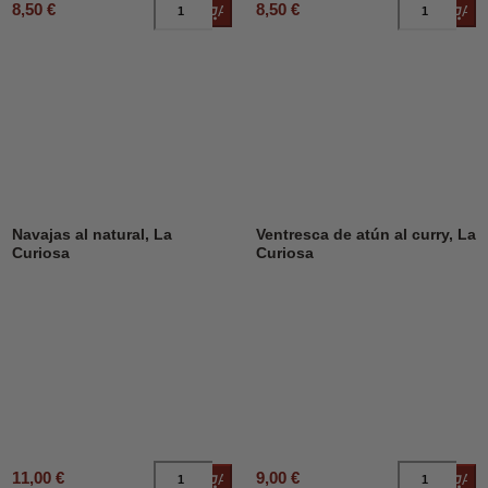
8,50 €
8,50 €
Añadir al carrito
Añad
Navajas al natural, La
Ventresca de atún al curry, La
Curiosa
Curiosa
11,00 €
9,00 €
Añadir al carrito
Añad