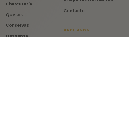
Preguntas frecuentes
Charcutería
Contacto
Quesos
Conservas
RECURSOS
Despensa
Aviso legal
Dulces
Política de privacidad
Ofertas
Política de cookies
Regalos
Condiciones de venta
ATENCION
Israel Romero
CEO y fundador de Made in Spain