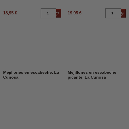
18,95 €
19,95 €
Añadir al carrito
Añad
Mejillones en escabeche, La
Mejillones en escabeche
Curiosa
picante, La Curiosa