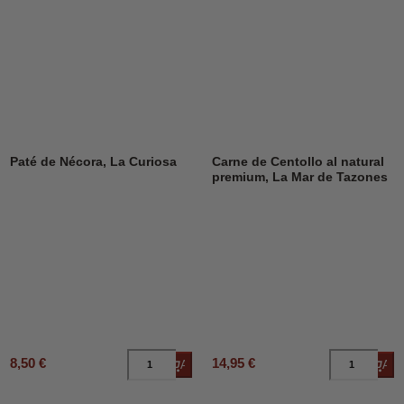
Paté de Nécora, La Curiosa
Carne de Centollo al natural
premium, La Mar de Tazones
8,50 €
14,95 €
Añadir al carrito
Añad