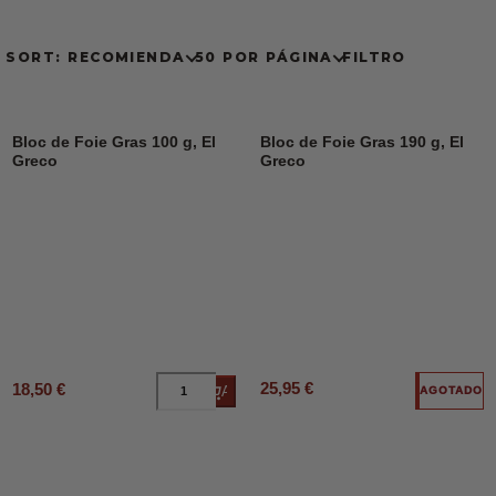
SORT: RECOMIENDA
50 POR PÁGINA
FILTRO
Bloc de Foie Gras 100 g, El
Bloc de Foie Gras 190 g, El
Greco
Greco
25,95 €
18,50 €
Añadir al carrito
AGOTADO