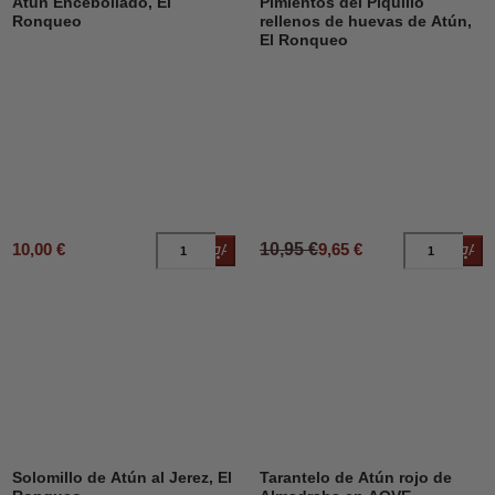
Atún Encebollado, El
Pimientos del Piquillo
Ronqueo
rellenos de huevas de Atún,
El Ronqueo
10,00 €
10,95 €
9,65 €
Añadir al carrito
Añad
Solomillo de Atún al Jerez, El
Tarantelo de Atún rojo de