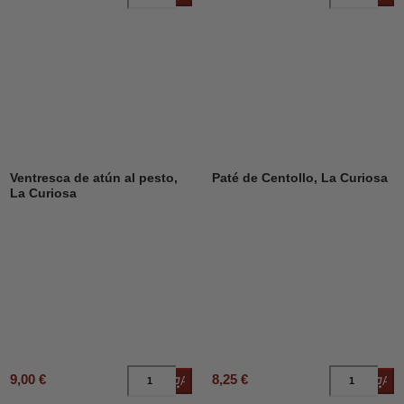
Ventresca de atún al pesto,
Paté de Centollo, La Curiosa
La Curiosa
9,00 €
8,25 €
Añadir al carrito
Añad