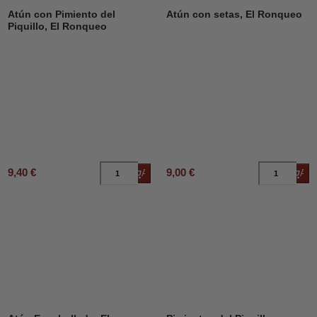
Atún con Pimiento del
Atún con setas, El Ronqueo
Piquillo, El Ronqueo
9,40 €
9,00 €
Añadir al carrito
Añad
DESCUENTO
12%