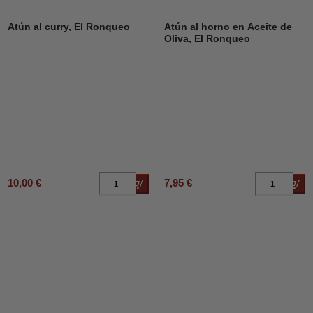
Atún al curry, El Ronqueo
Atún al horno en Aceite de
Oliva, El Ronqueo
10,00 €
7,95 €
Añadir al carrito
Añad