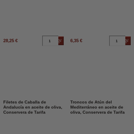
28,25 €
6,35 €
Añadir al carrito
Añad
Filetes de Caballa de
Troncos de Atún del
Andalucía en aceite de oliva,
Mediterráneo en aceite de
Conservera de Tarifa
oliva, Conservera de Tarifa