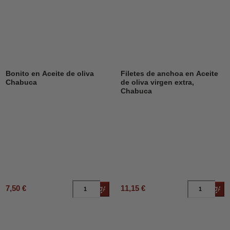
Bonito en Aceite de oliva
Filetes de anchoa en Aceite
Chabuca
de oliva virgen extra,
Chabuca
7,50 €
11,15 €
Añadir al carrito
Añad