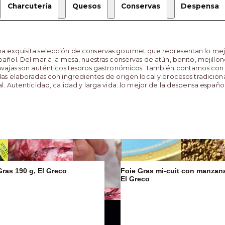
Charcutería
Quesos
Conservas
Despensa
a exquisita selección de conservas gourmet que representan lo mej
pañol. Del mar a la mesa, nuestras conservas de atún, bonito, mejillo
navajas son auténticos tesoros gastronómicos. También contamos con
das elaboradas con ingredientes de origen local y procesos tradicion
al. Autenticidad, calidad y larga vida: lo mejor de la despensa españo
Gras 190 g, El Greco
Foie Gras mi-cuit con manzan
El Greco
Mantequillas