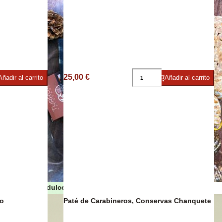
umbres
25,00 €
Añadir al carrito
Añadir al carrito
Turrones y dulces de Navidad
co
Paté de Carabineros, Conservas Chanquete
as