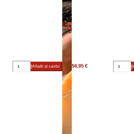
Embutidos y jamón ecológicos
Quesos veganos
ico/Vegano
Conservas de carne, patés y foi
56,95 €
Añadir al carrito
Cavas y
Jamón Ibérico