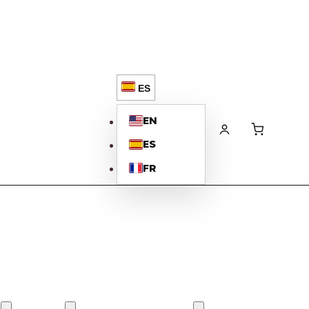
ES
EN
ES
FR