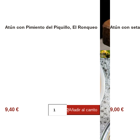
Vino Ecológico
Atún con Pimiento del Piquillo, El Ronqueo
Atún con seta
Otros aceites
Patatas Fritas
9,40 €
9,00 €
Añadir al carrito