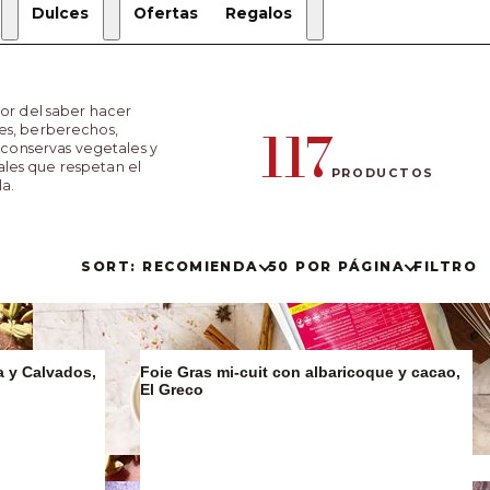
Dulces
Ofertas
Regalos
Regalos
de
or del saber hacer
Navidad
117
nes, berberechos,
Estuches
 conservas vegetales y
de regalo
ales que respetan el
PRODUCTOS
la.
Regalos
Gourmet
SORT: RECOMIENDA
50 POR PÁGINA
FILTRO
a y Calvados,
Foie Gras mi-cuit con albaricoque y cacao,
El Greco
Sucralín