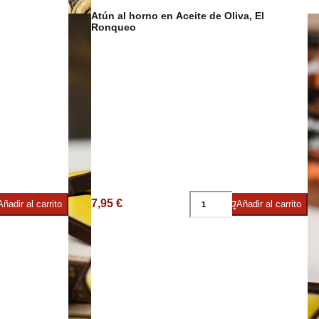
Café y Te
Atún al horno en Aceite de Oliva, El
Ronqueo
co
7,95 €
Añadir al carrito
Añadir al carrito