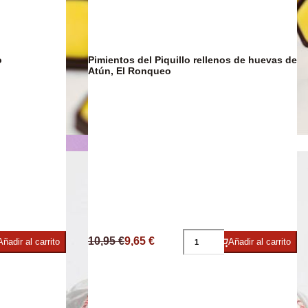
o
Pimientos del Piquillo rellenos de huevas de
DESCUENTO
12%
Atún, El Ronqueo
ies
Chocolate
10,95 €
9,65 €
Añadir al carrito
Añadir al carrito