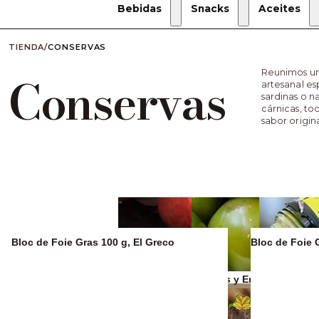
Bebidas
Snacks
Aceites
TIENDA
/
CONSERVAS
Reunimos un
Conservas
artesanal es
sardinas o 
cárnicas, to
sabor origin
Bloc de Foie Gras 100 g, El Greco
Bloc de Foie 
Zumos y refrescos
Aceitunas y Encurtidos