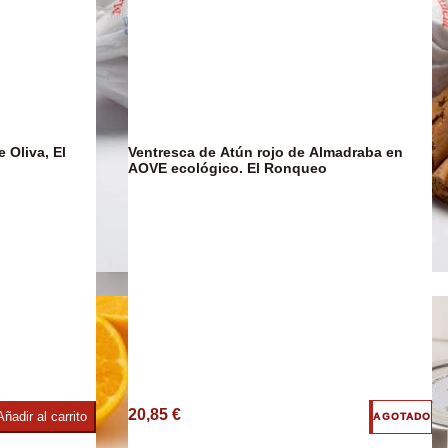
 Oliva, El
Ventresca de Atún rojo de Almadraba en
AOVE ecológico. El Ronqueo
imentos
Confitería
20,85 €
Añadir al carrito
AGOTADO