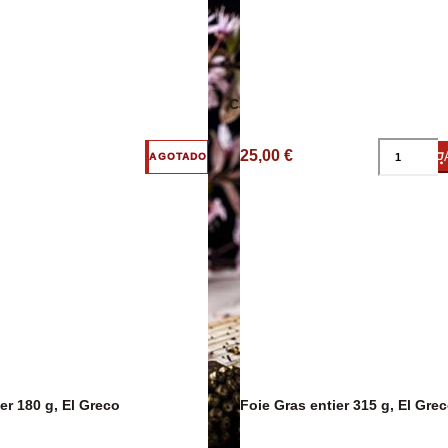
ico
Embutidos
Caviar
Arroces y Leg
25,00 €
AGOTADO
er 180 g, El Greco
Foie Gras entier 315 g, El Gre
Caldos y Crem