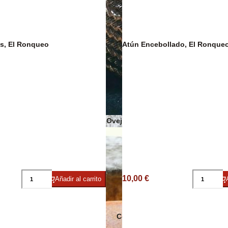
s, El Ronqueo
Atún Encebollado, El Ronque
Sobrasadas
Sales y Espec
Quesos de Oveja
10,00 €
Añadir al carrito
Conservas Ecológicas