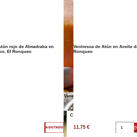
Atún rojo de Almadraba en
Ventresca de Atún en Aceite de
co. El Ronqueo
Ronqueo
Salsas y cond
Quesos de Vaca
Conservas Veganas
11,75 €
AGOTADO