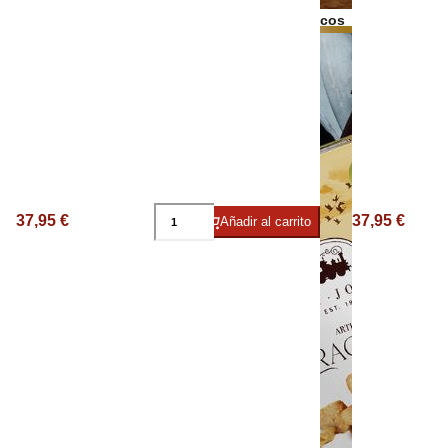
Bebidas Espirituosas
Frutos secos
Aceite Ecológ
37,95 €
37,95 €
Añadir al carrito