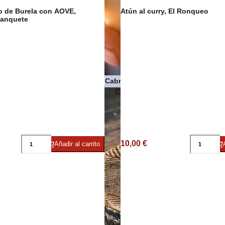
o de Burela con AOVE,
Atún al curry, El Ronqueo
anquete
Pasta
Quesos de Cabra
 Premium
Conservas de pescado y maris
10,00 €
Añadir al carrito