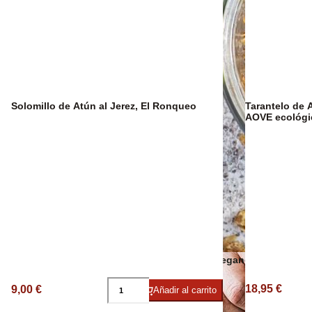
Sangría Premium
Solomillo de Atún al Jerez, El Ronqueo
Tarantelo de 
AOVE ecológi
Snacks veganos
18,95 €
9,00 €
Añadir al carrito