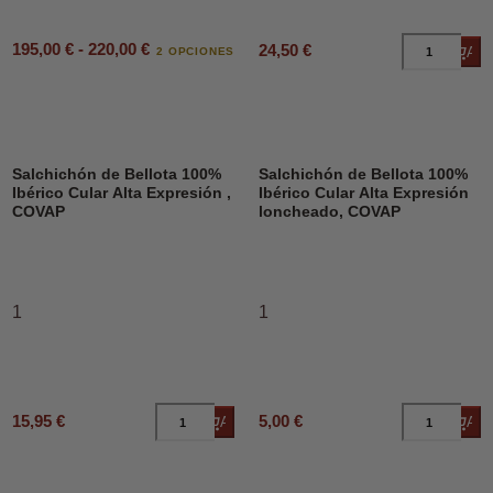
195,00 € - 220,00 €
24,50 €
Añad
2 OPCIONES
Salchichón de Bellota 100%
Salchichón de Bellota 100%
Ibérico Cular Alta Expresión ,
Ibérico Cular Alta Expresión
COVAP
loncheado, COVAP
1
1
15,95 €
5,00 €
Añadir al carrito
Añad