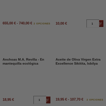
655,00 € - 740,00 €
10,00 €
Añad
2 OPCIONES
Anchoas M.A. Revilla - En
Aceite de Oliva Virgen Extra
mantequilla ecológica
Excellence Sikitita, Isbilya
19,95 € - 107,70 €
18,95 €
Añadir al carrito
2 OPCIONES