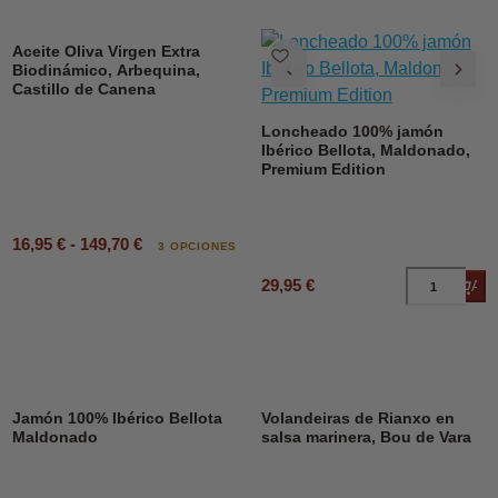
DESCUENTO
Aceite Oliva Virgen Extra
Biodinámico, Arbequina,
Castillo de Canena
Loncheado 100% jamón
Ibérico Bellota, Maldonado,
Premium Edition
16,95 € - 149,70 €
3 OPCIONES
29,95 €
Añad
DESCUENTO
23%
Jamón 100% Ibérico Bellota
Volandeiras de Rianxo en
Maldonado
salsa marinera, Bou de Vara