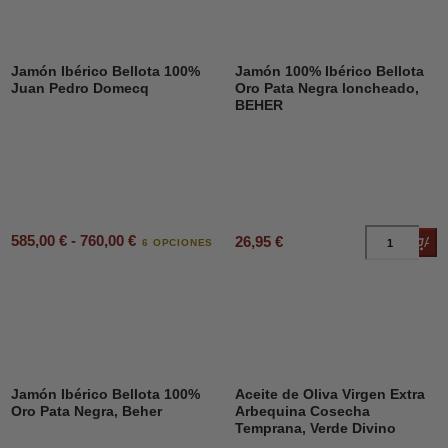
Jamón Ibérico Bellota 100%
Jamón 100% Ibérico Bellota
Juan Pedro Domecq
Oro Pata Negra loncheado,
BEHER
585,00 € - 760,00 €
26,95 €
Añad
6 OPCIONES
DESCUENTO
45%
Jamón Ibérico Bellota 100%
Aceite de Oliva Virgen Extra
Oro Pata Negra, Beher
Arbequina Cosecha
Temprana, Verde Divino