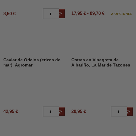
17,95 € - 89,70 €
8,50 €
Añadir al carrito
2 OPCIONES
Caviar de Oricios (erizos de
Ostras en Vinagreta de
mar), Agromar
Albariño, La Mar de Tazones
42,95 €
28,95 €
Añadir al carrito
Añad