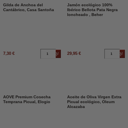
Gilda de Anchoa del
Jamón ecológico 100%
Cantábrico, Casa Santoña
Ibérico Bellota Pata Negra
loncheado , Beher
7,30 €
29,95 €
Añadir al carrito
Añad
AOVE Premium Cosecha
Aceite de Oliva Virgen Extra
Temprana Picual, Elogio
Picual ecológico, Oleum
Alcazaba