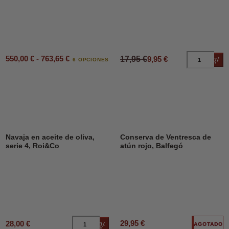
550,00 € - 763,65 €
17,95 €
9,95 €
Añad
6 OPCIONES
Navaja en aceite de oliva,
Conserva de Ventresca de
serie 4, Roi&Co
atún rojo, Balfegó
29,95 €
28,00 €
Añadir al carrito
AGOTADO