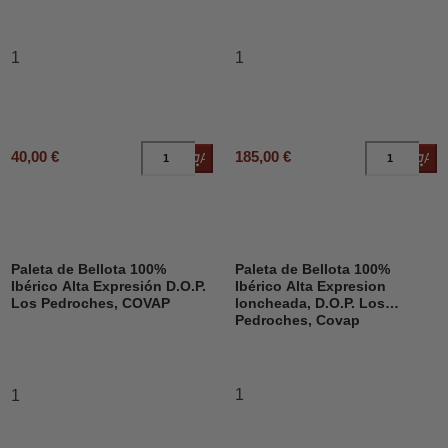
1
1
40,00 €
185,00 €
Añadir al carrito
Añad
Paleta de Bellota 100%
Paleta de Bellota 100%
Ibérico Alta Expresión D.O.P.
Ibérico Alta Expresion
Los Pedroches, COVAP
loncheada, D.O.P. Los
Pedroches, Covap
1
1