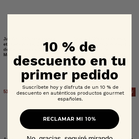
Jamón 100% raza ibérica,
Jamón 100% raza ibérica,
10 % de
etiqueta negra, D.O.P. Dehesa
etiqueta negra, loncheado,
de Extremadura, Señorío de
D.O.P. Dehesa de
descuento en tu
Montanera
Extremadura, Señorío de
Montanera
primer pedido
Suscríbete hoy y disfruta de un 10 % de
515,00 € - 650,00 €
27,95 €
Añad
descuento en auténticos productos gourmet
6 OPCIONES
españoles.
RECLAMAR MI 10%
No, gracias, seguiré mirando