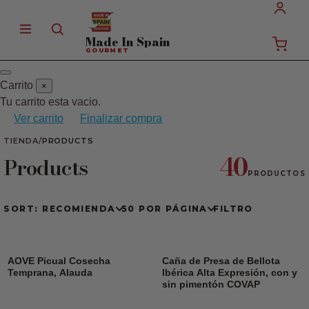
Made In
Spain
GOURMET
Carrito
×
Tu carrito esta vacio.
Ver carrito
Finalizar compra
TIENDA
/
PRODUCTS
40
Products
PRODUCTOS
SORT: RECOMIENDA
50 POR PÁGINA
FILTRO
AOVE Picual Cosecha
Caña de Presa de Bellota
Temprana, Alauda
Ibérica Alta Expresión, con y
sin pimentón COVAP