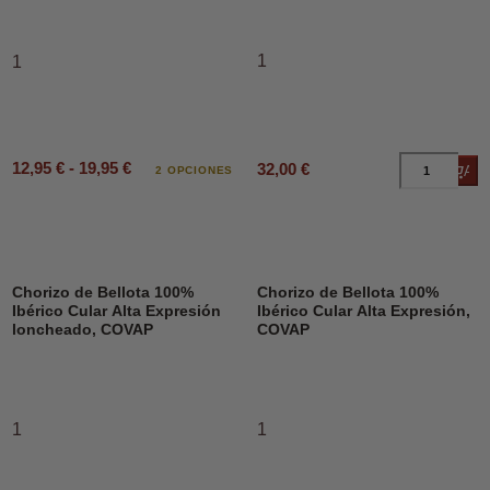
1
1
12,95 € - 19,95 €
32,00 €
Añad
2 OPCIONES
Chorizo de Bellota 100%
Chorizo de Bellota 100%
Ibérico Cular Alta Expresión
Ibérico Cular Alta Expresión,
loncheado, COVAP
COVAP
1
1