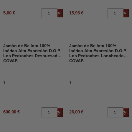
5,00 €
15,95 €
Añadir al carrito
Añad
Jamón de Bellota 100%
Jamón de Bellota 100%
Ibérico Alta Expresión D.O.P.
Ibérico Alta Expresión D.O.P.
Los Pedroches Deshuesado,
Los Pedroches Loncheado,
COVAP.
COVAP.
1
1
600,00 €
26,00 €
Añadir al carrito
Añad