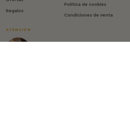
Política de cookies
Regalos
Condiciones de venta
ATENCION
Israel Romero
CEO y fundador de Made in Spain
Gourmet
Habla con Israel Romero, tu asesor gastronómico:
🇪🇸 🇬🇧 🇫🇷
+34 622 713 817
info@madeinspain.store
Lunes - Viernes