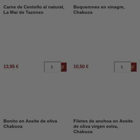
Carne de Centollo al natural,
Boquerones en vinagre,
La Mar de Tazones
Chabuca
13,95 €
10,50 €
Añadir al carrito
Añad
Bonito en Aceite de oliva
Filetes de anchoa en Aceite
Chabuca
de oliva virgen extra,
Chabuca