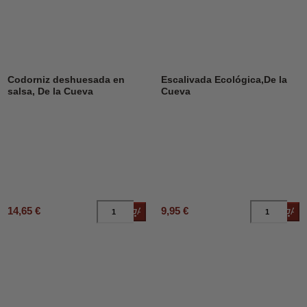
Codorniz deshuesada en
Escalivada Ecológica,De la
salsa, De la Cueva
Cueva
14,65 €
9,95 €
Añadir al carrito
Añad