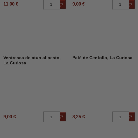
11,00 €
9,00 €
Añadir al carrito
Añad
Ventresca de atún al pesto,
Paté de Centollo, La Curiosa
La Curiosa
9,00 €
8,25 €
Añadir al carrito
Añad