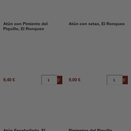
Atún con Pimiento del
Atún con setas, El Ronqueo
Piquillo, El Ronqueo
9,40 €
9,00 €
Añadir al carrito
Añad
DESCUENTO
12%
Atún Encebollado, El
Pimientos del Piquillo