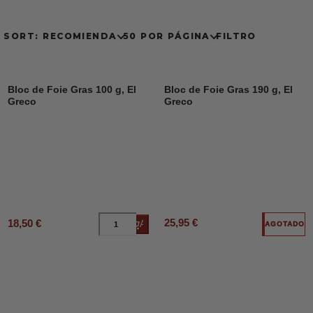
SORT: RECOMIENDA
50 POR PÁGINA
FILTRO
Bloc de Foie Gras 100 g, El
Bloc de Foie Gras 190 g, El
Greco
Greco
25,95 €
18,50 €
Añadir al carrito
AGOTADO