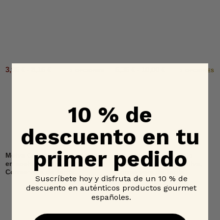
3,95 € - 8,15 €
5,35 € - 10,00 €
2 OPCIONES
2 OPCIONES
10 % de
descuento en tu
primer pedido
Melva Canutera de Andalucía
Tarantelo de Atún Rojo
en aceite de oliva,
Salvaje en aceite de oliva,
Conservera de Tarifa
Conservera de Tarifa
Suscríbete hoy y disfruta de un 10 % de
descuento en auténticos productos gourmet
españoles.