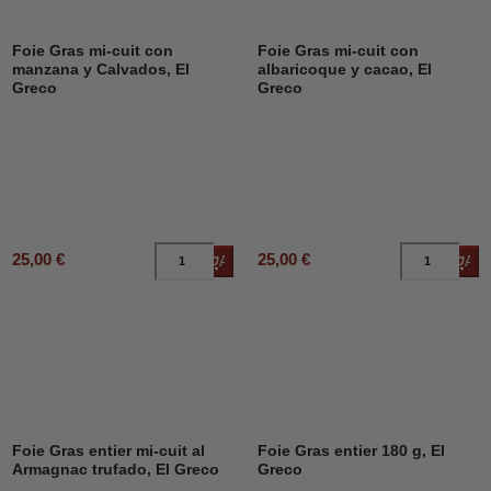
Foie Gras mi-cuit con
Foie Gras mi-cuit con
manzana y Calvados, El
albaricoque y cacao, El
Greco
Greco
25,00 €
25,00 €
Añadir al carrito
Añad
Foie Gras entier mi-cuit al
Foie Gras entier 180 g, El
Armagnac trufado, El Greco
Greco