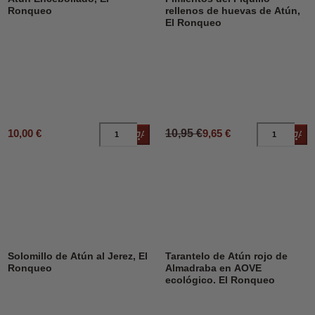
Ronqueo
rellenos de huevas de Atún,
El Ronqueo
10,00 €
10,95 €
9,65 €
Añadir al carrito
Añad
Solomillo de Atún al Jerez, El
Tarantelo de Atún rojo de
Ronqueo
Almadraba en AOVE
ecológico. El Ronqueo