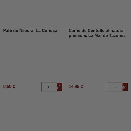
Paté de Nécora, La Curiosa
Carne de Centollo al natural
premium, La Mar de Tazones
8,50 €
14,95 €
Añadir al carrito
Añad