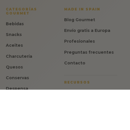
CATEGORÍAS
MADE IN SPAIN
GOURMET
Blog Gourmet
Bebidas
Envío gratis a Europa
Snacks
Profesionales
Aceites
Preguntas frecuentes
Charcutería
Contacto
Quesos
Conservas
RECURSOS
Despensa
Aviso legal
Dulces
Política de privacidad
Ofertas
Política de cookies
Regalos
Condiciones de venta