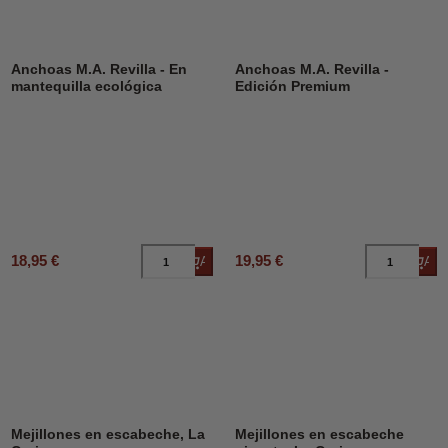
Anchoas M.A. Revilla - En
Anchoas M.A. Revilla -
mantequilla ecológica
Edición Premium
18,95 €
19,95 €
Añadir al carrito
Añad
Mejillones en escabeche, La
Mejillones en escabeche