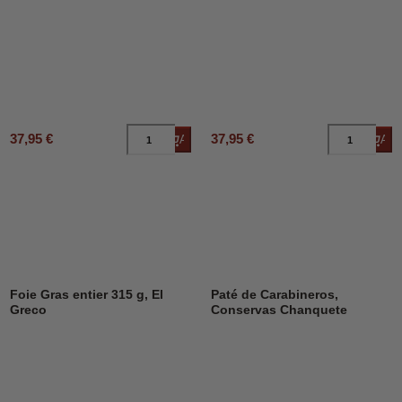
37,95 €
37,95 €
Añadir al carrito
Añad
Foie Gras entier 315 g, El
Paté de Carabineros,
Greco
Conservas Chanquete