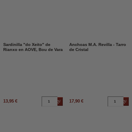
Sardinilla "do Xeito" de
Anchoas M.A. Revilla - Tarro
Rianxo en AOVE, Bou de Vara
de Cristal
13,95 €
17,90 €
Añadir al carrito
Añad