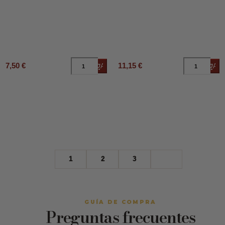
7,50 €
11,15 €
Añadir al carrito
Añad
1
2
3
GUÍA DE COMPRA
Preguntas frecuentes