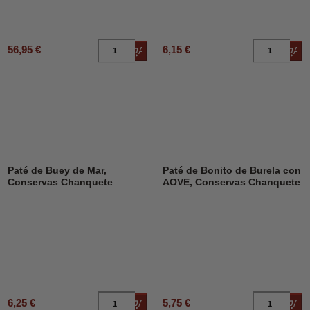
56,95 €
6,15 €
Añadir al carrito
Añad
Paté de Buey de Mar,
Paté de Bonito de Burela con
Conservas Chanquete
AOVE, Conservas Chanquete
6,25 €
5,75 €
Añadir al carrito
Añad