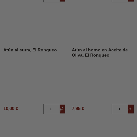
Atún al curry, El Ronqueo
Atún al horno en Aceite de
Oliva, El Ronqueo
10,00 €
7,95 €
Añadir al carrito
Añad