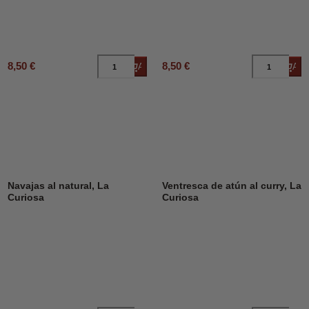
8,50 €
8,50 €
Añadir al carrito
Añad
Navajas al natural, La
Ventresca de atún al curry, La
Curiosa
Curiosa