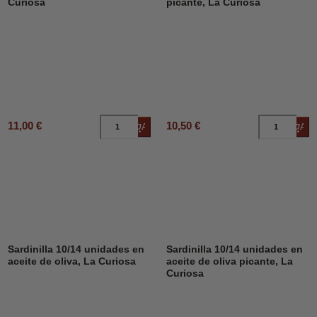
Curiosa
picante, La Curiosa
11,00 €
10,50 €
Añadir al carrito
Añad
Sardinilla 10/14 unidades en
Sardinilla 10/14 unidades en
aceite de oliva, La Curiosa
aceite de oliva picante, La
Curiosa