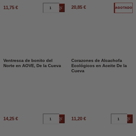
20,85 €
11,75 €
Añadir al carrito
AGOTADO
Ventresca de bonito del
Corazones de Alcachofa
Norte en AOVE, De la Cueva
Ecológicos en Aceite De la
Cueva
14,25 €
11,20 €
Añadir al carrito
Añad