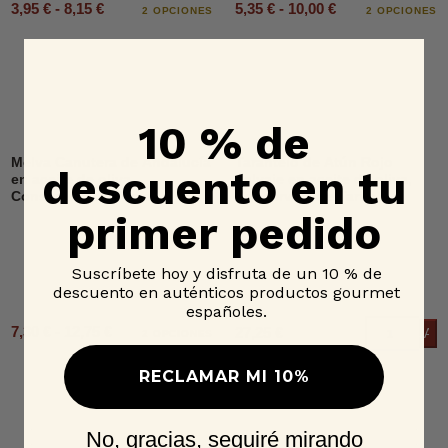
3,95 € - 8,15 €
5,35 € - 10,00 €
2 OPCIONES
2 OPCIONES
10 % de
Melva Canutera de Andalucía
Tarantelo de Atún Rojo
descuento en tu
en aceite de oliva,
Salvaje en aceite de oliva,
Conservera de Tarifa
Conservera de Tarifa
primer pedido
Suscríbete hoy y disfruta de un 10 % de
descuento en auténticos productos gourmet
españoles.
7,30 € - 12,75 €
27,25 €
Añad
2 OPCIONES
RECLAMAR MI 10%
No, gracias, seguiré mirando