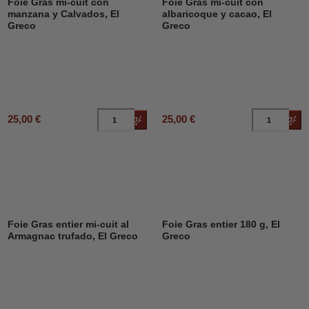
Foie Gras mi-cuit con
Foie Gras mi-cuit con
manzana y Calvados, El
albaricoque y cacao, El
Greco
Greco
25,00 €
25,00 €
Añadir al carrito
Añad
Foie Gras entier mi-cuit al
Foie Gras entier 180 g, El
Armagnac trufado, El Greco
Greco