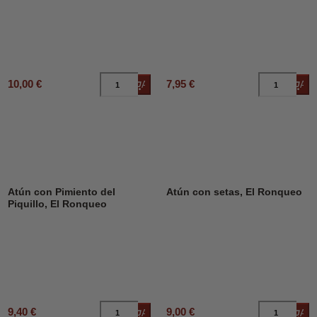
10,00 €
7,95 €
Añadir al carrito
Añad
Atún con Pimiento del
Atún con setas, El Ronqueo
Piquillo, El Ronqueo
9,40 €
9,00 €
Añadir al carrito
Añad