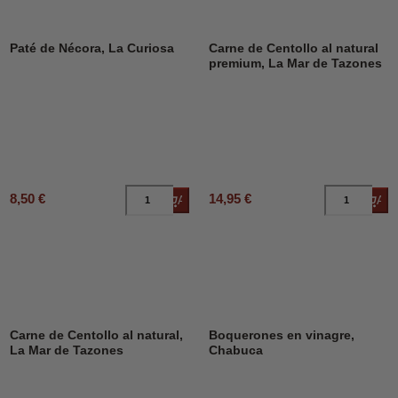
Paté de Nécora, La Curiosa
Carne de Centollo al natural
premium, La Mar de Tazones
8,50 €
14,95 €
Añadir al carrito
Añad
Carne de Centollo al natural,
Boquerones en vinagre,
La Mar de Tazones
Chabuca