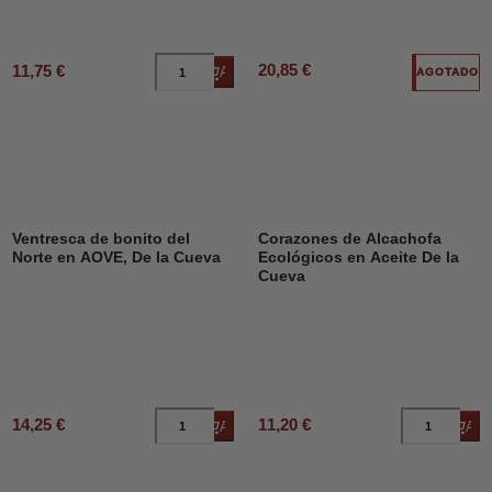
20,85 €
11,75 €
Añadir al carrito
AGOTADO
Ventresca de bonito del
Corazones de Alcachofa
Norte en AOVE, De la Cueva
Ecológicos en Aceite De la
Cueva
14,25 €
11,20 €
Añadir al carrito
Añad