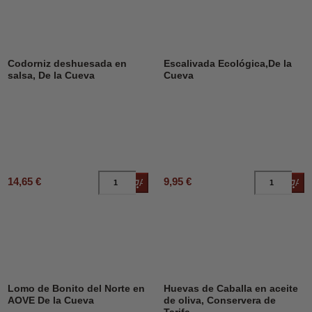
Codorniz deshuesada en
Escalivada Ecológica,De la
salsa, De la Cueva
Cueva
14,65 €
9,95 €
Añadir al carrito
Añad
Lomo de Bonito del Norte en
Huevas de Caballa en aceite
AOVE De la Cueva
de oliva, Conservera de