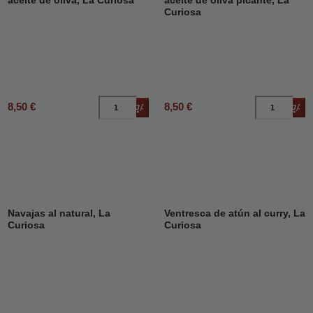
aceite de oliva, La Curiosa
aceite de oliva picante, La
Curiosa
8,50 €
8,50 €
Añadir al carrito
Añad
Navajas al natural, La
Ventresca de atún al curry, La
Curiosa
Curiosa