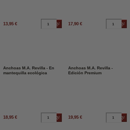
13,95 €
17,90 €
Añadir al carrito
Añad
Anchoas M.A. Revilla - En
Anchoas M.A. Revilla -
mantequilla ecológica
Edición Premium
18,95 €
19,95 €
Añadir al carrito
Añad