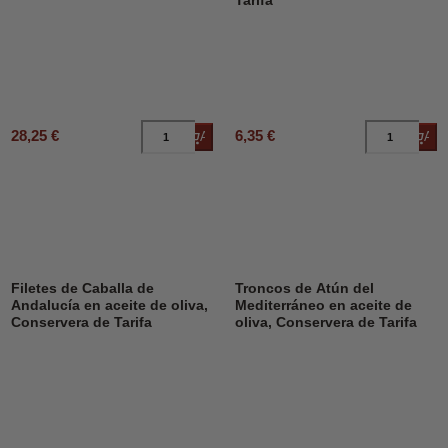
Tarifa
28,25 €
6,35 €
Añadir al carrito
Añad
Filetes de Caballa de
Troncos de Atún del
Andalucía en aceite de oliva,
Mediterráneo en aceite de
Conservera de Tarifa
oliva, Conservera de Tarifa