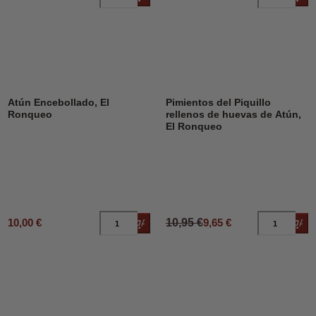
DESCUENTO
12%
Atún Encebollado, El
Pimientos del Piquillo
Ronqueo
rellenos de huevas de Atún,
El Ronqueo
10,00 €
10,95 €
9,65 €
Añadir al carrito
Añad