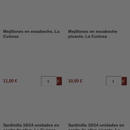
Mejillones en escabeche, La
Mejillones en escabeche
Curiosa
picante, La Curiosa
11,00 €
10,50 €
Añadir al carrito
Añad
Sardinilla 10/14 unidades en
Sardinilla 10/14 unidades en