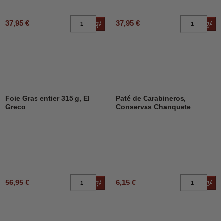
37,95 €
37,95 €
Añadir al carrito
Añad
Foie Gras entier 315 g, El
Paté de Carabineros,
Greco
Conservas Chanquete
56,95 €
6,15 €
Añadir al carrito
Añad