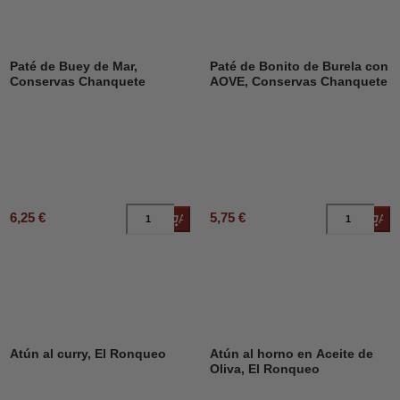
Paté de Buey de Mar,
Paté de Bonito de Burela con
Conservas Chanquete
AOVE, Conservas Chanquete
6,25 €
5,75 €
Añadir al carrito
Añad
Atún al curry, El Ronqueo
Atún al horno en Aceite de
Oliva, El Ronqueo