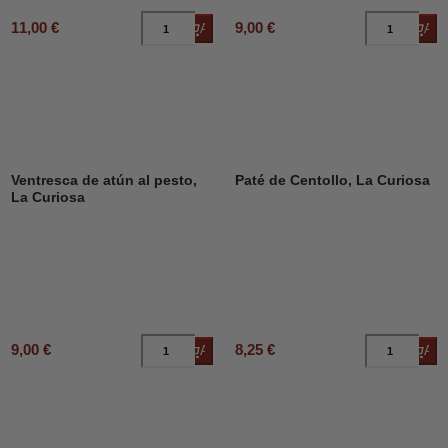
11,00 €
9,00 €
Añadir al carrito
Añad
Ventresca de atún al pesto,
Paté de Centollo, La Curiosa
La Curiosa
9,00 €
8,25 €
Añadir al carrito
Añad