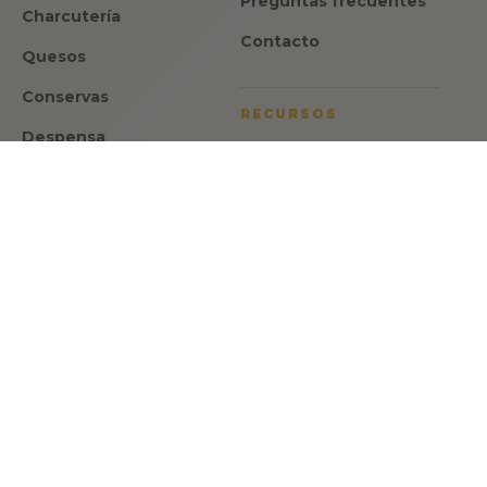
Preguntas frecuentes
Charcutería
Contacto
Quesos
Conservas
RECURSOS
Despensa
Aviso legal
Dulces
Política de privacidad
Ofertas
Política de cookies
Regalos
Condiciones de venta
ATENCION
Israel Romero
CEO y fundador de Made in Spain