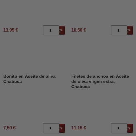
13,95 €
10,50 €
Añadir al carrito
Añad
Bonito en Aceite de oliva
Filetes de anchoa en Aceite
Chabuca
de oliva virgen extra,
Chabuca
7,50 €
11,15 €
Añadir al carrito
Añad