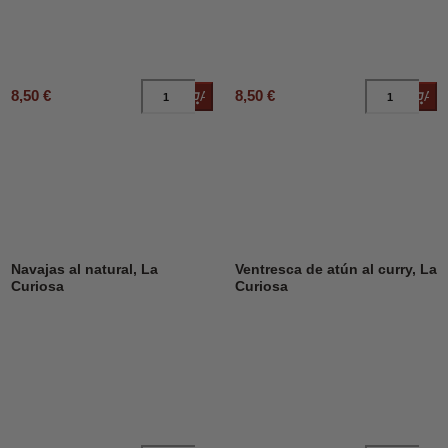
8,50 €
8,50 €
Añadir al carrito
Añad
Navajas al natural, La
Ventresca de atún al curry, La
Curiosa
Curiosa