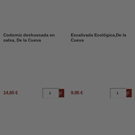
Codorniz deshuesada en
Escalivada Ecológica,De la
salsa, De la Cueva
Cueva
14,65 €
9,95 €
Añadir al carrito
Añad