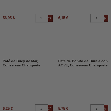
56,95 €
6,15 €
Añadir al carrito
Añad
Paté de Buey de Mar,
Paté de Bonito de Burela con
Conservas Chanquete
AOVE, Conservas Chanquete
6,25 €
5,75 €
Añadir al carrito
Añad