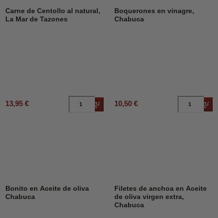
Carne de Centollo al natural,
Boquerones en vinagre,
La Mar de Tazones
Chabuca
13,95 €
10,50 €
Añadir al carrito
Añad
Bonito en Aceite de oliva
Filetes de anchoa en Aceite
Chabuca
de oliva virgen extra,
Chabuca