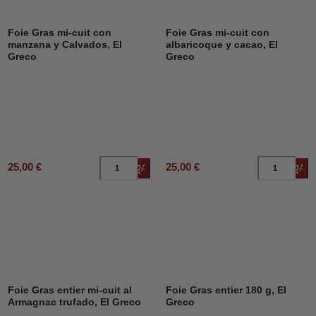
Foie Gras mi-cuit con
Foie Gras mi-cuit con
manzana y Calvados, El
albaricoque y cacao, El
Greco
Greco
25,00 €
25,00 €
Añadir al carrito
Añad
Foie Gras entier mi-cuit al
Foie Gras entier 180 g, El
Armagnac trufado, El Greco
Greco