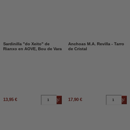
Sardinilla "do Xeito" de
Anchoas M.A. Revilla - Tarro
Rianxo en AOVE, Bou de Vara
de Cristal
13,95 €
17,90 €
Añadir al carrito
Añad