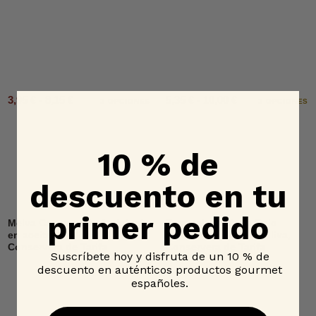
3,95 € - 8,15 €
5,35 € - 10,00 €
2 OPCIONES
2 OPCIONES
10 % de
descuento en tu
primer pedido
Melva Canutera de Andalucía
Tarantelo de Atún Rojo
en aceite de oliva,
Salvaje en aceite de oliva,
Conservera de Tarifa
Conservera de Tarifa
Suscríbete hoy y disfruta de un 10 % de
descuento en auténticos productos gourmet
españoles.