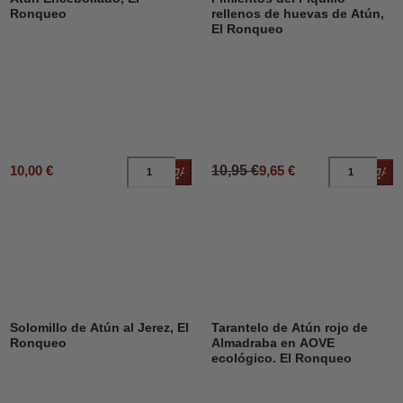
Ronqueo
rellenos de huevas de Atún,
El Ronqueo
10,00 €
10,95 €
9,65 €
Añadir al carrito
Añad
Solomillo de Atún al Jerez, El
Tarantelo de Atún rojo de
Ronqueo
Almadraba en AOVE
ecológico. El Ronqueo