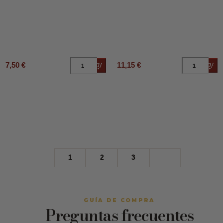
7,50 €
11,15 €
Añadir al carrito
Añad
1
2
3
GUÍA DE COMPRA
Preguntas frecuentes