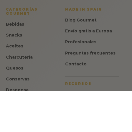
CATEGORÍAS
MADE IN SPAIN
GOURMET
Blog Gourmet
Bebidas
Envío gratis a Europa
Snacks
Profesionales
Aceites
Preguntas frecuentes
Charcutería
Contacto
Quesos
Conservas
RECURSOS
Despensa
Aviso legal
Dulces
Política de privacidad
Ofertas
Política de cookies
Regalos
Condiciones de venta