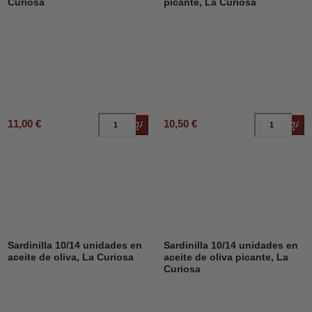
Curiosa
picante, La Curiosa
11,00 €
10,50 €
Añadir al carrito
Añad
Sardinilla 10/14 unidades en
Sardinilla 10/14 unidades en
aceite de oliva, La Curiosa
aceite de oliva picante, La
Curiosa