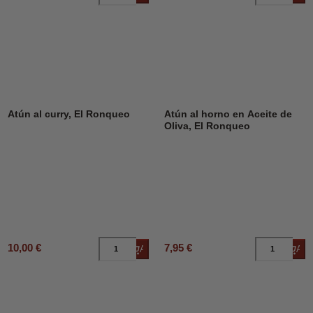
Atún al curry, El Ronqueo
Atún al horno en Aceite de
Oliva, El Ronqueo
10,00 €
7,95 €
Añadir al carrito
Añad