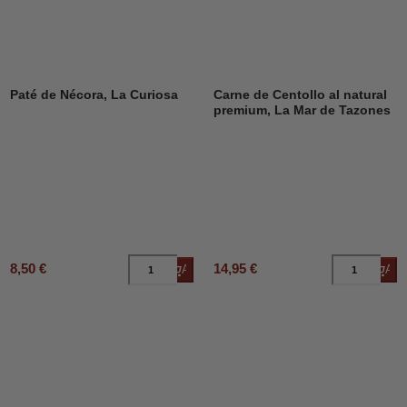
Paté de Nécora, La Curiosa
Carne de Centollo al natural
premium, La Mar de Tazones
8,50 €
14,95 €
Añadir al carrito
Añad