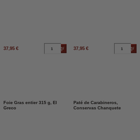
37,95 €
37,95 €
Añadir al carrito
Añad
Foie Gras entier 315 g, El
Paté de Carabineros,
Greco
Conservas Chanquete