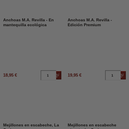
Anchoas M.A. Revilla - En
Anchoas M.A. Revilla -
mantequilla ecológica
Edición Premium
18,95 €
19,95 €
Añadir al carrito
Añad
Mejillones en escabeche, La
Mejillones en escabeche