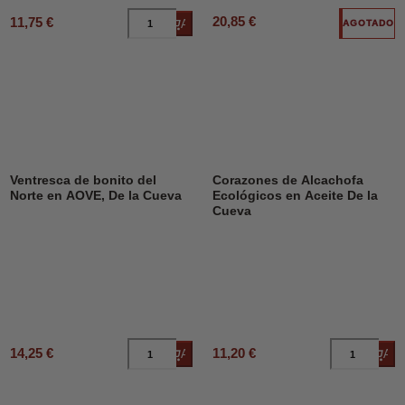
20,85 €
11,75 €
Añadir al carrito
AGOTADO
Ventresca de bonito del
Corazones de Alcachofa
Norte en AOVE, De la Cueva
Ecológicos en Aceite De la
Cueva
14,25 €
11,20 €
Añadir al carrito
Añad