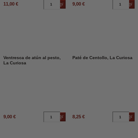
11,00 €
9,00 €
Añadir al carrito
Añad
Ventresca de atún al pesto,
Paté de Centollo, La Curiosa
La Curiosa
9,00 €
8,25 €
Añadir al carrito
Añad