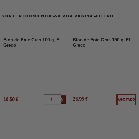
SORT: RECOMIENDA
50 POR PÁGINA
FILTRO
Bloc de Foie Gras 100 g, El
Bloc de Foie Gras 190 g, El
Greco
Greco
25,95 €
18,50 €
Añadir al carrito
AGOTADO