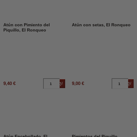
Atún con Pimiento del
Atún con setas, El Ronqueo
Piquillo, El Ronqueo
9,40 €
9,00 €
Añadir al carrito
Añad
DESCUENTO
12%
Atún Encebollado, El
Pimientos del Piquillo