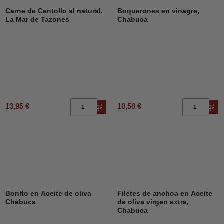
Carne de Centollo al natural,
Boquerones en vinagre,
La Mar de Tazones
Chabuca
13,95 €
10,50 €
Añadir al carrito
Añad
Bonito en Aceite de oliva
Filetes de anchoa en Aceite
Chabuca
de oliva virgen extra,
Chabuca