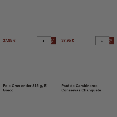
37,95 €
37,95 €
Añadir al carrito
Añad
Foie Gras entier 315 g, El
Paté de Carabineros,
Greco
Conservas Chanquete