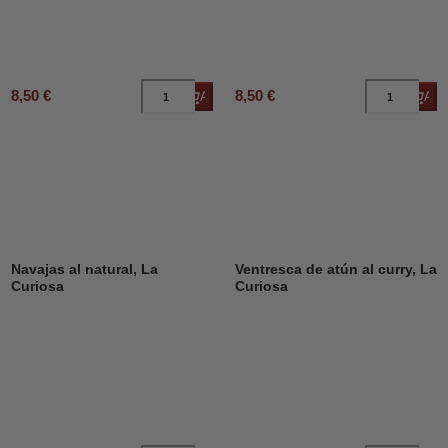
8,50 €
8,50 €
Añadir al carrito
Añad
Navajas al natural, La
Ventresca de atún al curry, La
Curiosa
Curiosa