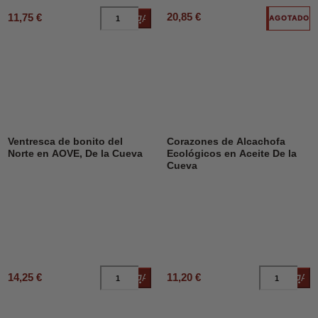
20,85 €
11,75 €
Añadir al carrito
AGOTADO
Ventresca de bonito del
Corazones de Alcachofa
Norte en AOVE, De la Cueva
Ecológicos en Aceite De la
Cueva
14,25 €
11,20 €
Añadir al carrito
Añad