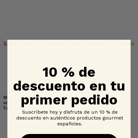
3,95 € - 8,15 €
5,35 € - 10,00 €
2 OPCIONES
2 OPCIONES
10 % de
descuento en tu
primer pedido
Melva Canutera de Andalucía
Tarantelo de Atún Rojo
en aceite de oliva,
Salvaje en aceite de oliva,
Conservera de Tarifa
Conservera de Tarifa
Suscríbete hoy y disfruta de un 10 % de
descuento en auténticos productos gourmet
españoles.