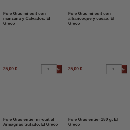
Foie Gras mi-cuit con
Foie Gras mi-cuit con
manzana y Calvados, El
albaricoque y cacao, El
Greco
Greco
25,00 €
25,00 €
Añadir al carrito
Añad
Foie Gras entier mi-cuit al
Foie Gras entier 180 g, El
Armagnac trufado, El Greco
Greco