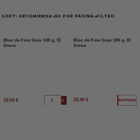
SORT: RECOMIENDA
50 POR PÁGINA
FILTRO
Bloc de Foie Gras 100 g, El
Bloc de Foie Gras 190 g, El
Greco
Greco
25,95 €
18,50 €
Añadir al carrito
AGOTADO