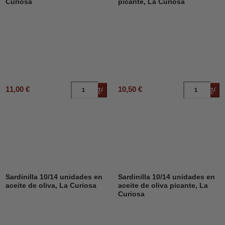
Curiosa
picante, La Curiosa
11,00 €
10,50 €
Añadir al carrito
Añad
Sardinilla 10/14 unidades en
Sardinilla 10/14 unidades en
aceite de oliva, La Curiosa
aceite de oliva picante, La
Curiosa