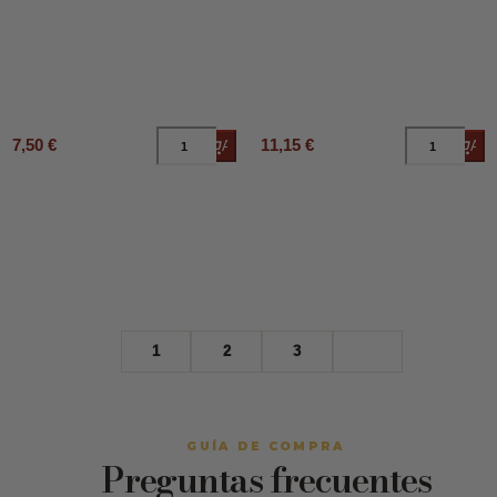
7,50 €
11,15 €
Añadir al carrito
Añad
1
2
3
GUÍA DE COMPRA
Preguntas frecuentes