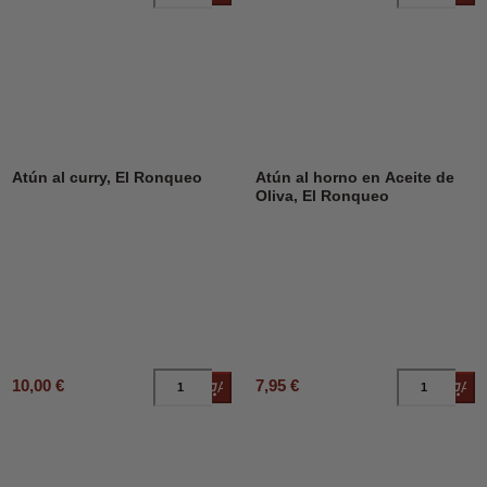
Atún al curry, El Ronqueo
Atún al horno en Aceite de
Oliva, El Ronqueo
10,00 €
7,95 €
Añadir al carrito
Añad