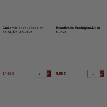
Codorniz deshuesada en
Escalivada Ecológica,De la
salsa, De la Cueva
Cueva
14,65 €
9,95 €
Añadir al carrito
Añad