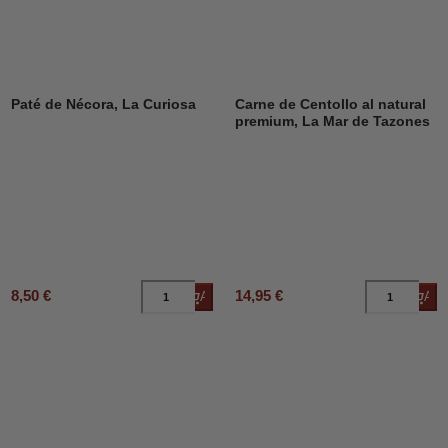
Paté de Nécora, La Curiosa
Carne de Centollo al natural
premium, La Mar de Tazones
8,50 €
14,95 €
Añadir al carrito
Añad