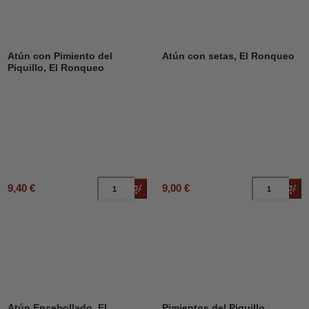
Atún con Pimiento del
Atún con setas, El Ronqueo
Piquillo, El Ronqueo
9,40 €
9,00 €
Añadir al carrito
Añad
DESCUENTO
12%
Atún Encebollado, El
Pimientos del Piquillo