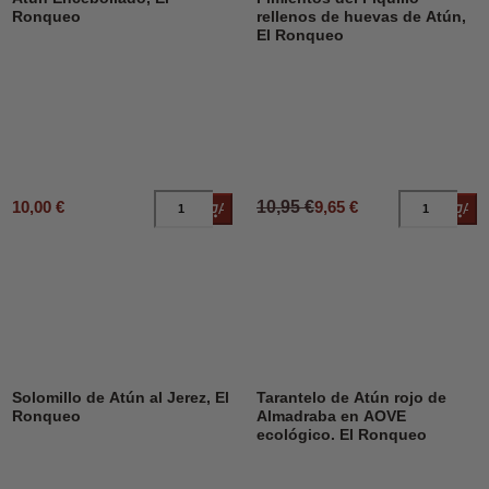
Ronqueo
rellenos de huevas de Atún,
El Ronqueo
10,00 €
10,95 €
9,65 €
Añadir al carrito
Añad
Solomillo de Atún al Jerez, El
Tarantelo de Atún rojo de
Ronqueo
Almadraba en AOVE
ecológico. El Ronqueo