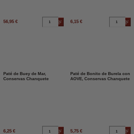
56,95 €
6,15 €
Añadir al carrito
Añad
Paté de Buey de Mar,
Paté de Bonito de Burela con
Conservas Chanquete
AOVE, Conservas Chanquete
6,25 €
5,75 €
Añadir al carrito
Añad