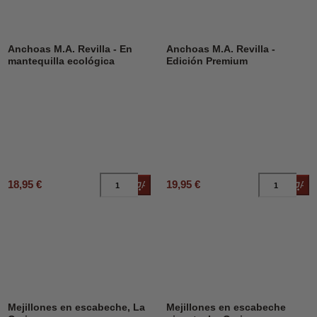
Anchoas M.A. Revilla - En
Anchoas M.A. Revilla -
mantequilla ecológica
Edición Premium
18,95 €
19,95 €
Añadir al carrito
Añad
Mejillones en escabeche, La
Mejillones en escabeche