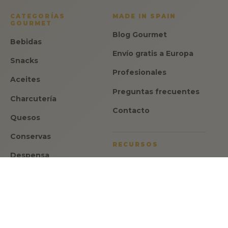
CATEGORÍAS
MADE IN SPAIN
GOURMET
Blog Gourmet
Bebidas
Envío gratis a Europa
Snacks
Profesionales
Aceites
Preguntas frecuentes
Charcutería
Contacto
Quesos
Conservas
RECURSOS
Despensa
Aviso legal
Dulces
Política de privacidad
Ofertas
Política de cookies
Regalos
Condiciones de venta