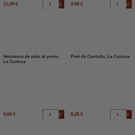
11,00 €
9,00 €
Añadir al carrito
Añad
Ventresca de atún al pesto,
Paté de Centollo, La Curiosa
La Curiosa
9,00 €
8,25 €
Añadir al carrito
Añad