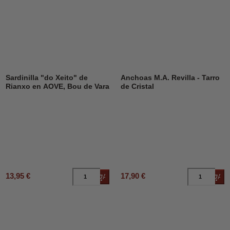
Sardinilla "do Xeito" de
Anchoas M.A. Revilla - Tarro
Rianxo en AOVE, Bou de Vara
de Cristal
13,95 €
17,90 €
Añadir al carrito
Añad