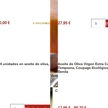
0,00 €
27,95 €
6 OPCIONES
Salsas y cond
14 unidades en aceite de oliva,
Aceite de Oliva Virgen Extra 
Temprana, Coupage Ecológico
Senda
Quesos de Vaca
Conservas Veganas
17,95 € - 89,70 €