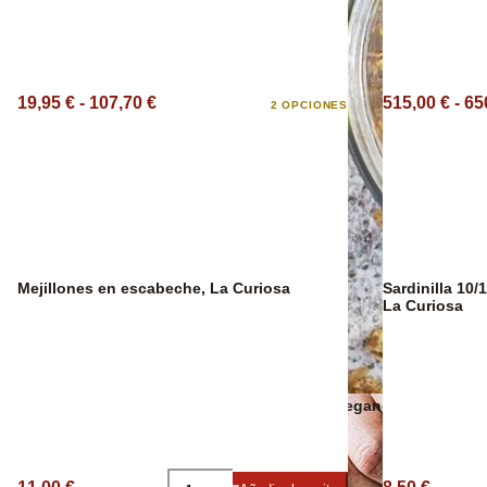
Sangría Premium
19,95 € - 107,70 €
515,00 € - 65
2 OPCIONES
Mejillones en escabeche, La Curiosa
Sardinilla 10/
La Curiosa
Snacks veganos