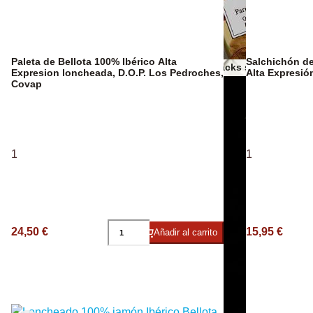
Espumosos
Paleta de Bellota 100% Ibérico Alta
Salchichón de
Otros snacks salados
Expresion loncheada, D.O.P. Los Pedroches,
Alta Expresió
Covap
Aceites AOVE
1
1
24,50 €
15,95 €
Añadir al carrito