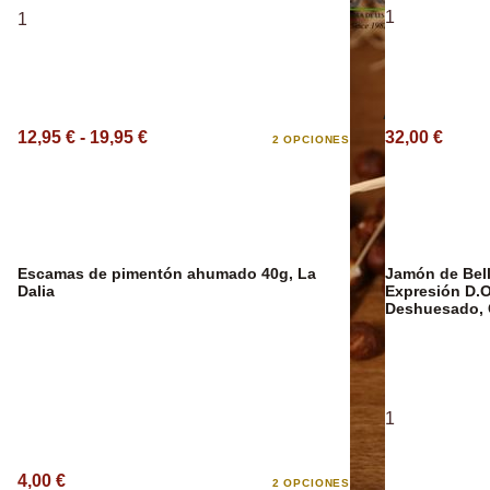
1
1
Aceite Aromát
12,95 € - 19,95 €
32,00 €
2 OPCIONES
Escamas de pimentón ahumado 40g, La
Jamón de Bell
Dalia
Expresión D.O
Deshuesado, 
1
4,00 €
2 OPCIONES