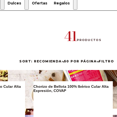
Dulces
Ofertas
Regalos
Regalos
de
Navidad
41
Estuches
de regalo
PRODUCTOS
Regalos
Gourmet
SORT: RECOMIENDA
50 POR PÁGINA
FILTRO
o Cular Alta
Chorizo de Bellota 100% Ibérico Cular Alta
Expresión, COVAP
Sucralín