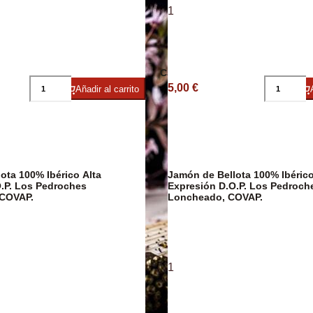
1
ico
Embutidos
Caviar
Arroces y Leg
5,00 €
Añadir al carrito
ota 100% Ibérico Alta
Jamón de Bellota 100% Ibérico
.P. Los Pedroches
Expresión D.O.P. Los Pedroch
COVAP.
Loncheado, COVAP.
1
Caldos y Crem