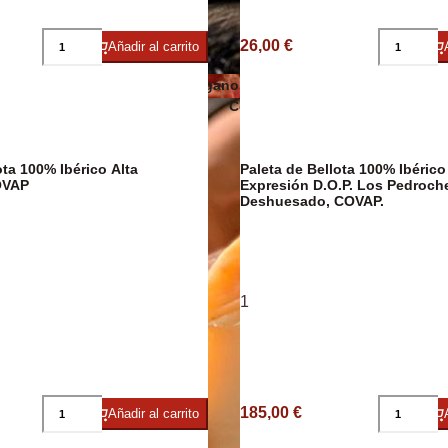
Embutidos y jamón ecológicos
26,00 €
Añadir al carrito
Quesos veganos
ico/Vegano
Conservas de carne, patés y foi
ta 100% Ibérico Alta
Paleta de Bellota 100% Ibérico
OVAP
Expresión D.O.P. Los Pedroch
Deshuesado, COVAP.
Cavas y
1
Jamón Ibérico
185,00 €
Añadir al carrito