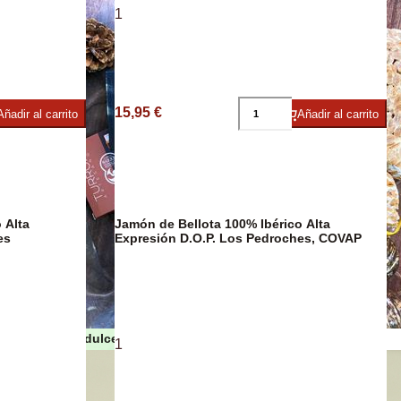
1
umbres
15,95 €
Añadir al carrito
Añadir al carrito
 Alta
Jamón de Bellota 100% Ibérico Alta
es
Expresión D.O.P. Los Pedroches, COVAP
Turrones y dulces de Navidad
1
as