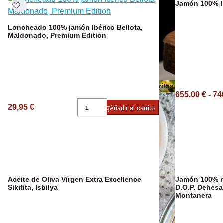
Jamón 100% I
Loncheado 100% jamón Ibérico Bellota,
Maldonado, Premium Edition
Vino Ecológico
Otros aceites
Patatas Fritas
655,00 € - 74
29,95 €
Añadir al carrito
Aceite de Oliva Virgen Extra Excellence
Jamón 100% ra
Sikitita, Isbilya
D.O.P. Dehesa
Montanera