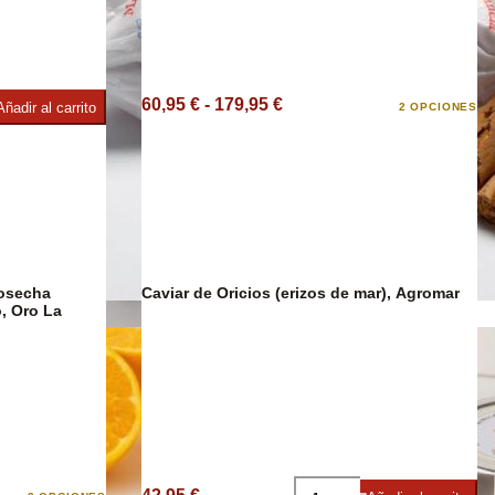
60,95 € - 179,95 €
Añadir al carrito
2 OPCIONES
imentos
Cosecha
Caviar de Oricios (erizos de mar), Agromar
, Oro La
Confitería