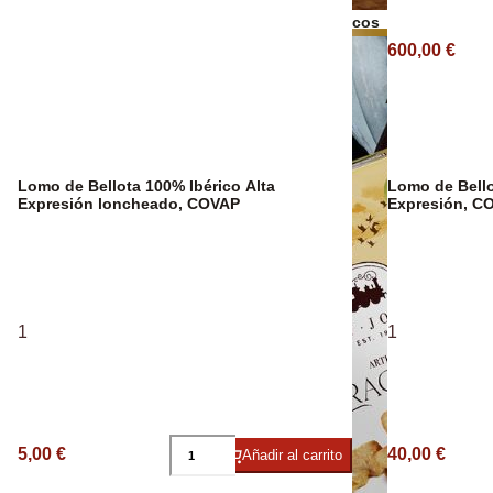
Bebidas Espirituosas
Frutos secos
600,00 €
Aceite Ecológ
Lomo de Bellota 100% Ibérico Alta
Lomo de Bello
Expresión loncheado, COVAP
Expresión, C
1
1
5,00 €
40,00 €
Añadir al carrito