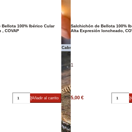
Pasta
 Bellota 100% Ibérico Cular
Salchichón de Bellota 100% Ib
n , COVAP
Alta Expresión loncheado, C
Quesos de Cabra
 Premium
Conservas de pescado y maris
1
5,00 €
Añadir al carrito