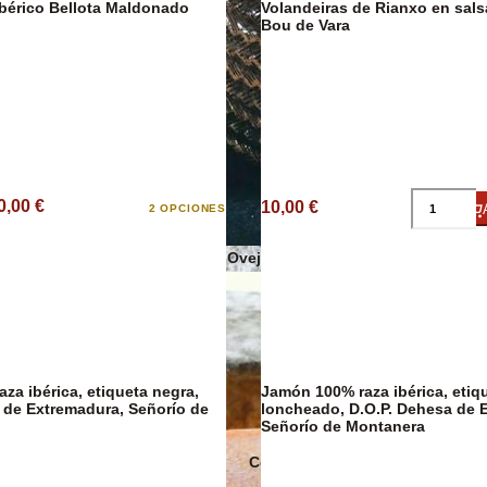
bérico Bellota Maldonado
Volandeiras de Rianxo en salsa marinera,
Bou de Vara
Sobrasadas
Sales y Espec
0,00 €
10,00 €
2 OPCIONES
Quesos de Oveja
za ibérica, etiqueta negra,
Jamón 100% raza ibérica, etiq
 de Extremadura, Señorío de
loncheado, D.O.P. Dehesa de 
Señorío de Montanera
Conservas Ecológicas