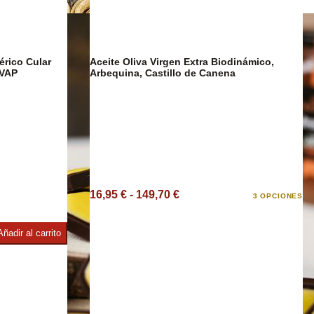
Café y Te
érico Cular
Aceite Oliva Virgen Extra Biodinámico,
DESCUENTO
OVAP
Arbequina, Castillo de Canena
co
16,95 € - 149,70 €
3 OPCIONES
Añadir al carrito