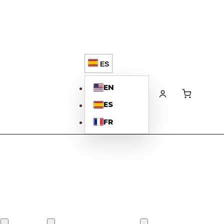
ES
EN
ES
FR