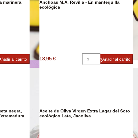
Anchoas M.A. Revilla - En mantequilla
DESCUENTO
23%
ecológica
ies
18,95 €
Añadir al carrito
Añadir al carrito
Chocolate
ueta negra,
Aceite de Oliva Virgen Extra Lagar del Soto
Extremadura,
ecológico Lata, Jacoliva