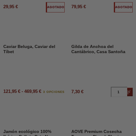
29,95 €
79,95 €
AGOTADO
AGOTADO
Caviar Beluga, Caviar del
Gilda de Anchoa del
Tíbet
Cantábrico, Casa Santoña
121,95 € - 469,95 €
7,30 €
Añad
3 OPCIONES
Jamón ecológico 100%
AOVE Premium Cosecha