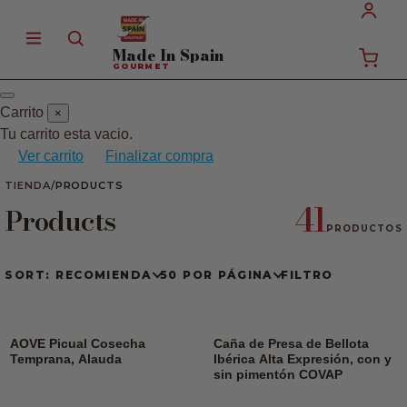
Made In
Spain
GOURMET
Carrito
×
Tu carrito esta vacio.
Ver carrito
Finalizar compra
TIENDA
/
PRODUCTS
41
Products
PRODUCTOS
SORT: RECOMIENDA
50 POR PÁGINA
FILTRO
AOVE Picual Cosecha
Caña de Presa de Bellota
Temprana, Alauda
Ibérica Alta Expresión, con y
sin pimentón COVAP