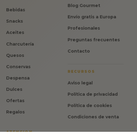
Blog Gourmet
Bebidas
Envío gratis a Europa
Snacks
Profesionales
Aceites
Preguntas frecuentes
Charcutería
Contacto
Quesos
Conservas
RECURSOS
Despensa
Aviso legal
Dulces
Política de privacidad
Ofertas
Política de cookies
Regalos
Condiciones de venta
ATENCION