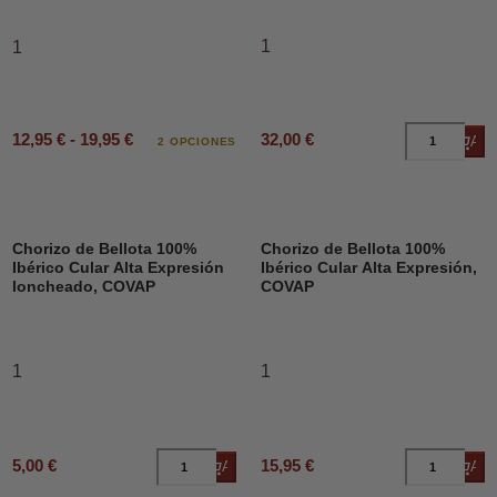
1
1
12,95 € - 19,95 €
32,00 €
Añad
2 OPCIONES
Chorizo de Bellota 100%
Chorizo de Bellota 100%
Ibérico Cular Alta Expresión
Ibérico Cular Alta Expresión,
loncheado, COVAP
COVAP
1
1
5,00 €
15,95 €
Añadir al carrito
Añad