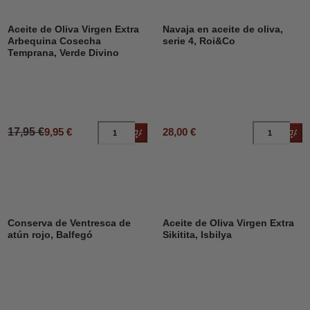
DESCUENTO
45%
Aceite de Oliva Virgen Extra
Navaja en aceite de oliva,
Arbequina Cosecha
serie 4, Roi&Co
Temprana, Verde Divino
17,95 €
9,95 €
28,00 €
Añadir al carrito
Añad
Conserva de Ventresca de
Aceite de Oliva Virgen Extra
atún rojo, Balfegó
Sikitita, Isbilya