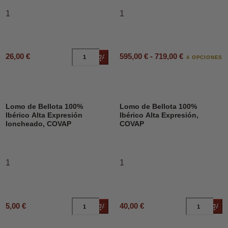
1
1
595,00 € - 719,00 €
26,00 €
Añadir al carrito
4 OPCIONES
Lomo de Bellota 100%
Lomo de Bellota 100%
Ibérico Alta Expresión
Ibérico Alta Expresión,
loncheado, COVAP
COVAP
1
1
5,00 €
40,00 €
Añadir al carrito
Añad