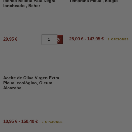
Ibérico Bellota Pata Negra
Temprana Picual, Elogio
loncheado , Beher
25,00 € - 147,95 €
29,95 €
Añadir al carrito
2 OPCIONES
Aceite de Oliva Virgen Extra
Picual ecológico, Oleum
Alcazaba
10,95 € - 158,40 €
3 OPCIONES