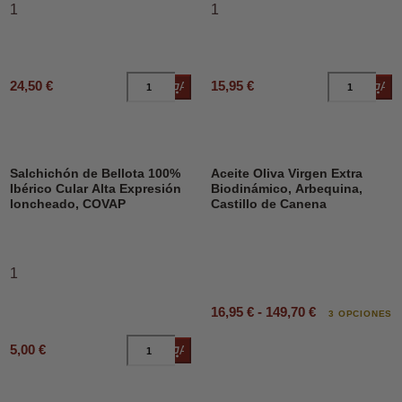
1
1
24,50 €
15,95 €
Añadir al carrito
Añad
DESCUENTO
Salchichón de Bellota 100%
Aceite Oliva Virgen Extra
Ibérico Cular Alta Expresión
Biodinámico, Arbequina,
loncheado, COVAP
Castillo de Canena
1
16,95 € - 149,70 €
3 OPCIONES
5,00 €
Añadir al carrito