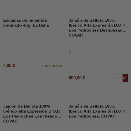
Escamas de pimentón
Jamón de Bellota 100%
ahumado 40g, La Dalia
Ibérico Alta Expresión D.O.P.
Los Pedroches Deshuesado,
COVAP.
1
4,00 €
2 OPCIONES
600,00 €
Añad
Jamón de Bellota 100%
Jamón de Bellota 100%
Ibérico Alta Expresión D.O.P.
Ibérico Alta Expresión D.O.P.
Los Pedroches Loncheado,
Los Pedroches, COVAP
COVAP.