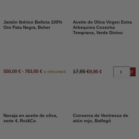
DESCUENTO
45%
Jamón Ibérico Bellota 100%
Aceite de Oliva Virgen Extra
Oro Pata Negra, Beher
Arbequina Cosecha
Temprana, Verde Divino
550,00 € - 763,65 €
17,95 €
9,95 €
Añad
6 OPCIONES
Navaja en aceite de oliva,
Conserva de Ventresca de
serie 4, Roi&Co
atún rojo, Balfegó