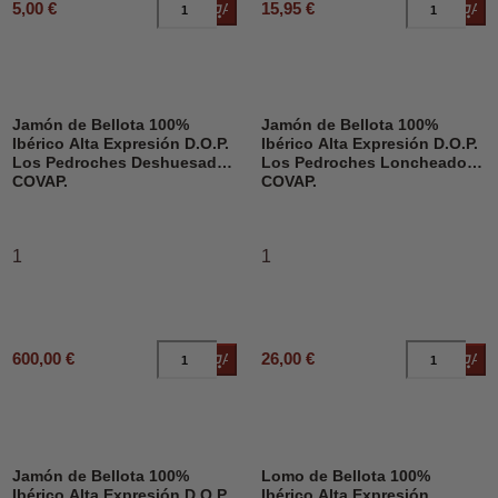
5,00 €
15,95 €
Añadir al carrito
Añad
Jamón de Bellota 100%
Jamón de Bellota 100%
Ibérico Alta Expresión D.O.P.
Ibérico Alta Expresión D.O.P.
Los Pedroches Deshuesado,
Los Pedroches Loncheado,
COVAP.
COVAP.
1
1
600,00 €
26,00 €
Añadir al carrito
Añad
Jamón de Bellota 100%
Lomo de Bellota 100%
Ibérico Alta Expresión D.O.P.
Ibérico Alta Expresión