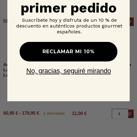
primer pedido
Suscríbete hoy y disfruta de un 10 % de
515,00 € - 650,00 €
27,95 €
Añad
6 OPCIONES
descuento en auténticos productos gourmet
españoles.
RECLAMAR MI 10%
Aceite de Oliva Virgen Extra
Mejillones en escabeche, La
No, gracias, seguiré mirando
Lagar del Soto ecológico
Curiosa
Lata, Jacoliva
60,95 € - 179,95 €
11,00 €
Añad
2 OPCIONES