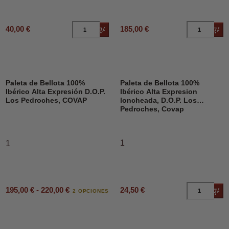
40,00 €
185,00 €
Añadir al carrito
Añad
Paleta de Bellota 100%
Paleta de Bellota 100%
Ibérico Alta Expresión D.O.P.
Ibérico Alta Expresion
Los Pedroches, COVAP
loncheada, D.O.P. Los
Pedroches, Covap
1
1
195,00 € - 220,00 €
24,50 €
Añad
2 OPCIONES