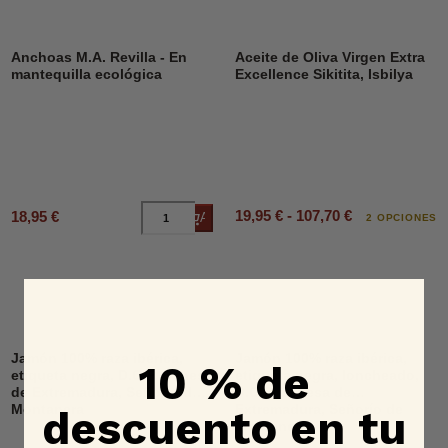
Anchoas M.A. Revilla - En
Aceite de Oliva Virgen Extra
mantequilla ecológica
Excellence Sikitita, Isbilya
19,95 € - 107,70 €
18,95 €
Añadir al carrito
2 OPCIONES
Jamón 100% raza ibérica,
Jamón 100% raza ibérica,
10 % de
etiqueta negra, D.O.P. Dehesa
etiqueta negra, loncheado,
de Extremadura, Señorío de
D.O.P. Dehesa de
descuento en tu
Montanera
Extremadura, Señorío de
Montanera