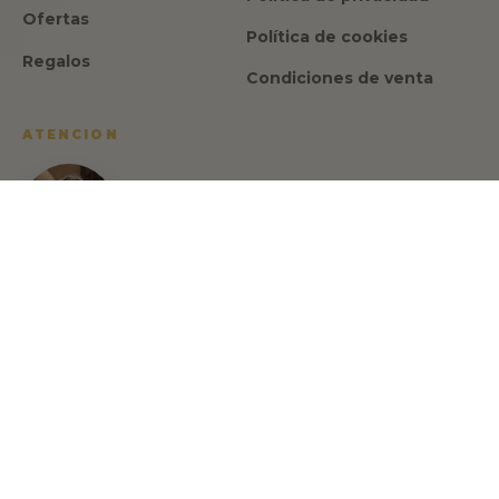
Ofertas
Política de cookies
Regalos
Condiciones de venta
ATENCION
Israel Romero
CEO y fundador de Made in Spain
Gourmet
Habla con Israel Romero, tu asesor gastronómico:
🇪🇸 🇬🇧 🇫🇷
+34 622 713 817
info@madeinspain.store