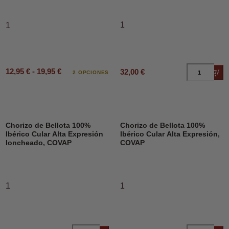
1
1
12,95 € - 19,95 €
32,00 €
Añad
2 OPCIONES
Chorizo de Bellota 100%
Chorizo de Bellota 100%
Ibérico Cular Alta Expresión
Ibérico Cular Alta Expresión,
loncheado, COVAP
COVAP
1
1