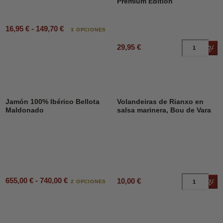
Premium Edition
16,95 € - 149,70 €
3 OPCIONES
29,95 €
Añad
DESCUENTO
23%
Jamón 100% Ibérico Bellota
Volandeiras de Rianxo en
Maldonado
salsa marinera, Bou de Vara
655,00 € - 740,00 €
10,00 €
Añad
2 OPCIONES