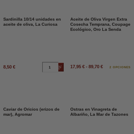
Sardinilla 10/14 unidades en
Aceite de Oliva Virgen Extra
aceite de oliva, La Curiosa
Cosecha Temprana, Coupage
Ecológico, Oro La Senda
17,95 € - 89,70 €
8,50 €
Añadir al carrito
2 OPCIONES
Caviar de Oricios (erizos de
Ostras en Vinagreta de
mar), Agromar
Albariño, La Mar de Tazones