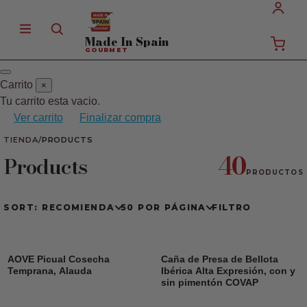
Made In
Spain
GOURMET
Carrito
×
Tu carrito esta vacio.
Ver carrito
Finalizar compra
TIENDA
/
PRODUCTS
40
Products
PRODUCTOS
SORT: RECOMIENDA
50 POR PÁGINA
FILTRO
AOVE Picual Cosecha
Caña de Presa de Bellota
Temprana, Alauda
Ibérica Alta Expresión, con y
sin pimentón COVAP