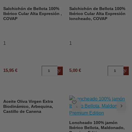
Salchichón de Bellota 100%
Salchichón de Bellota 100%
Ibérico Cular Alta Expresión ,
Ibérico Cular Alta Expresión
COVAP
loncheado, COVAP
1
1
15,95 €
5,00 €
Añadir al carrito
Añad
DESCUENTO
Aceite Oliva Virgen Extra
Biodinámico, Arbequina,
Castillo de Canena
Loncheado 100% jamón
Ibérico Bellota, Maldonado,