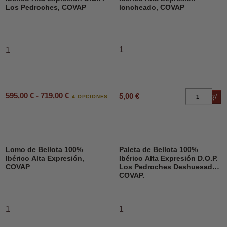
Los Pedroches, COVAP
loncheado, COVAP
1
1
595,00 € - 719,00 €
5,00 €
Añad
4 OPCIONES
Lomo de Bellota 100%
Paleta de Bellota 100%
Ibérico Alta Expresión,
Ibérico Alta Expresión D.O.P.
COVAP
Los Pedroches Deshuesado,
COVAP.
1
1