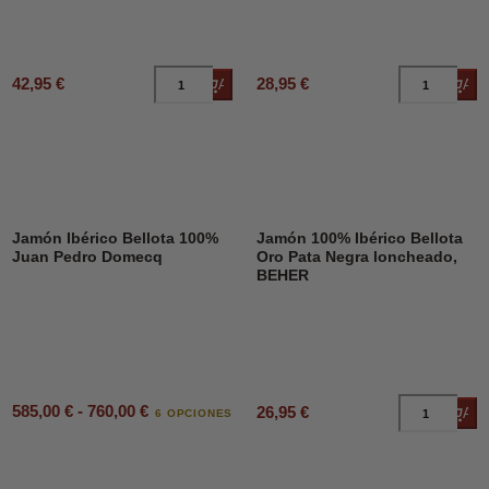
42,95 €
28,95 €
Añadir al carrito
Añad
Jamón Ibérico Bellota 100%
Jamón 100% Ibérico Bellota
Juan Pedro Domecq
Oro Pata Negra loncheado,
BEHER
585,00 € - 760,00 €
26,95 €
Añad
6 OPCIONES