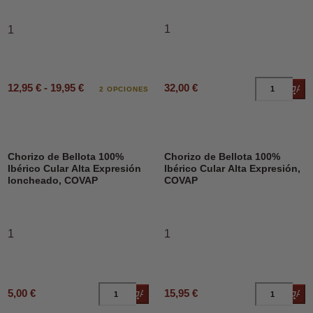
1
1
12,95 € - 19,95 €
32,00 €
Añad
2 OPCIONES
Chorizo de Bellota 100%
Chorizo de Bellota 100%
Ibérico Cular Alta Expresión
Ibérico Cular Alta Expresión,
loncheado, COVAP
COVAP
1
1
5,00 €
15,95 €
Añadir al carrito
Añad