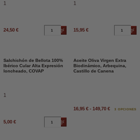
1
1
24,50 €
15,95 €
Añadir al carrito
Añad
DESCUENTO
Salchichón de Bellota 100%
Aceite Oliva Virgen Extra
Ibérico Cular Alta Expresión
Biodinámico, Arbequina,
loncheado, COVAP
Castillo de Canena
1
16,95 € - 149,70 €
3 OPCIONES
5,00 €
Añadir al carrito