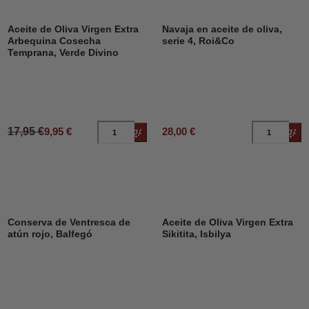
DESCUENTO
45%
Aceite de Oliva Virgen Extra
Navaja en aceite de oliva,
Arbequina Cosecha
serie 4, Roi&Co
Temprana, Verde Divino
17,95 €
9,95 €
28,00 €
Añadir al carrito
Añad
Conserva de Ventresca de
Aceite de Oliva Virgen Extra
atún rojo, Balfegó
Sikitita, Isbilya