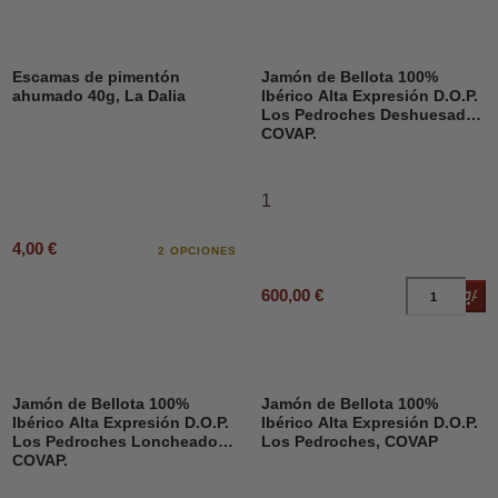
Escamas de pimentón
Jamón de Bellota 100%
ahumado 40g, La Dalia
Ibérico Alta Expresión D.O.P.
Los Pedroches Deshuesado,
COVAP.
1
4,00 €
2 OPCIONES
600,00 €
Añad
Jamón de Bellota 100%
Jamón de Bellota 100%
Ibérico Alta Expresión D.O.P.
Ibérico Alta Expresión D.O.P.
Los Pedroches Loncheado,
Los Pedroches, COVAP
COVAP.