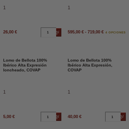
1
1
595,00 € - 719,00 €
26,00 €
Añadir al carrito
4 OPCIONES
Lomo de Bellota 100%
Lomo de Bellota 100%
Ibérico Alta Expresión
Ibérico Alta Expresión,
loncheado, COVAP
COVAP
1
1
5,00 €
40,00 €
Añadir al carrito
Añad