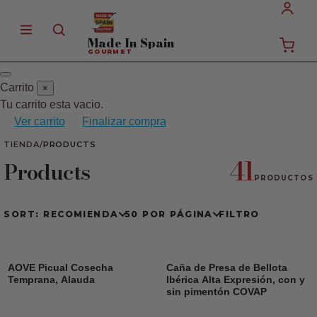
Made In
Spain
GOURMET
Carrito
×
Tu carrito esta vacio.
Ver carrito
Finalizar compra
TIENDA
/
PRODUCTS
41
Products
PRODUCTOS
SORT: RECOMIENDA
50 POR PÁGINA
FILTRO
AOVE Picual Cosecha
Caña de Presa de Bellota
Temprana, Alauda
Ibérica Alta Expresión, con y
sin pimentón COVAP