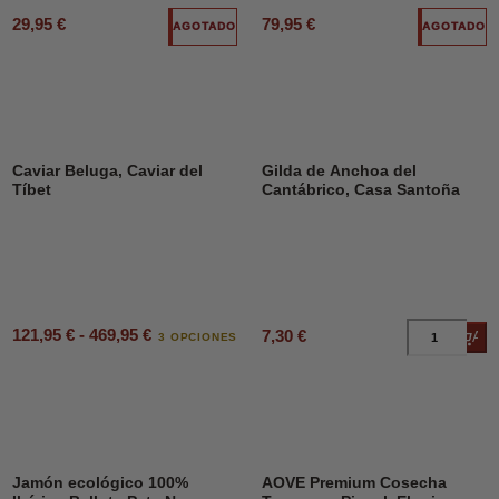
29,95 €
79,95 €
AGOTADO
AGOTADO
Caviar Beluga, Caviar del
Gilda de Anchoa del
Tíbet
Cantábrico, Casa Santoña
121,95 € - 469,95 €
7,30 €
Añad
3 OPCIONES
Jamón ecológico 100%
AOVE Premium Cosecha