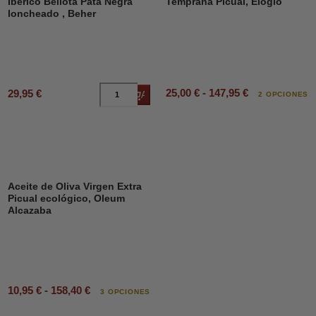
Ibérico Bellota Pata Negra
Temprana Picual, Elogio
loncheado , Beher
25,00 € - 147,95 €
29,95 €
Añadir al carrito
2 OPCIONES
Aceite de Oliva Virgen Extra
Picual ecológico, Oleum
Alcazaba
10,95 € - 158,40 €
3 OPCIONES