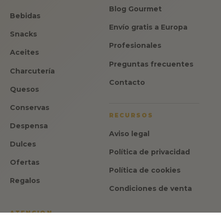
Blog Gourmet
Bebidas
Envío gratis a Europa
Snacks
Profesionales
Aceites
Preguntas frecuentes
Charcutería
Contacto
Quesos
Conservas
RECURSOS
Despensa
Aviso legal
Dulces
Política de privacidad
Ofertas
Política de cookies
Regalos
Condiciones de venta
ATENCION