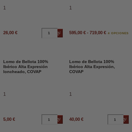
1
1
595,00 € - 719,00 €
26,00 €
Añadir al carrito
4 OPCIONES
Lomo de Bellota 100%
Lomo de Bellota 100%
Ibérico Alta Expresión
Ibérico Alta Expresión,
loncheado, COVAP
COVAP
1
1
5,00 €
40,00 €
Añadir al carrito
Añad