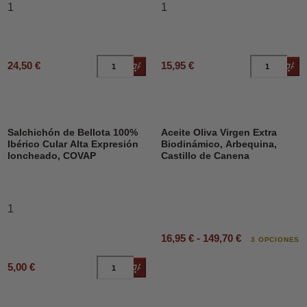
1
1
24,50 €
15,95 €
Añadir al carrito
Añad
DESCUENTO
Salchichón de Bellota 100%
Aceite Oliva Virgen Extra
Ibérico Cular Alta Expresión
Biodinámico, Arbequina,
loncheado, COVAP
Castillo de Canena
1
16,95 € - 149,70 €
3 OPCIONES
5,00 €
Añadir al carrito