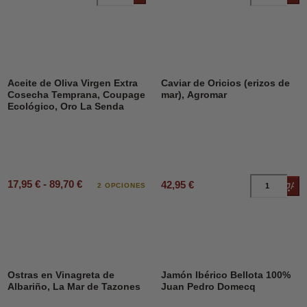
Aceite de Oliva Virgen Extra
Caviar de Oricios (erizos de
Cosecha Temprana, Coupage
mar), Agromar
Ecológico, Oro La Senda
17,95 € - 89,70 €
42,95 €
Añad
2 OPCIONES
Ostras en Vinagreta de
Jamón Ibérico Bellota 100%
Albariño, La Mar de Tazones
Juan Pedro Domecq