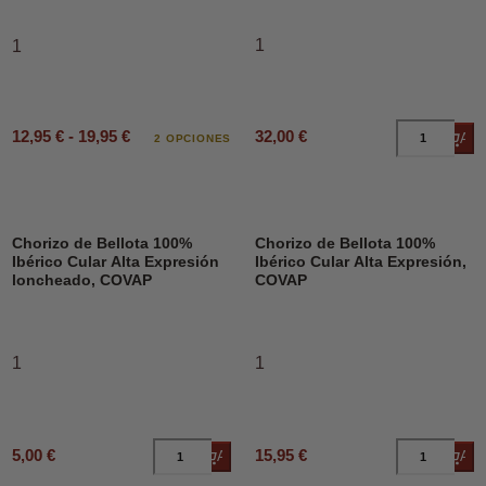
1
1
12,95 € - 19,95 €
32,00 €
Añad
2 OPCIONES
Chorizo de Bellota 100%
Chorizo de Bellota 100%
Ibérico Cular Alta Expresión
Ibérico Cular Alta Expresión,
loncheado, COVAP
COVAP
1
1
5,00 €
15,95 €
Añadir al carrito
Añad