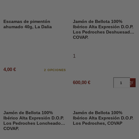
Escamas de pimentón
Jamón de Bellota 100%
ahumado 40g, La Dalia
Ibérico Alta Expresión D.O.P.
Los Pedroches Deshuesado,
COVAP.
1
4,00 €
2 OPCIONES
600,00 €
Añad
Jamón de Bellota 100%
Jamón de Bellota 100%
Ibérico Alta Expresión D.O.P.
Ibérico Alta Expresión D.O.P.
Los Pedroches Loncheado,
Los Pedroches, COVAP
COVAP.