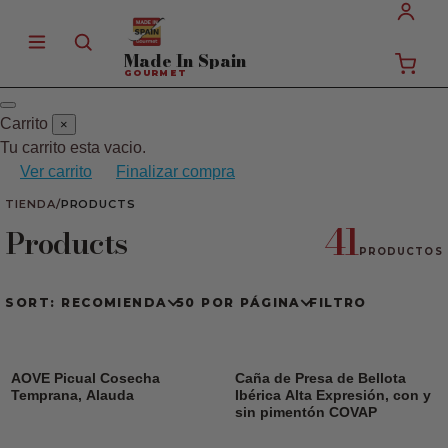
Made In
Spain
GOURMET
Carrito
×
Tu carrito esta vacio.
Ver carrito
Finalizar compra
TIENDA
/
PRODUCTS
41
Products
PRODUCTOS
SORT: RECOMIENDA
50 POR PÁGINA
FILTRO
AOVE Picual Cosecha
Caña de Presa de Bellota
Temprana, Alauda
Ibérica Alta Expresión, con y
sin pimentón COVAP