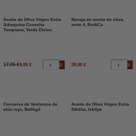
DESCUENTO
45%
Aceite de Oliva Virgen Extra
Navaja en aceite de oliva,
Arbequina Cosecha
serie 4, Roi&Co
Temprana, Verde Divino
17,95 €
9,95 €
28,00 €
Añadir al carrito
Añad
Conserva de Ventresca de
Aceite de Oliva Virgen Extra
atún rojo, Balfegó
Sikitita, Isbilya