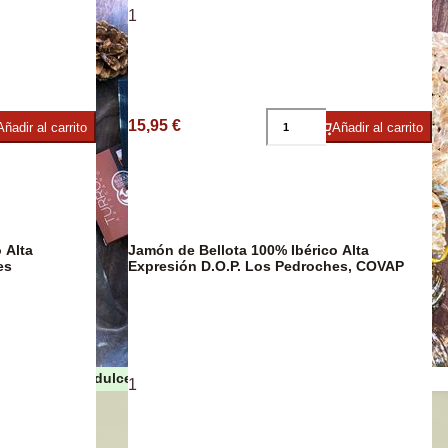
1
umbres
15,95 €
Añadir al carrito
Añadir al carrito
 Alta
Jamón de Bellota 100% Ibérico Alta
es
Expresión D.O.P. Los Pedroches, COVAP
Turrones y dulces de Navidad
1
as