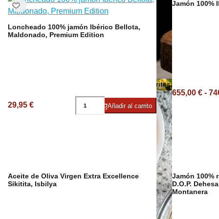
Jamón 100% I
Loncheado 100% jamón Ibérico Bellota,
Maldonado, Premium Edition
Vino Ecológico
Otros aceites
Patatas Fritas
655,00 € - 74
29,95 €
Añadir al carrito
Aceite de Oliva Virgen Extra Excellence
Jamón 100% ra
Sikitita, Isbilya
D.O.P. Dehesa
Montanera