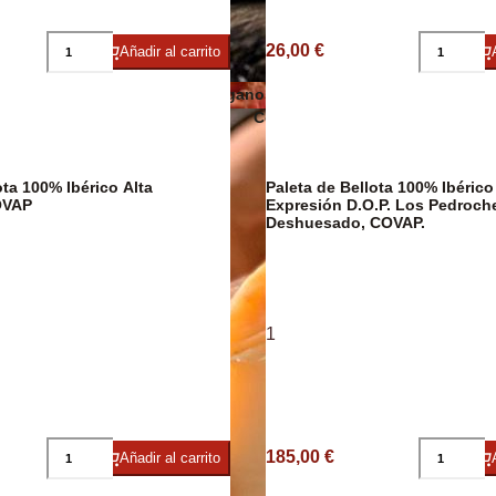
Embutidos y jamón ecológicos
26,00 €
Añadir al carrito
Quesos veganos
ico/Vegano
Conservas de carne, patés y foi
ta 100% Ibérico Alta
Paleta de Bellota 100% Ibérico
OVAP
Expresión D.O.P. Los Pedroch
Deshuesado, COVAP.
Cavas y
1
Jamón Ibérico
185,00 €
Añadir al carrito