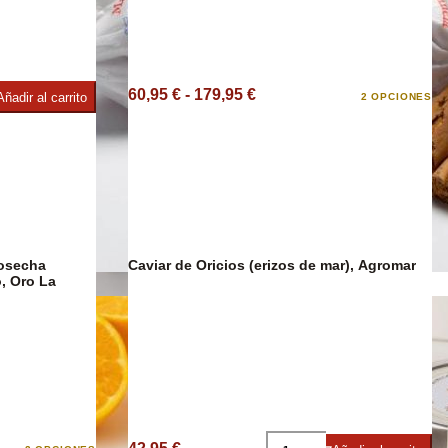
60,95 € - 179,95 €
Añadir al carrito
2 OPCIONES
imentos
Cosecha
Caviar de Oricios (erizos de mar), Agromar
, Oro La
Confitería