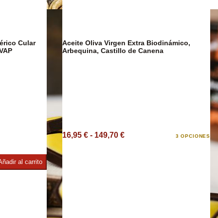
Café y Te
érico Cular
Aceite Oliva Virgen Extra Biodinámico,
DESCUENTO
OVAP
Arbequina, Castillo de Canena
co
16,95 € - 149,70 €
3 OPCIONES
Añadir al carrito