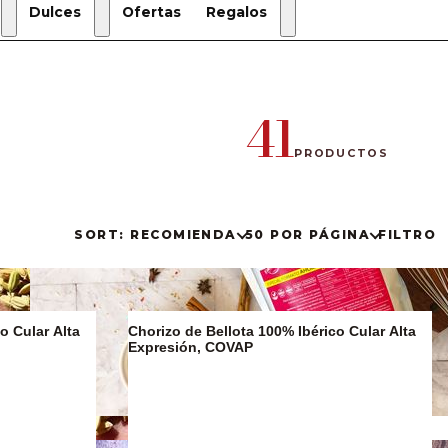
Dulces
Ofertas
Regalos
Regalos
de
Navidad
41
Estuches
de regalo
PRODUCTOS
Regalos
Gourmet
SORT: RECOMIENDA
50 POR PÁGINA
FILTRO
o Cular Alta
Chorizo de Bellota 100% Ibérico Cular Alta
Expresión, COVAP
Sucralín