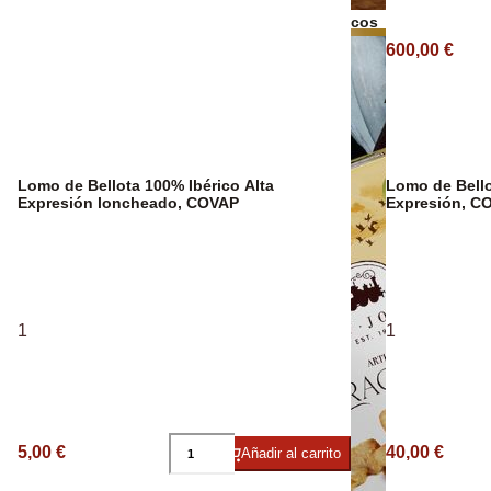
Bebidas Espirituosas
Frutos secos
600,00 €
Aceite Ecológ
Lomo de Bellota 100% Ibérico Alta
Lomo de Bello
Expresión loncheado, COVAP
Expresión, C
1
1
5,00 €
40,00 €
Añadir al carrito