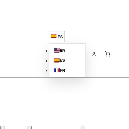
ES
EN
ES
FR