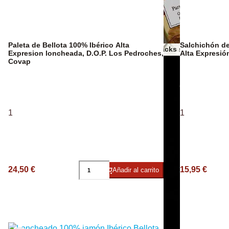
Espumosos
Paleta de Bellota 100% Ibérico Alta
Salchichón de
Otros snacks salados
Expresion loncheada, D.O.P. Los Pedroches,
Alta Expresió
Covap
Aceites AOVE
1
1
24,50 €
15,95 €
Añadir al carrito