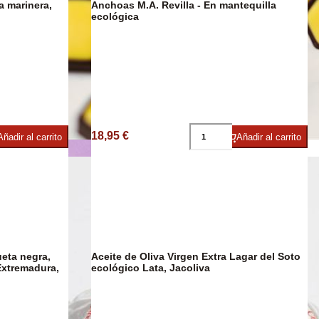
Anchoas M.A. Revilla - En mantequilla
DESCUENTO
23%
ecológica
ies
18,95 €
Añadir al carrito
Añadir al carrito
Chocolate
ueta negra,
Aceite de Oliva Virgen Extra Lagar del Soto
Extremadura,
ecológico Lata, Jacoliva