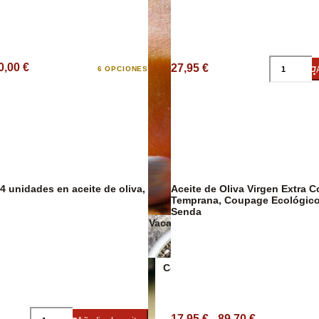
0,00 €
27,95 €
6 OPCIONES
Salsas y cond
14 unidades en aceite de oliva,
Aceite de Oliva Virgen Extra 
Temprana, Coupage Ecológico
Senda
Quesos de Vaca
Conservas Veganas
17,95 € - 89,70 €