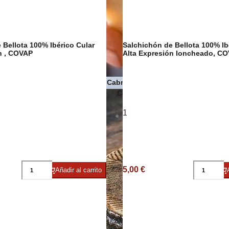
Pasta
 Bellota 100% Ibérico Cular
Salchichón de Bellota 100% Ib
n , COVAP
Alta Expresión loncheado, C
Quesos de Cabra
 Premium
Conservas de pescado y maris
1
5,00 €
Añadir al carrito