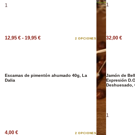
1
1
Aceite Aromát
12,95 € - 19,95 €
32,00 €
2 OPCIONES
Escamas de pimentón ahumado 40g, La
Jamón de Bell
Dalia
Expresión D.O
Deshuesado, 
1
4,00 €
2 OPCIONES