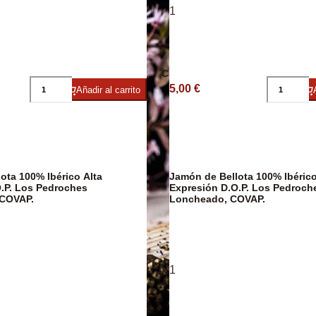
1
ico
Embutidos
Caviar
Arroces y Leg
5,00 €
Añadir al carrito
ota 100% Ibérico Alta
Jamón de Bellota 100% Ibérico
.P. Los Pedroches
Expresión D.O.P. Los Pedroch
COVAP.
Loncheado, COVAP.
1
Caldos y Crem