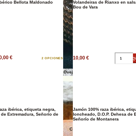
bérico Bellota Maldonado
Volandeiras de Rianxo en salsa marinera,
Bou de Vara
Sobrasadas
Sales y Espec
0,00 €
10,00 €
2 OPCIONES
Quesos de Oveja
za ibérica, etiqueta negra,
Jamón 100% raza ibérica, etiq
 de Extremadura, Señorío de
loncheado, D.O.P. Dehesa de 
Señorío de Montanera
Conservas Ecológicas