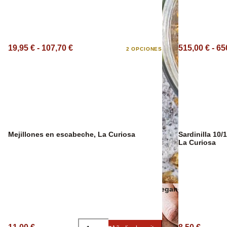
Sangría Premium
19,95 € - 107,70 €
515,00 € - 65
2 OPCIONES
Mejillones en escabeche, La Curiosa
Sardinilla 10/
La Curiosa
Snacks veganos