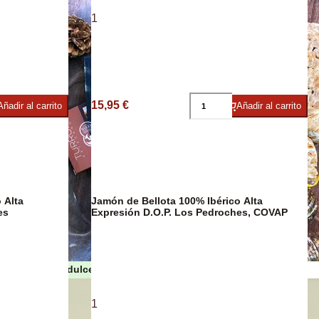
1
umbres
15,95 €
Añadir al carrito
Añadir al carrito
 Alta
Jamón de Bellota 100% Ibérico Alta
es
Expresión D.O.P. Los Pedroches, COVAP
Turrones y dulces de Navidad
as
1