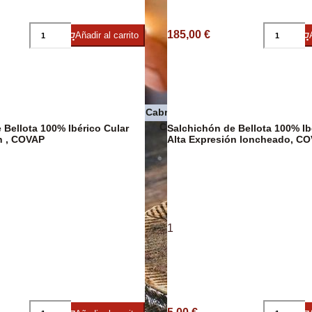
Pasta
185,00 €
Añadir al carrito
Quesos de Cabra
 Premium
Conservas de pescado y maris
 Bellota 100% Ibérico Cular
Salchichón de Bellota 100% Ib
n , COVAP
Alta Expresión loncheado, C
1