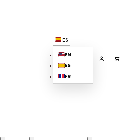
ES
EN
ES
FR