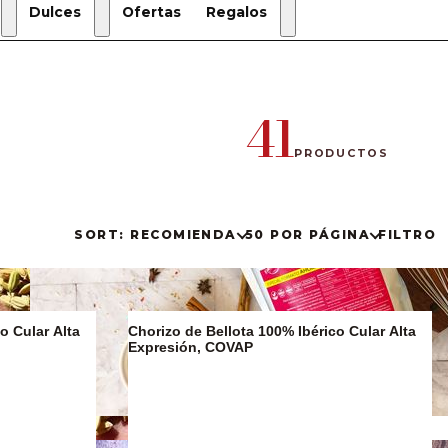
Dulces
Ofertas
Regalos
Regalos
de
Navidad
41
Estuches
de regalo
PRODUCTOS
Regalos
Gourmet
SORT: RECOMIENDA
50 POR PÁGINA
FILTRO
o Cular Alta
Chorizo de Bellota 100% Ibérico Cular Alta
Expresión, COVAP
Sucralín