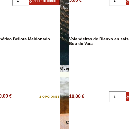
5,00 €
Añadir al carrito
Sobrasadas
Sales y Espec
bérico Bellota Maldonado
Volandeiras de Rianxo en salsa marinera,
Bou de Vara
Quesos de Oveja
0,00 €
10,00 €
2 OPCIONES
Conservas Ecológicas