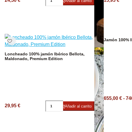
24,50 €
15,95 €
Añadir al carrito
Vino Ecológico
Otros aceites
Jamón 100% I
Patatas Fritas
Loncheado 100% jamón Ibérico Bellota,
Maldonado, Premium Edition
655,00 € - 74
29,95 €
Añadir al carrito