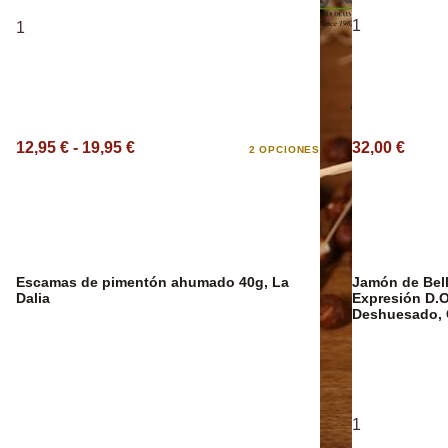
1
1
Aceite Aromát
12,95 € - 19,95 €
32,00 €
2 OPCIONES
Escamas de pimentón ahumado 40g, La
Jamón de Bell
Dalia
Expresión D.O
Deshuesado, 
1