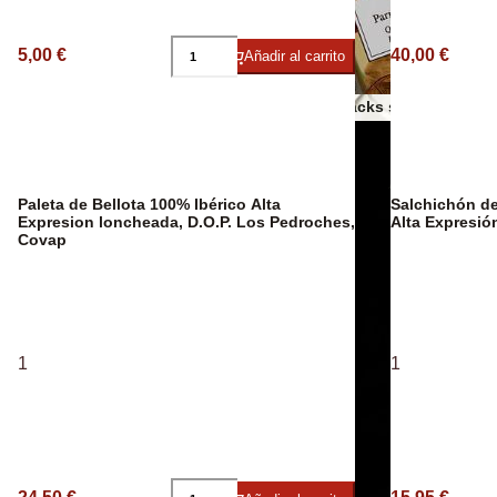
Espumosos
5,00 €
40,00 €
Añadir al carrito
Otros snacks salados
Aceites AOVE
Paleta de Bellota 100% Ibérico Alta
Salchichón de
Expresion loncheada, D.O.P. Los Pedroches,
Alta Expresió
Covap
1
1