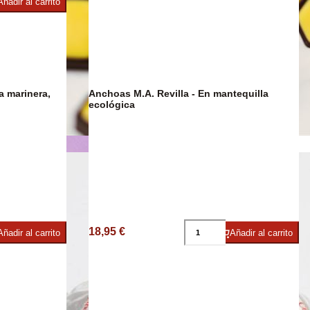
Añadir al carrito
ies
Anchoas M.A. Revilla - En mantequilla
DESCUENTO
23%
ecológica
Chocolate
18,95 €
Añadir al carrito
Añadir al carrito