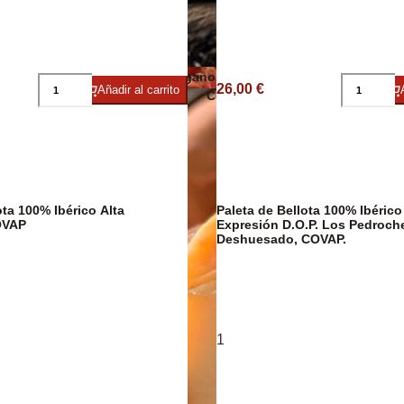
Embutidos y jamón ecológicos
Quesos veganos
ico/Vegano
26,00 €
Añadir al carrito
Conservas de carne, patés y foi
Cavas y
ta 100% Ibérico Alta
Paleta de Bellota 100% Ibérico
OVAP
Expresión D.O.P. Los Pedroch
Deshuesado, COVAP.
Jamón Ibérico
1