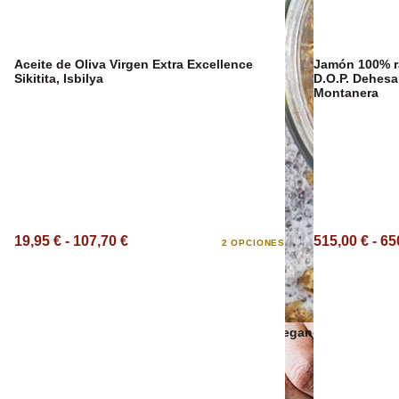
Sangría Premium
Aceite de Oliva Virgen Extra Excellence
Jamón 100% ra
Sikitita, Isbilya
D.O.P. Dehesa
Montanera
19,95 € - 107,70 €
515,00 € - 65
2 OPCIONES
Snacks veganos