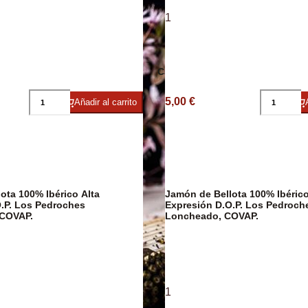
1
ico
Embutidos
Caviar
Arroces y Leg
5,00 €
Añadir al carrito
ota 100% Ibérico Alta
Jamón de Bellota 100% Ibérico
.P. Los Pedroches
Expresión D.O.P. Los Pedroch
COVAP.
Loncheado, COVAP.
Caldos y Crem
1