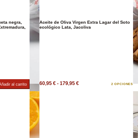
ueta negra,
Aceite de Oliva Virgen Extra Lagar del Soto
Extremadura,
ecológico Lata, Jacoliva
imentos
60,95 € - 179,95 €
Añadir al carrito
2 OPCIONES
Confitería