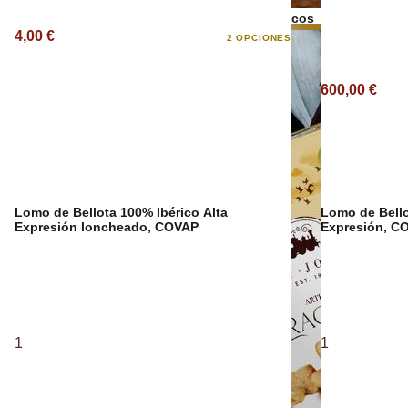
Bebidas Espirituosas
Frutos secos
4,00 €
2 OPCIONES
Aceite Ecológ
600,00 €
Lomo de Bellota 100% Ibérico Alta
Lomo de Bello
Expresión loncheado, COVAP
Expresión, C
1
1