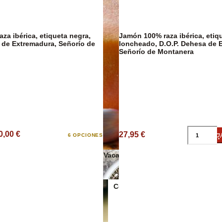
za ibérica, etiqueta negra,
Jamón 100% raza ibérica, etiq
 de Extremadura, Señorío de
loncheado, D.O.P. Dehesa de 
Señorío de Montanera
Salsas y cond
0,00 €
27,95 €
6 OPCIONES
Quesos de Vaca
Conservas Veganas