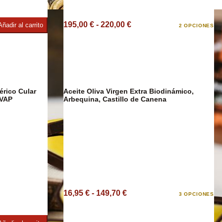
Café y Te
195,00 € - 220,00 €
Añadir al carrito
2 OPCIONES
co
érico Cular
Aceite Oliva Virgen Extra Biodinámico,
DESCUENTO
OVAP
Arbequina, Castillo de Canena
16,95 € - 149,70 €
3 OPCIONES