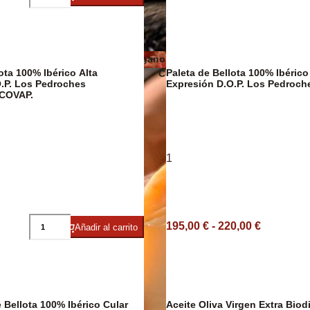
Embutidos y jamón ecológicos
Quesos veganos
ico/Vegano
ota 100% Ibérico Alta
Paleta de Bellota 100% Ibérico
Conservas de carne, patés y foi
.P. Los Pedroches
Expresión D.O.P. Los Pedroc
COVAP.
1
Cavas y
195,00 € - 220,00 €
Añadir al carrito
Jamón Ibérico
 Bellota 100% Ibérico Cular
Aceite Oliva Virgen Extra Biod