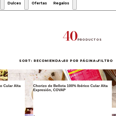
Dulces
Ofertas
Regalos
Regalos
de
Navidad
40
Estuches
de regalo
PRODUCTOS
Regalos
Gourmet
SORT: RECOMIENDA
50 POR PÁGINA
FILTRO
o Cular Alta
Chorizo de Bellota 100% Ibérico Cular Alta
Expresión, COVAP
Sucralín