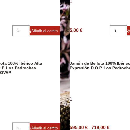
1
5,00 €
ico
Embutidos
Caviar
Arroces y Leg
Añadir al carrito
ota 100% Ibérico Alta
Jamón de Bellota 100% Ibérico
.P. Los Pedroches
Expresión D.O.P. Los Pedroc
OVAP.
1
Caldos y Crem
595,00 € - 719,00 €
Añadir al carrito