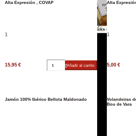
Espumosos
Alta Expresión , COVAP
Alta Expresi
Otros snacks salados
1
1
Aceites AOVE
15,95 €
5,00 €
Añadir al carrito
Jamón 100% Ibérico Bellota Maldonado
Volandeiras de Rianxo en salsa marinera,
Bou de Vara