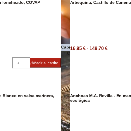
ón loncheado, COVAP
Arbequina, Castillo de Canena
Pasta
Quesos de Cabra
16,95 € - 149,70 €
 Premium
Conservas de pescado y maris
Añadir al carrito
Anchoas M.A. Revilla - En mantequilla
DESCUENTO
23%
ecológica