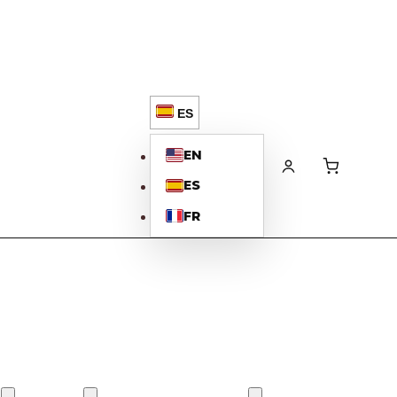
ES
EN
ES
FR