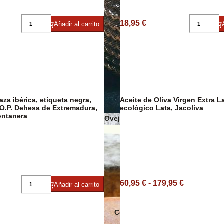
18,95 €
Añadir al carrito
Sobrasadas
Sales y Espec
za ibérica, etiqueta negra,
Aceite de Oliva Virgen Extra L
O.P. Dehesa de Extremadura,
ecológico Lata, Jacoliva
ontanera
Quesos de Oveja
60,95 € - 179,95 €
Añadir al carrito
Conservas Ecológicas