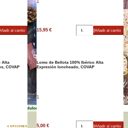
1
15,95 €
umbres
Añadir al carrito
Añadir al carrito
 Alta
Lomo de Bellota 100% Ibérico Alta
hes, COVAP
Expresión loncheado, COVAP
1
Turrones y dulces de Navidad
as
5,00 €
Añadir al carrito
4 OPCIONES