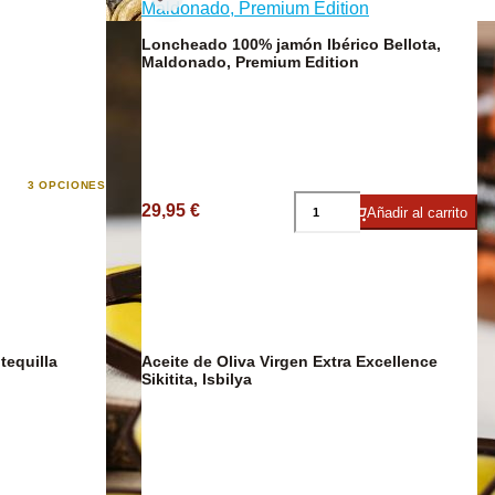
Café y Te
Loncheado 100% jamón Ibérico Bellota,
Maldonado, Premium Edition
3 OPCIONES
co
29,95 €
Añadir al carrito
Aceite de Oliva Virgen Extra Excellence
Sikitita, Isbilya