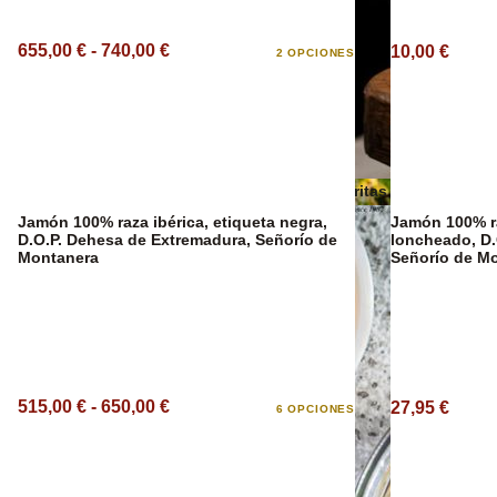
655,00 € - 740,00 €
10,00 €
2 OPCIONES
Vino Ecológico
Otros aceites
Patatas Fritas
Jamón 100% raza ibérica, etiqueta negra,
Jamón 100% ra
D.O.P. Dehesa de Extremadura, Señorío de
loncheado, D.
Montanera
Señorío de M
515,00 € - 650,00 €
27,95 €
6 OPCIONES