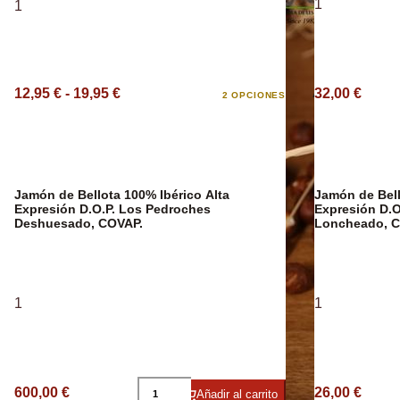
1
1
12,95 € - 19,95 €
32,00 €
Aceite Aromát
2 OPCIONES
Jamón de Bellota 100% Ibérico Alta
Jamón de Bell
Expresión D.O.P. Los Pedroches
Expresión D.O
Deshuesado, COVAP.
Loncheado, C
1
1
600,00 €
26,00 €
Añadir al carrito