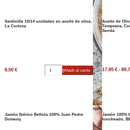
Sangría Premium
Sardinilla 10/14 unidades en aceite de oliva,
Aceite de Oli
La Curiosa
Temprana, Co
Senda
17,95 € - 89,
8,50 €
Añadir al carrito
Snacks veganos
Jamón Ibérico Bellota 100% Juan Pedro
Jamón 100% Ib
Domecq
loncheado, 