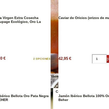
va Virgen Extra Cosecha
Caviar de Oricios (erizos de m
upage Ecológico, Oro La
Salsas y cond
70 €
42,95 €
2 OPCIONES
Quesos de Vaca
Conservas Veganas
érico Bellota Oro Pata Negra
Jamón Ibérico Bellota 100% Or
BEHER
Beher