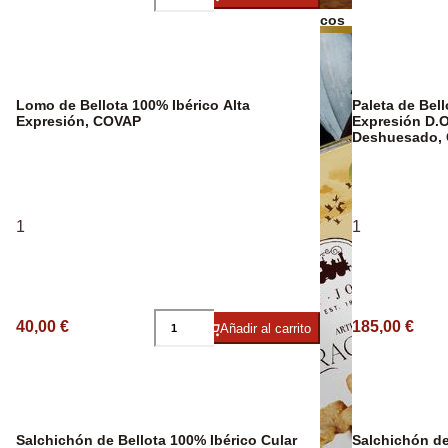
Bebidas Espirituosas
Frutos secos
Aceite Ecológ
Lomo de Bellota 100% Ibérico Alta
Paleta de Bell
Expresión, COVAP
Expresión D.O
Deshuesado, 
1
1
40,00 €
185,00 €
Añadir al carrito
Salchichón de Bellota 100% Ibérico Cular
Salchichón de