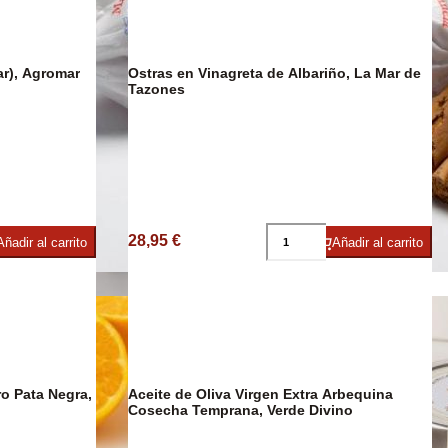
ar), Agromar
Ostras en Vinagreta de Albariño, La Mar de
Tazones
imentos
28,95 €
Añadir al carrito
Añadir al carrito
Confitería
o Pata Negra,
Aceite de Oliva Virgen Extra Arbequina
DESCUENTO
45%
Cosecha Temprana, Verde Divino