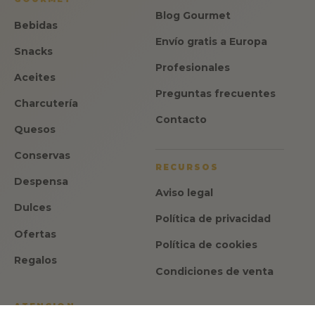
Blog Gourmet
Bebidas
Envío gratis a Europa
Snacks
Profesionales
Aceites
Preguntas frecuentes
Charcutería
Contacto
Quesos
Conservas
RECURSOS
Despensa
Aviso legal
Dulces
Política de privacidad
Ofertas
Política de cookies
Regalos
Condiciones de venta
ATENCION