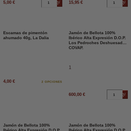
5,00 €
15,95 €
Añadir al carrito
Añad
Escamas de pimentón
Jamón de Bellota 100%
ahumado 40g, La Dalia
Ibérico Alta Expresión D.O.P.
Los Pedroches Deshuesado,
COVAP.
1
4,00 €
2 OPCIONES
600,00 €
Añad
Jamón de Bellota 100%
Jamón de Bellota 100%
Ibérico Alta Expresión D.O.P.
Ibérico Alta Expresión D.O.P.