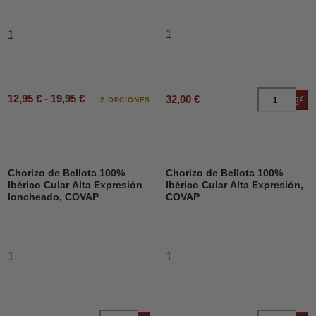
1
1
12,95 € - 19,95 €
32,00 €
Añad
2 OPCIONES
Chorizo de Bellota 100%
Chorizo de Bellota 100%
Ibérico Cular Alta Expresión
Ibérico Cular Alta Expresión,
loncheado, COVAP
COVAP
1
1