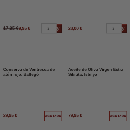
17,95 €
9,95 €
28,00 €
Añadir al carrito
Añad
Conserva de Ventresca de
Aceite de Oliva Virgen Extra
atún rojo, Balfegó
Sikitita, Isbilya
29,95 €
79,95 €
AGOTADO
AGOTADO