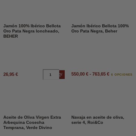
Jamón 100% Ibérico Bellota
Jamón Ibérico Bellota 100%
Oro Pata Negra loncheado,
Oro Pata Negra, Beher
BEHER
550,00 € - 763,65 €
26,95 €
Añadir al carrito
6 OPCIONES
DESCUENTO
45%
Aceite de Oliva Virgen Extra
Navaja en aceite de oliva,
Arbequina Cosecha
serie 4, Roi&Co
Temprana, Verde Divino