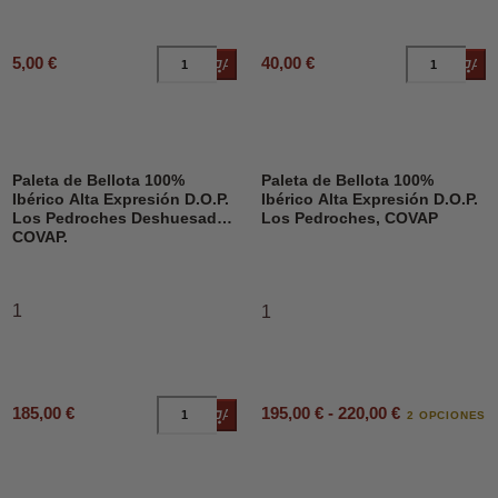
5,00 €
40,00 €
Añadir al carrito
Añad
Paleta de Bellota 100%
Paleta de Bellota 100%
Ibérico Alta Expresión D.O.P.
Ibérico Alta Expresión D.O.P.
Los Pedroches Deshuesado,
Los Pedroches, COVAP
COVAP.
1
1
195,00 € - 220,00 €
185,00 €
Añadir al carrito
2 OPCIONES