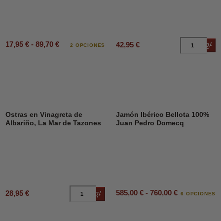
17,95 € - 89,70 €
42,95 €
Añad
2 OPCIONES
Ostras en Vinagreta de
Jamón Ibérico Bellota 100%
Albariño, La Mar de Tazones
Juan Pedro Domecq
585,00 € - 760,00 €
28,95 €
Añadir al carrito
6 OPCIONES