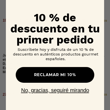
10 % de
19,95 € - 107,70 €
515,00 € - 650,00 €
2 OPCIONES
6 OPCIONES
descuento en tu
primer pedido
Suscríbete hoy y disfruta de un 10 % de
descuento en auténticos productos gourmet
Jamón 100% raza ibérica,
Aceite de Oliva Virgen Extra
españoles.
etiqueta negra, loncheado,
Lagar del Soto ecológico
D.O.P. Dehesa de
Lata, Jacoliva
Extremadura, Señorío de
Montanera
RECLAMAR MI 10%
No, gracias, seguiré mirando
60,95 € - 179,95 €
27,95 €
Añadir al carrito
2 OPCIONES