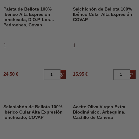
Paleta de Bellota 100%
Salchichón de Bellota 100%
Ibérico Alta Expresion
Ibérico Cular Alta Expresión ,
loncheada, D.O.P. Los
COVAP
Pedroches, Covap
1
1
24,50 €
15,95 €
Añadir al carrito
Añad
DESCUENTO
Salchichón de Bellota 100%
Aceite Oliva Virgen Extra
Ibérico Cular Alta Expresión
Biodinámico, Arbequina,
loncheado, COVAP
Castillo de Canena