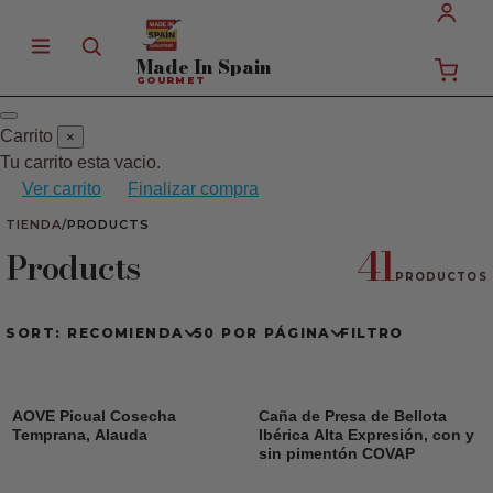
Made In
Spain
GOURMET
Carrito
×
Tu carrito esta vacio.
Ver carrito
Finalizar compra
TIENDA
/
PRODUCTS
41
Products
PRODUCTOS
SORT: RECOMIENDA
50 POR PÁGINA
FILTRO
AOVE Picual Cosecha
Caña de Presa de Bellota
Temprana, Alauda
Ibérica Alta Expresión, con y
sin pimentón COVAP