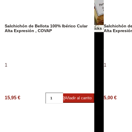
Espumosos
Salchichón de Bellota 100% Ibérico Cular
Salchichón de
Otros snacks salados
Alta Expresión , COVAP
Alta Expresi
Aceites AOVE
1
1
15,95 €
5,00 €
Añadir al carrito