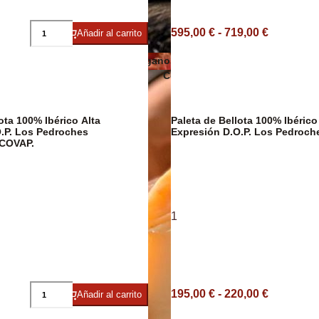
Embutidos y jamón ecológicos
595,00 € - 719,00 €
Añadir al carrito
Quesos veganos
ico/Vegano
Conservas de carne, patés y foi
ota 100% Ibérico Alta
Paleta de Bellota 100% Ibérico
.P. Los Pedroches
Expresión D.O.P. Los Pedroc
COVAP.
Cavas y
1
Jamón Ibérico
195,00 € - 220,00 €
Añadir al carrito