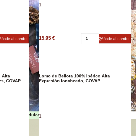
1
umbres
15,95 €
Añadir al carrito
Añadir al carrito
 Alta
Lomo de Bellota 100% Ibérico Alta
hes, COVAP
Expresión loncheado, COVAP
Turrones y dulces de Navidad
1
as