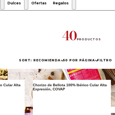
Dulces
Ofertas
Regalos
Regalos
de
Navidad
40
Estuches
de regalo
PRODUCTOS
Regalos
Gourmet
SORT: RECOMIENDA
50 POR PÁGINA
FILTRO
o Cular Alta
Chorizo de Bellota 100% Ibérico Cular Alta
Expresión, COVAP
Sucralín