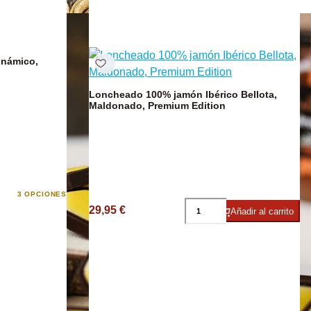
Café y Te
inámico,
DESCUENTO
Loncheado 100% jamón Ibérico Bellota,
Maldonado, Premium Edition
co
3 OPCIONES
29,95 €
Añadir al carrito