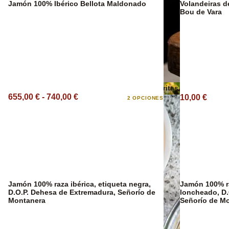
Jamón 100% Ibérico Bellota Maldonado
Volandeiras de Rianxo en salsa marinera,
Bou de Vara
Vino Ecológico
Otros aceites
Patatas Fritas
655,00 € - 740,00 €
10,00 €
2 OPCIONES
Jamón 100% raza ibérica, etiqueta negra,
Jamón 100% ra
D.O.P. Dehesa de Extremadura, Señorío de
loncheado, D.
Montanera
Señorío de M