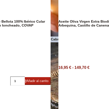
Pasta
 Bellota 100% Ibérico Cular
Aceite Oliva Virgen Extra Biod
ón loncheado, COVAP
Arbequina, Castillo de Canena
Quesos de Cabra
 Premium
Conservas de pescado y maris
16,95 € - 149,70 €
Añadir al carrito