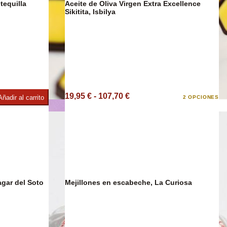
Aceite de Oliva Virgen Extra Excellence
Sikitita, Isbilya
ies
19,95 € - 107,70 €
Añadir al carrito
2 OPCIONES
Chocolate
agar del Soto
Mejillones en escabeche, La Curiosa