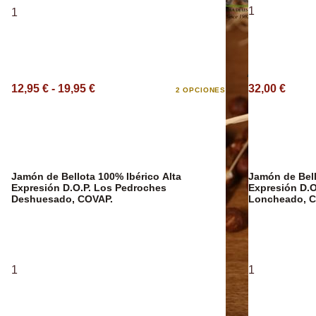
1
1
Aceite Aromát
12,95 € - 19,95 €
32,00 €
2 OPCIONES
Jamón de Bellota 100% Ibérico Alta
Jamón de Bell
Expresión D.O.P. Los Pedroches
Expresión D.O
Deshuesado, COVAP.
Loncheado, C
1
1