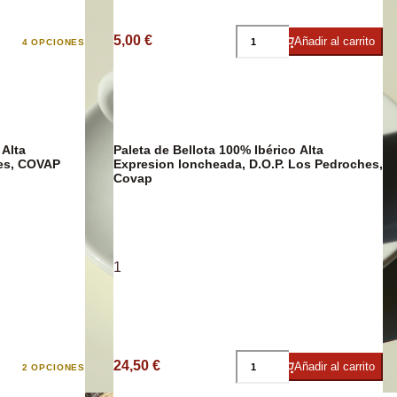
5,00 €
Añadir al carrito
4 OPCIONES
e
 Alta
Paleta de Bellota 100% Ibérico Alta
hes, COVAP
Expresion loncheada, D.O.P. Los Pedroches,
Covap
1
24,50 €
Añadir al carrito
2 OPCIONES