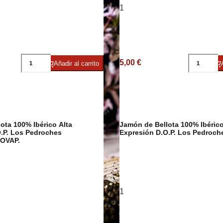
1
ico
Embutidos
Caviar
Arroces y Leg
5,00 €
Añadir al carrito
ota 100% Ibérico Alta
Jamón de Bellota 100% Ibérico
.P. Los Pedroches
Expresión D.O.P. Los Pedroc
OVAP.
1
Caldos y Crem