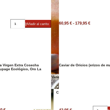
60,95 € - 179,95 €
Añadir al carrito
Salsas y cond
va Virgen Extra Cosecha
Caviar de Oricios (erizos de m
upage Ecológico, Oro La
Quesos de Vaca
Conservas Veganas
70 €