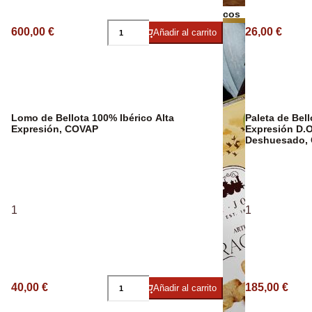
Bebidas Espirituosas
Frutos secos
600,00 €
26,00 €
Añadir al carrito
Aceite Ecológ
Lomo de Bellota 100% Ibérico Alta
Paleta de Bell
Expresión, COVAP
Expresión D.O
Deshuesado, 
1
1
40,00 €
185,00 €
Añadir al carrito