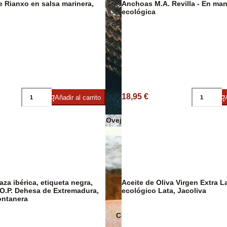
Anchoas M.A. Revilla - En mantequilla
DESCUENTO
23%
ecológica
Sobrasadas
Sales y Espec
18,95 €
Añadir al carrito
Quesos de Oveja
za ibérica, etiqueta negra,
Aceite de Oliva Virgen Extra L
O.P. Dehesa de Extremadura,
ecológico Lata, Jacoliva
ontanera
Conservas Ecológicas