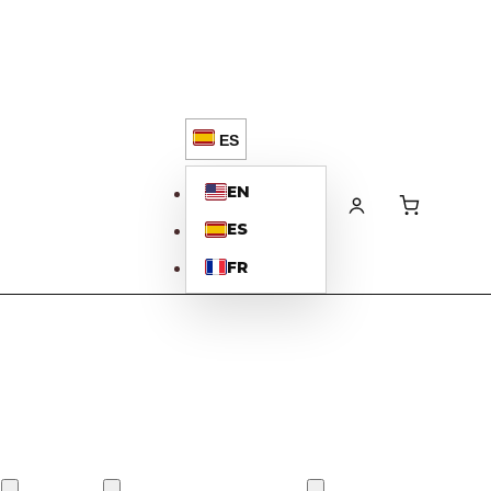
ES
EN
ES
FR