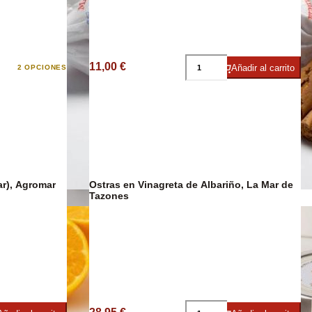
11,00 €
Añadir al carrito
2 OPCIONES
imentos
ar), Agromar
Ostras en Vinagreta de Albariño, La Mar de
Tazones
Confitería