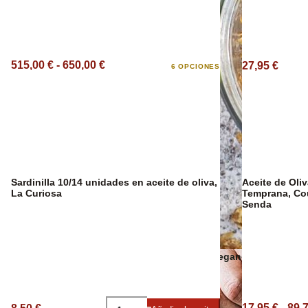
Sangría Premium
515,00 € - 650,00 €
27,95 €
6 OPCIONES
Sardinilla 10/14 unidades en aceite de oliva,
Aceite de Oli
La Curiosa
Temprana, Co
Senda
Snacks veganos
17,95 € - 89,