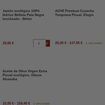
Jamón ecológico 100%
AOVE Premium Cosecha
Ibérico Bellota Pata Negra
Temprana Picual, Elogio
loncheado , Beher
25,00 € - 147,95 €
29,95 €
Añadir al carrito
2 OPCIONES
Aceite de Oliva Virgen Extra
Picual ecológico, Oleum
Alcazaba
10,95 € - 158,40 €
3 OPCIONES