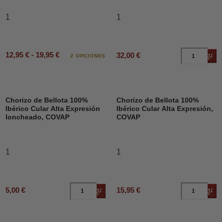
1
1
12,95 € - 19,95 €
32,00 €
Añad
2 OPCIONES
Chorizo de Bellota 100%
Chorizo de Bellota 100%
Ibérico Cular Alta Expresión
Ibérico Cular Alta Expresión,
loncheado, COVAP
COVAP
1
1
5,00 €
15,95 €
Añadir al carrito
Añad