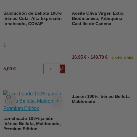
DESCUENTO
Salchichón de Bellota 100%
Aceite Oliva Virgen Extra
Ibérico Cular Alta Expresión
Biodinámico, Arbequina,
loncheado, COVAP
Castillo de Canena
1
16,95 € - 149,70 €
3 OPCIONES
5,00 €
Añadir al carrito
Jamón 100% Ibérico Bellota
Maldonado
Loncheado 100% jamón
Ibérico Bellota, Maldonado,
Premium Edition