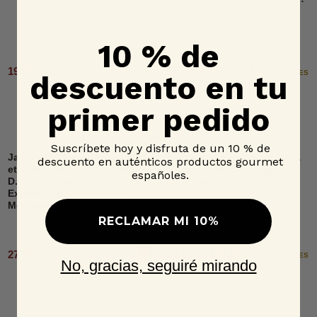
Montanera
10 % de
19,95 € - 107,70 €
515,00 € - 650,00 €
2 OPCIONES
6 OPCIONES
descuento en tu
primer pedido
Suscríbete hoy y disfruta de un 10 % de
Jamón 100% raza ibérica,
Aceite de Oliva Virgen Extra
descuento en auténticos productos gourmet
etiqueta negra, loncheado,
Lagar del Soto ecológico
españoles.
D.O.P. Dehesa de
Lata, Jacoliva
Extremadura, Señorío de
Montanera
RECLAMAR MI 10%
60,95 € - 179,95 €
27,95 €
Añadir al carrito
2 OPCIONES
No, gracias, seguiré mirando