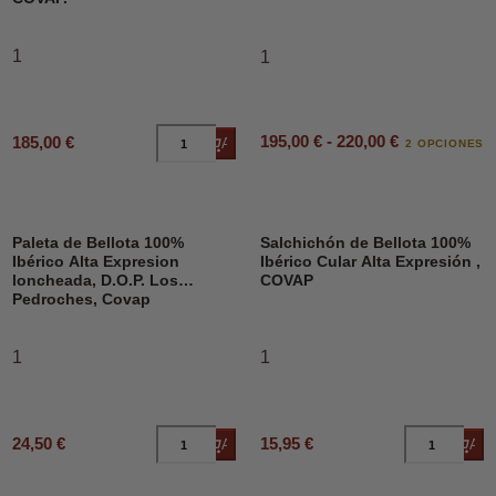
1
1
195,00 € - 220,00 €
185,00 €
Añadir al carrito
2 OPCIONES
Paleta de Bellota 100%
Salchichón de Bellota 100%
Ibérico Alta Expresion
Ibérico Cular Alta Expresión ,
loncheada, D.O.P. Los
COVAP
Pedroches, Covap
1
1
24,50 €
15,95 €
Añadir al carrito
Añad