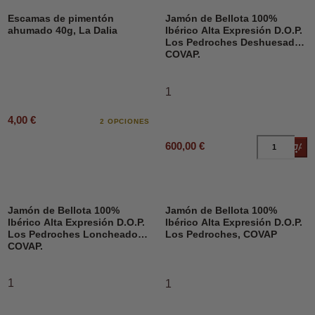
Escamas de pimentón
Jamón de Bellota 100%
ahumado 40g, La Dalia
Ibérico Alta Expresión D.O.P.
Los Pedroches Deshuesado,
COVAP.
1
4,00 €
2 OPCIONES
600,00 €
Añad
Jamón de Bellota 100%
Jamón de Bellota 100%
Ibérico Alta Expresión D.O.P.
Ibérico Alta Expresión D.O.P.
Los Pedroches Loncheado,
Los Pedroches, COVAP
COVAP.
1
1