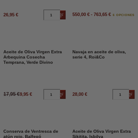
550,00 € - 763,65 €
26,95 €
Añadir al carrito
6 OPCIONES
DESCUENTO
45%
Aceite de Oliva Virgen Extra
Navaja en aceite de oliva,
Arbequina Cosecha
serie 4, Roi&Co
Temprana, Verde Divino
17,95 €
9,95 €
28,00 €
Añadir al carrito
Añad
Conserva de Ventresca de
Aceite de Oliva Virgen Extra
atún rojo, Balfegó
Sikitita, Isbilya