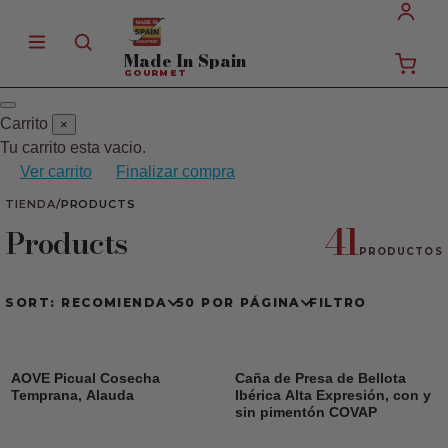
Made In
Spain
GOURMET
Carrito
×
Tu carrito esta vacio.
Ver carrito
Finalizar compra
TIENDA
/
PRODUCTS
41
Products
PRODUCTOS
SORT: RECOMIENDA
50 POR PÁGINA
FILTRO
AOVE Picual Cosecha
Caña de Presa de Bellota
Temprana, Alauda
Ibérica Alta Expresión, con y
sin pimentón COVAP