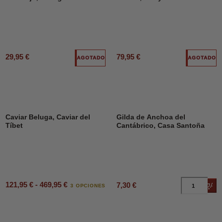
29,95 €
79,95 €
AGOTADO
AGOTADO
Caviar Beluga, Caviar del
Gilda de Anchoa del
Tíbet
Cantábrico, Casa Santoña
121,95 € - 469,95 €
7,30 €
Añad
3 OPCIONES